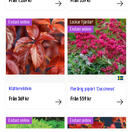
Från 1.209 kr
Från 539 kr
Köp
Köp
Endast online
Lockar Fjärilar!
Endast online
Klättervildvin
Flerårig pipört 'Coccineus'
Från 369 kr
Från 559 kr
Köp
Köp
Endast online
Endast online