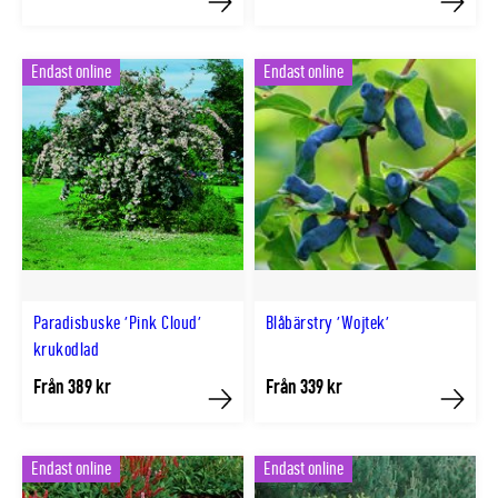
Köp
Köp
Endast online
Endast online
Paradisbuske 'Pink Cloud'
Blåbärstry 'Wojtek'
krukodlad
Från 389 kr
Från 339 kr
Köp
Köp
Endast online
Endast online