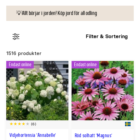
trädgård, offentliga miljöer och inomhus, medan
sortimentet i butik varierar efter säsong – till
💡Allt börjar i jorden! Köp jord för all odling
exempel ljung, sommarblommor och perenner.
Filter & Sortering
1516 produkter
Endast online
Endast online
(6)
Vidjehortensia 'Annabelle'
Röd solhatt 'Magnus'