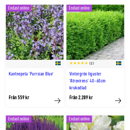
Endast online
Endast online
(2)
Kantnepeta 'Purrsian Blue'
Vintergrön liguster
'Atrovirens' 40–60cm
krukodlad
Från 559 kr
Från 2.289 kr
Köp
Köp
Endast online
Endast online