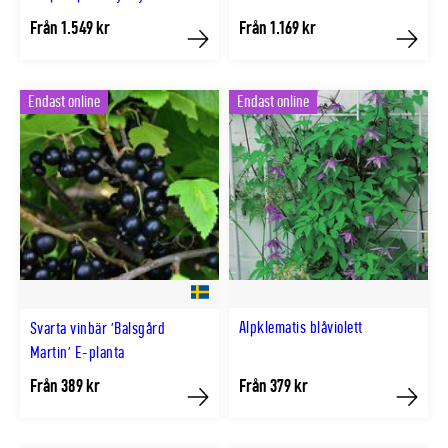
Från 1.549 kr
Från 1.169 kr
Köp
Köp
Endast online
Endast online
Alpklematis blåviolett
Svarta vinbär 'Balsgård
Martin' E-planta
Från 389 kr
Från 379 kr
Köp
Köp