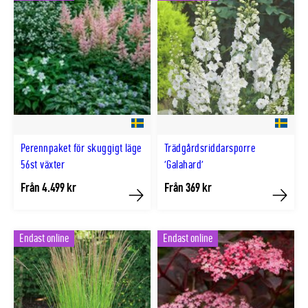
Perennpaket för skuggigt läge
Trädgårdsriddarsporre
56st växter
'Galahard'
Från 4.499 kr
Från 369 kr
Köp
Köp
Endast online
Endast online