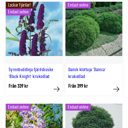
Lockar Fjärilar!
Endast online
Endast online
Syrenbuddleja fjärilsbuske
Dansk klottuja 'Danica'
'Black Knight' krukodlad
krukodlad
Från 339 kr
Från 399 kr
Köp
Köp
Endast online
Endast online