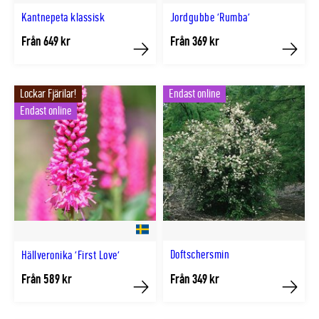
Kantnepeta klassisk
Jordgubbe 'Rumba'
Från 649 kr
Från 369 kr
Köp
Köp
Lockar Fjärilar!
Endast online
Endast online
Doftschersmin
Hällveronika 'First Love'
Från 589 kr
Från 349 kr
Köp
Köp