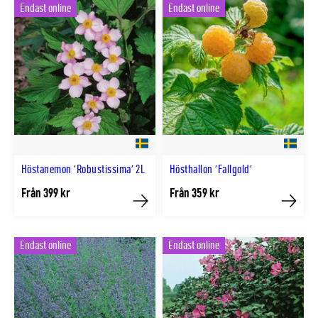
Endast online
Endast online
Höstanemon 'Robustissima' 2L
Hösthallon 'Fallgold'
Från 399 kr
Från 359 kr
Köp
Köp
Endast online
Endast online