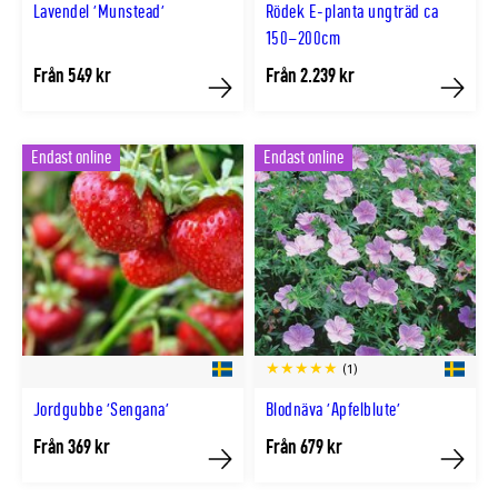
Lavendel 'Munstead'
Rödek E-planta ungträd ca
150–200cm
Från 549 kr
Från 2.239 kr
Köp
Köp
Endast online
Endast online
(1)
Jordgubbe 'Sengana'
Blodnäva 'Apfelblute'
Från 369 kr
Från 679 kr
Köp
Köp