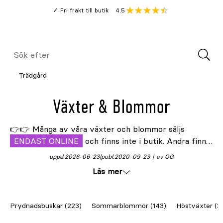
Gå
Genomsnitt
4.5
Fri frakt till butik
kund
till
Öppna
V
recension
huvudinnehållet
Meny
Sök
efter
Trädgård
Växter & Blommor
👉👉 Många av våra växter och blommor säljs
ENDAST ONLINE
och finns inte i butik. Andra finns
enbart i butik 🏠. Beställ växter smidigt och få dem
uppd.
2026-06-23
publ.
2020-09-23
av GG
levererade direkt hem till dörren.
Läs mer
Upptäck
inneväxter, uteväxter
,
blommor
,
träd
,
buskar
och
plantor
från Omnia Garden hos
Prydnadsbuskar (223)
Sommarblommor (143)
Höstväxter (2
Granngården. Sortimentet är brett och passar både