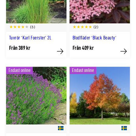
(3)
(2)
Tuvrör 'Karl Foerster' 2L
Blodfläder 'Black Beauty'
Från 389 kr
Från 409 kr
Köp
Köp
Endast online
Endast online