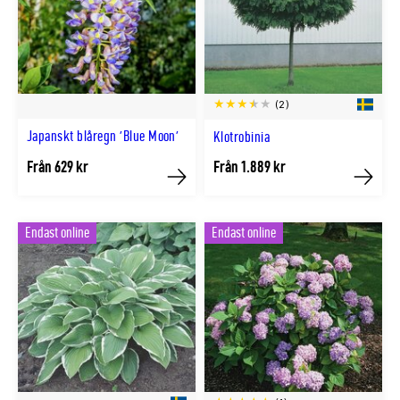
(2)
Japanskt blåregn 'Blue Moon'
Klotrobinia
Från 629 kr
Från 1.889 kr
Köp
Köp
Endast online
Endast online