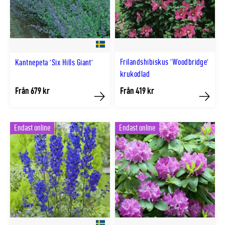
Frilandshibiskus 'Woodbridge'
Kantnepeta 'Six Hills Giant'
krukodlad
Från 679 kr
Från 419 kr
Köp
Köp
Endast online
Endast online