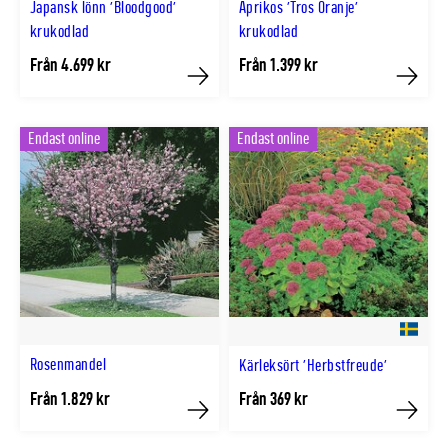
Japansk lönn 'Bloodgood'
Aprikos 'Tros Oranje'
krukodlad
krukodlad
Från 4.699 kr
Från 1.399 kr
Köp
Köp
Endast online
Endast online
Rosenmandel
Kärleksört 'Herbstfreude'
Från 1.829 kr
Från 369 kr
Köp
Köp