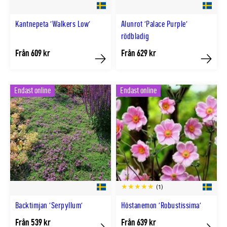
Kantnepeta 'Walkers Low'
Alunrot 'Palace Purple'
rödbladig
Från 609 kr
Från 629 kr
Köp
Köp
Endast online
Endast online
(1)
Backtimjan 'Serpyllum'
Höstanemon 'Robustissima'
Från 539 kr
Från 639 kr