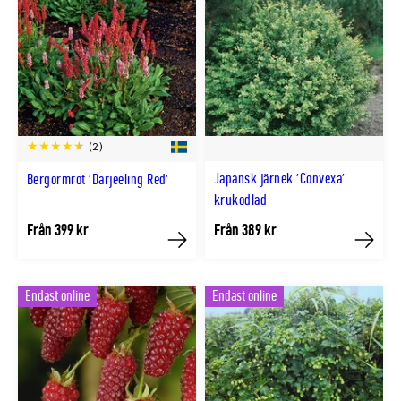
(2)
Japansk järnek 'Convexa'
Bergormrot 'Darjeeling Red'
krukodlad
Från 399 kr
Från 389 kr
Köp
Köp
Endast online
Endast online