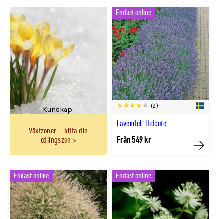
Endast online
(2)
Kunskap
Lavendel 'Hidcote'
Växtzoner – hitta din
Från 549 kr
odlingszon
Köp
Endast online
Endast online