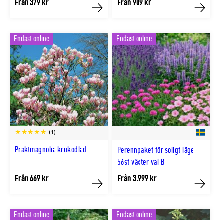
Från 379 kr
Från 909 kr
Köp
Köp
Endast online
Endast online
(1)
Praktmagnolia krukodlad
Perennpaket för soligt läge
56st växter val B
Från 669 kr
Från 3.999 kr
Köp
Köp
Endast online
Endast online