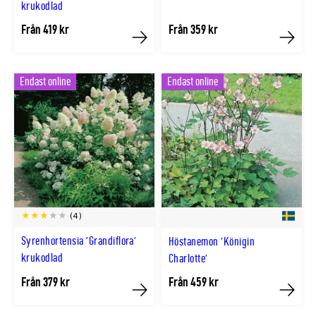
krukodlad
Från 419 kr
Från 359 kr
Köp
Köp
Endast online
Endast online
(4)
Syrenhortensia 'Grandiflora'
Höstanemon 'Königin
krukodlad
Charlotte'
Från 379 kr
Från 459 kr
Köp
Köp