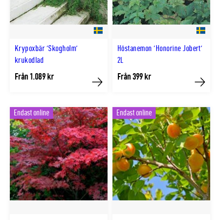
Krypoxbär 'Skogholm'
Höstanemon 'Honorine Jobert'
krukodlad
2L
Från 1.089 kr
Från 399 kr
Köp
Köp
Endast online
Endast online