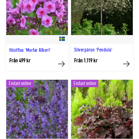
Silverpäron 'Pendula'
Höstflox 'Morfar Albert'
Från 499 kr
Från 1.119 kr
Köp
Köp
Endast online
Endast online