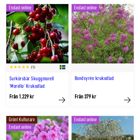
Endast online
Endast online
(1)
Bondsyrén krukodlad
Surkörsbär Skuggmorell
'Morello' Krukodlad
Från 1.229 kr
Från 379 kr
Köp
Köp
Grönt Kulturarv
Endast online
Endast online