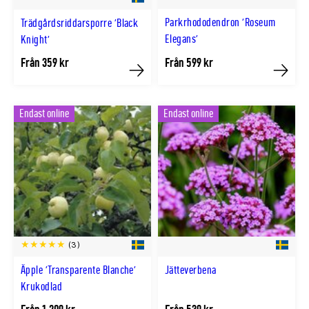
Parkrhododendron 'Roseum
Trädgårdsriddarsporre 'Black
Elegans'
Knight'
Från 359 kr
Från 599 kr
Köp
Köp
Endast online
Endast online
(3)
Äpple 'Transparente Blanche'
Jätteverbena
Krukodlad