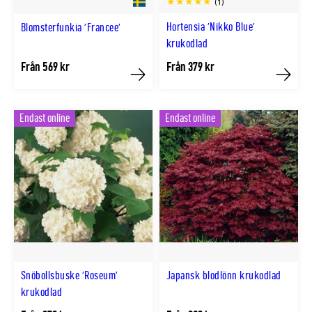
(1)
Hortensia 'Nikko Blue'
Blomsterfunkia 'Francee'
krukodlad
Från 569 kr
Från 379 kr
Köp
Köp
Endast online
Endast online
Snöbollsbuske 'Roseum'
Japansk blodlönn krukodlad
krukodlad