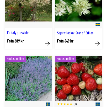
Eukalyptusvide
Stjärnflocka 'Star of Billion'
Från 689 kr
Från 649 kr
Köp
Köp
Endast online
Endast online
(1)