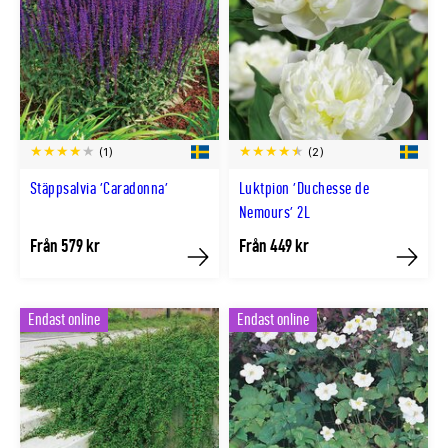
(1)
(2)
Stäppsalvia 'Caradonna'
Luktpion 'Duchesse de
Nemours' 2L
Från 579 kr
Från 449 kr
Köp
Köp
Endast online
Endast online