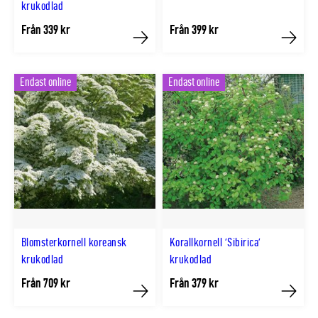
krukodlad
Från 339 kr
Från 399 kr
Köp
Köp
Endast online
Endast online
Blomsterkornell koreansk
Korallkornell 'Sibirica'
krukodlad
krukodlad
Från 709 kr
Från 379 kr
Köp
Köp