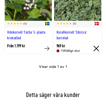
(1)
(1)
Videkornell 'Farba' E-planta
Korallkornell 'Sibirica'
krukodlad
barrotad
Från 1.199 kr
969 kr
Tillfälligt slut
Köp
Tillfällig
slut.
Visar sida 1 av 1
Åter
i
lager
cirka
Detta säger våra kunder
{0}