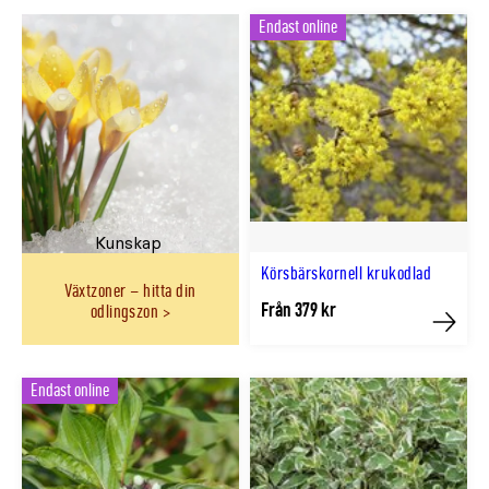
Endast online
Kunskap
Körsbärskornell krukodlad
Växtzoner – hitta din
Från 379 kr
odlingszon
Köp
Endast online