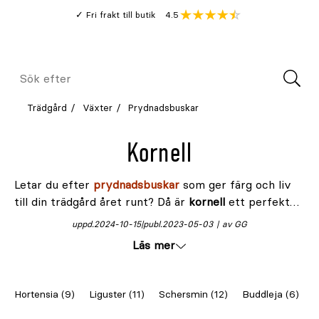
Gå
Genomsnitt
4.5
Fri frakt till butik
kund
till
Öppna
V
recension
huvudinnehållet
Meny
Sök
efter
Trädgård
Växter
Prydnadsbuskar
Kornell
Letar du efter
prydnadsbuskar
som ger färg och liv
till din trädgård året runt? Då är
kornell
ett perfekt
val! Kornell är inte bara vacker, den är också lättskött
uppd.
2024-10-15
publ.
2023-05-03
av GG
och klarar det svenska klimatet galant. Under vintern
Läs mer
är dess färgstarka grenar ett härligt inslag, medan
sommaren bjuder på härlig grönska. Från den
klassiska kornellen till sorter som rysk kornell och
Hortensia (9)
Liguster (11)
Schersmin (12)
Buddleja (6)
J
blomsterkornell – här finns något för varje trädgård!