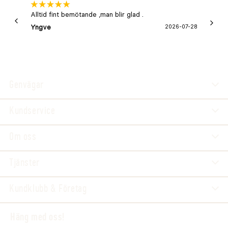
Alltid fint bemötande ,man blir glad .
Bra
Yngve
2026-07-28
Marga
Genvägar
Kundservice
Om oss
Tjänster
Kundklubb & Företag
Häng med oss!