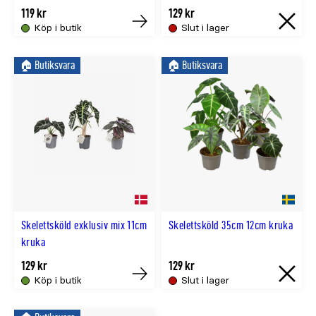
119 kr
129 kr
Köp i butik
Slut i lager
Köp
Slut
i
🏠︎ Butiksvara
🏠︎ Butiksvara
lager
Skelettsköld exklusiv mix 11cm
Skelettsköld 35cm 12cm kruka
kruka
129 kr
129 kr
Köp i butik
Slut i lager
Köp
Slut
i