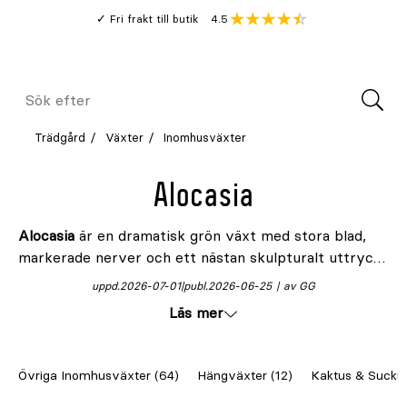
Gå
Genomsnitt
4.5
Fri frakt till butik
kund
till
Öppna
V
recension
huvudinnehållet
Meny
Sök
efter
Trädgård
Växter
Inomhusväxter
Alocasia
Alocasia
är en dramatisk grön växt med stora blad,
markerade nerver och ett nästan skulpturalt uttryck.
Den passar dig som vill ha en inomhusväxt med tydlig
uppd.
2026-07-01
publ.
2026-06-25
av GG
form och samma frodiga känsla som tropiska växter
Läs mer
ger, men med lite mer attityd än många andra gröna
växter.
Övriga Inomhusväxter (64)
Hängväxter (12)
Kaktus & Suckul