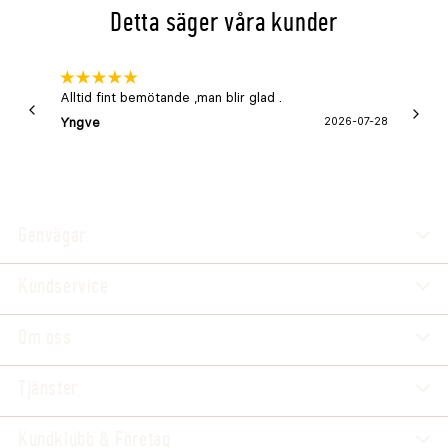
Detta säger våra kunder
Alltid fint bemötande ,man blir glad .
Bra
Yngve
2026-07-28
Marga
Genvägar
Kundservice
Om oss
Tjänster
Kundklubb & Företag