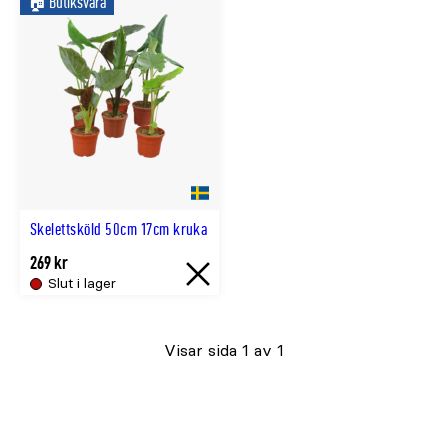
🏠︎ Butiksvara
lager
Skelettsköld 50cm 17cm kruka
269 kr
Slut i lager
Slut
i
Visar sida 1 av 1
lager