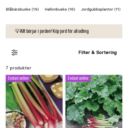
rabarber ett självklart val för den som vill kombinera
Blåbärsbuske (19)
Hallonbuske (16)
Jordgubbsplantor (11)
nytta med skönhet i köksträdgården.
💡Allt börjar i jorden! Köp jord för all odling
Filter & Sortering
7 produkter
Endast online
Endast online