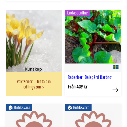
Endast online
Kunskap
Rabarber 'Balsgård Barbro'
Växtzoner – hitta din
Från 439 kr
odlingszon
Köp
🏠︎ Butiksvara
🏠︎ Butiksvara