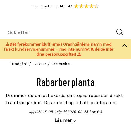
Gå
Genomsnitt
4.5
Fri frakt till butik
kund
till
Öppna
V
recension
huvudinnehållet
Meny
Sök
efter
⚠️Det förekommer bluff-sms i Granngårdens namn med
falskt kundservicenummer – ring inte numret & delge inte
dina personuppgifter! ⚠️
Trädgård
Växter
Bärbuskar
Rabarberplanta
Drömmer du om att skörda dina egna rabarber direkt
från trädgården? Då är det hög tid att plantera en
rabarberplantor
. Denna tåliga och dekorativa fleråriga
uppd.
2025-05-26
publ.
2020-09-23
av GG
växt är inte bara lätt att lyckas med – den belönar
Läs mer
dig också med en riklig skörd år efter år. Oavsett om
du är en van trädgårdsmästare eller nybörjare, är