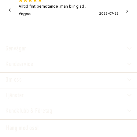
Alltid fint bemötande ,man blir glad .
Bra
Yngve
2026-07-28
Marga
Genvägar
Kundservice
Om oss
Tjänster
Kundklubb & Företag
Häng med oss!