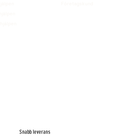
jälpen
Företagskund
hjälpen
hjälpen
Snabb leverans