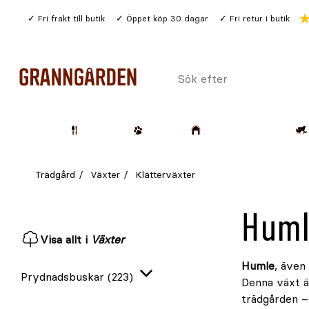
Gå
Fri frakt till butik
Öppet köp 30 dagar
Fri retur i butik
till
huvudinnehållet
Sök
efter
Trädgård
Husdjur
Lantbruk & Skog
Trädgård
Växter
Klätterväxter
Hum
Visa allt i
Växter
Humle
, även
Prydnadsbuskar
(223)
Denna växt ä
Expandera
trädgården – 