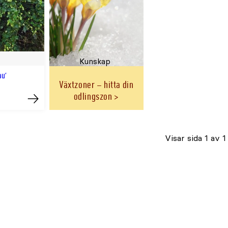
Kunskap
au'
Växtzoner – hitta din
odlingszon
Köp
Visar sida 1 av 1