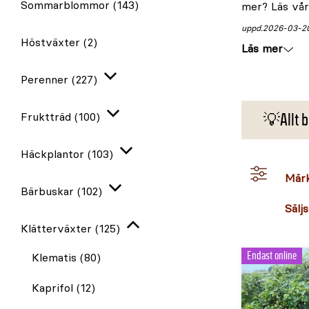
Sommarblommor
(143)
mer? Läs vå
uppd.
2026-03-2
Höstväxter
(2)
Läs mer
Perenner
(227)
Expandera
Fruktträd
(100)
💡Allt b
Expandera
Häckplantor
(103)
Expandera
Mär
Bärbuskar
(102)
Expandera
Säljs
Klätterväxter
(125)
Stäng
Endast online
igen
Klematis
(80)
Kaprifol
(12)