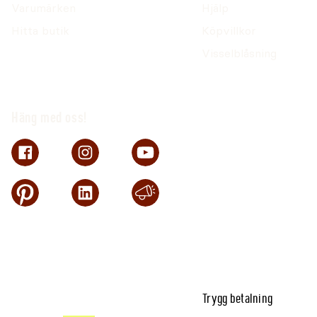
Varumärken
Hjälp
Hitta butik
Köpvillkor
Visselblåsning
Häng med oss!
Trygg betalning