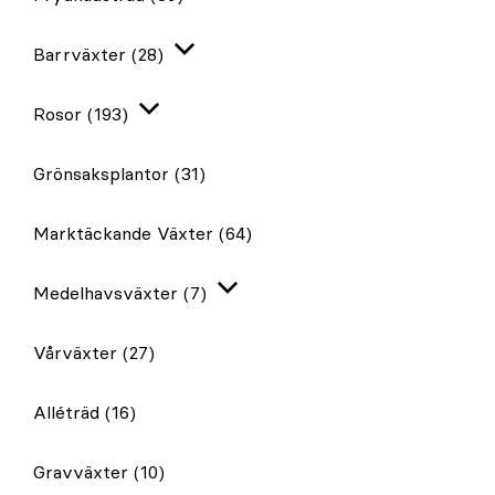
Expandera
Barrväxter
(28)
Expandera
Rosor
(193)
Expandera
Grönsaksplantor
(31)
Marktäckande Växter
(64)
Medelhavsväxter
(7)
Expandera
Vårväxter
(27)
Alléträd
(16)
Gravväxter
(10)