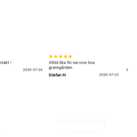
takt !
Alltid lika fin service hos
xx
granngården.
2026-07-24
Hans-B
Stefan M
2026-07-23
Kundklubb & Företag
pen
Om kundklubben