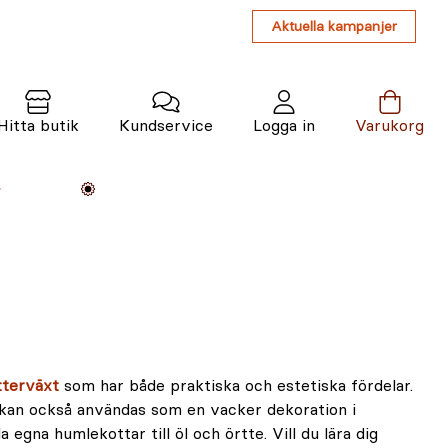
Aktuella kampanjer
Hitta butik
Kundservice
Logga in
Varukorg
Maskiner
Växter
Varumärken
Tjänster
Kunskap
tterväxt
som har både praktiska och estetiska fördelar.
kan också användas som en vacker dekoration i
egna humlekottar till öl och örtte. Vill du lära dig