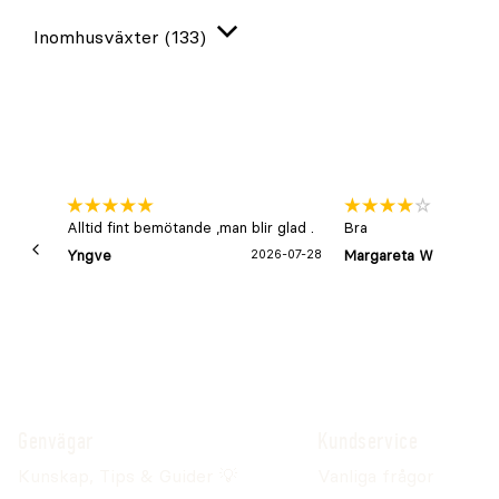
Inomhusväxter
(133)
Expandera
Alltid fint bemötande ,man blir glad .
Bra
Yngve
2026-07-28
Margareta W
Genvägar
Kundservice
Kunskap, Tips & Guider 💡
Vanliga frågor