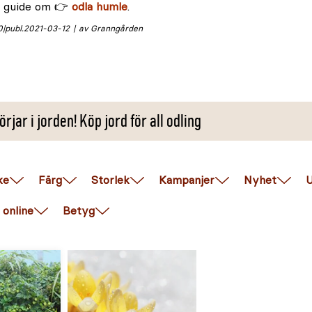
r guide om 👉
odla humle
.
0
publ.
2021-03-12
av Granngården
örjar i jorden! Köp jord för all odling
ke
Färg
Storlek
Kampanjer
Nyhet
U
 online
Betyg