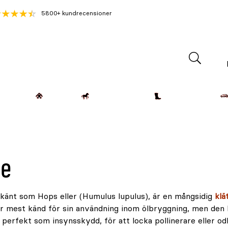
5800+ kundrecensioner
Lantdjur
Hemmet
Häst & Ryttare
Kläder & Skor
le
 känt som Hops eller (Humulus lupulus), är en mångsidig
klä
r mest känd för sin användning inom ölbryggning, men den 
perfekt som insynsskydd, för att locka pollinerare eller odla 