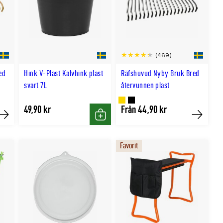
(469)
ed
Hink V-Plast Kalvhink plast
Räfshuvud Nyby Bruk Bred
svart 7L
återvunnen plast
Finns
Finns
49,90 kr
Från 44,90 kr
Köp
Köp
Köp
i
i
GULD
SVART
Favorit
färg
färg