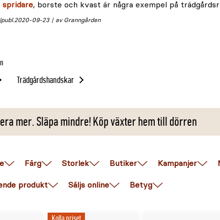
,
spridare
, borste och kvast är några exempel på trädgårdsr
publ.
2020-09-23
av Granngården
in
Trädgårdshandskar
era mer. Släpa mindre! Köp växter hem till dörren
e
Färg
Storlek
Butiker
Kampanjer
ende produkt
Säljs online
Betyg
Kolla priset