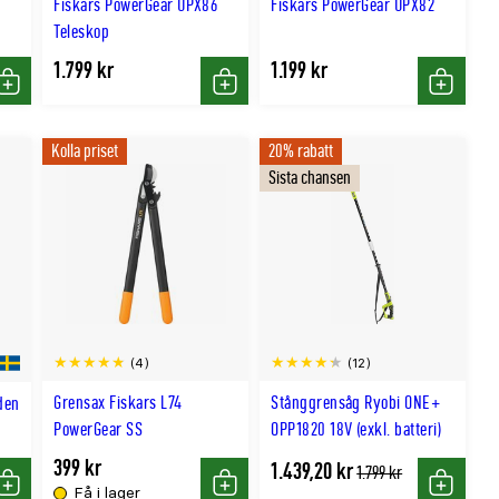
Fiskars PowerGear UPX86
Fiskars PowerGear UPX82
Teleskop
1.799 kr
1.199 kr
Köp
Köp
Köp
Kolla priset
20% rabatt
Sista chansen
(4)
(12)
Grensax Fiskars L74
Stånggrensåg Ryobi ONE+
den
PowerGear SS
OPP1820 18V (exkl. batteri)
399 kr
1.439,20 kr
Tidligere
1.799 kr
lägsta
Få i lager
Köp
Köp
Köp