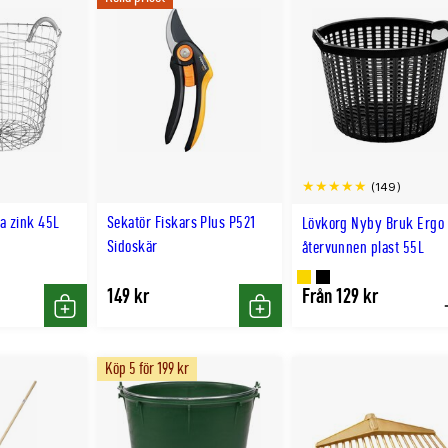
(149)
a zink 45L
Sekatör Fiskars Plus P521
Lövkorg Nyby Bruk Ergo
Sidoskär
återvunnen plast 55L
Finns
Finns
149 kr
Från 129 kr
Köp
Köp
i
i
GULD
SVART
Köp 5 för 199 kr
färg
färg