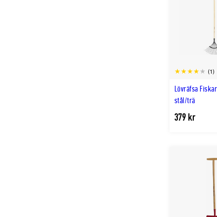
(1)
Lövräfsa Fiskar
stål/trä
379 kr