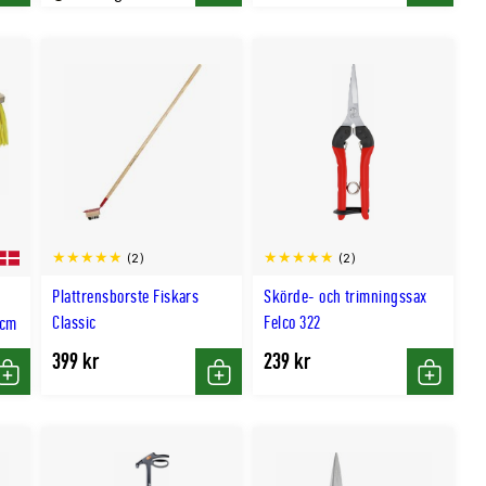
pris
(2)
(2)
Plattrensborste Fiskars
Skörde- och trimningssax
Classic
Felco 322
5cm
399 kr
239 kr
Köp
Köp
Köp