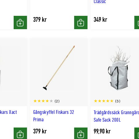
Classic
379 kr
349 kr
Köp
Köp
(2)
(3)
kars Xact
Gångskyffel Fiskars 32
Trädgårdssäck Granngår
Prima
Safe Sack 200L
379 kr
99,90 kr
Köp
Köp