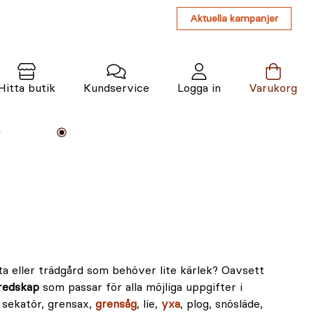
Aktuella kampanjer
Hitta butik
Kundservice
Logga in
Varukorg
Maskiner
Växter
Varumärken
Tjänster
Kunskap
a eller trädgård som behöver lite kärlek? Oavsett
redskap
som passar för alla möjliga uppgifter i
, sekatör, grensax,
grensåg
, lie,
yxa
, plog, snösläde,