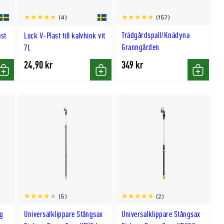
(157)
(4)
Trädgårdspall/Knädyna
ast
Lock V-Plast till kalvhink vit
Granngården
7L
24,90 kr
349 kr
Köp
Köp
Köp
(5)
(2)
ng
Universalklippare Stångsax
Universalklippare Stångsax