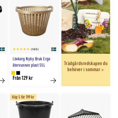
(149)
Kunskap
Lövkorg Nyby Bruk Ergo
Trädgårdsredskapen du
återvunnen plast 55L
behöver i sommar
Finns
Finns
Från 129 kr
Köp
Köp
i
i
GULD
SVART
Köp 5 för 199 kr
färg
färg