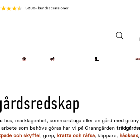
5800+ kundrecensioner
Lantdjur
Hemmet
Häst & Ryttare
Kläder & Skor
gårdsredskap
u hus, marklägenhet, sommarstuga eller en gård med grönyt
r arbete som behövs göras har vi på Granngården
trädgårds
Spade och skyffel
, grep,
kratta och räfsa
, klippare,
häcksax