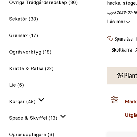
Övriga Trädgårdsredskap
(36)
hacka, stege
uppd.
2026-07-16
Sekatör
(38)
Läs mer
Grensax
(17)
Spana även 
Skottkärra
Ogräsverktyg
(18)
Kratta & Räfsa
(22)
🌸Plant
Lie
(6)
Korgar
(48)
Märk
Expandera
Utgå
Spade & Skyffel
(13)
Expandera
Ogräsupptagare
(3)