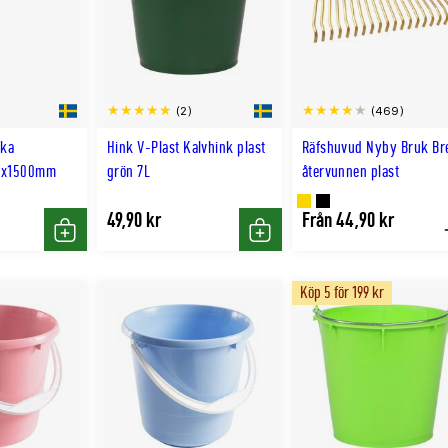
(2)
(469)
cka
Hink V-Plast Kalvhink plast
Räfshuvud Nyby Bruk Br
24x1500mm
grön 7L
återvunnen plast
Finns
Finns
49,90 kr
Från 44,90 kr
Köp
Köp
i
i
GULD
SVART
Köp 5 för 199 kr
färg
färg