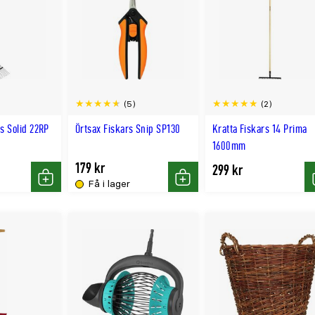
(5)
(2)
s Solid 22RP
Örtsax Fiskars Snip SP130
Kratta Fiskars 14 Prima
1600mm
179 kr
299 kr
Få i lager
Köp
Köp