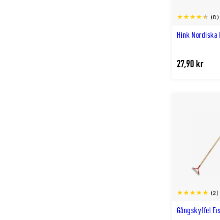
(8)
Hink Nordiska 
27,90 kr
(2)
Gångskyffel Fi