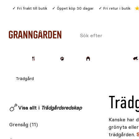
Gå
Fri frakt till butik
Öppet köp 30 dagar
Fri retur i butik
till
huvudinnehållet
Sök
efter
Trädgård
Husdjur
Lantbruk & Skog
Trädgård
Träd
Visa allt i
Trädgårdsredskap
Kanske har d
Grensåg
(11)
grönyta elle
trädgården.