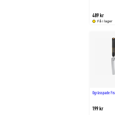
489 kr
Få i lager
Ogrässpade Fis
199 kr