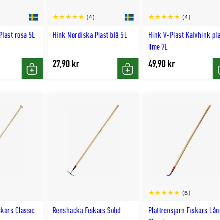
(4)
(4)
Plast rosa 5L
Hink Nordiska Plast blå 5L
Hink V-Plast Kalvhink pl
lime 7L
27,90 kr
49,90 kr
Köp
Köp
(8)
skars Classic
Renshacka Fiskars Solid
Plattrensjärn Fiskars Lå