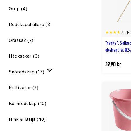
Grep
(4)
Redskapshållare
(3)
(9)
Grässax
(2)
Träskaft Solba
obehandlat Ø
Häcksaxar
(3)
39,90 kr
Snöredskap
(17)
Expandera
Kultivator
(2)
Barnredskap
(10)
Hink & Balja
(40)