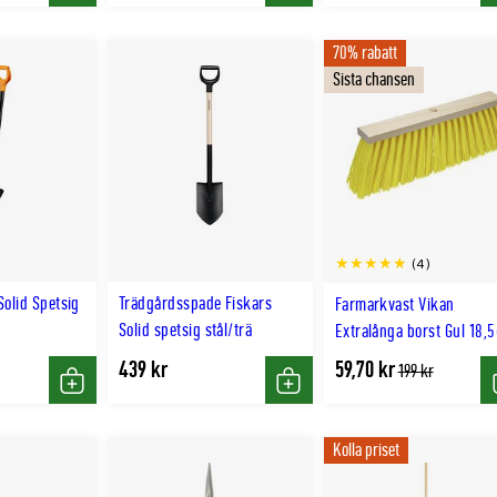
70% rabatt
Sista chansen
(4)
Solid Spetsig
Trädgårdsspade Fiskars
Farmarkvast Vikan
Solid spetsig stål/trä
Extralånga borst Gul 18,
439 kr
59,70 kr
Tidligere
199 kr
lägsta
Köp
Köp
pris
Kolla priset