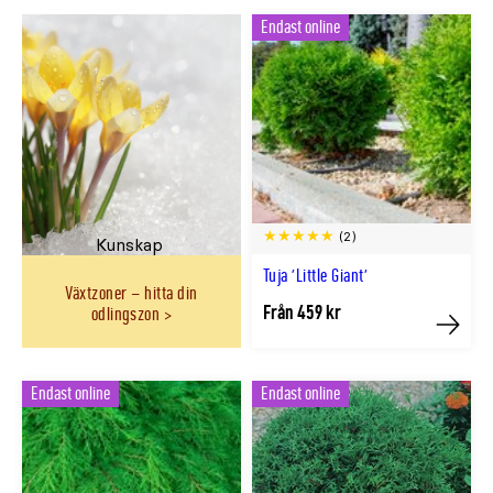
Endast online
(2)
Kunskap
Tuja 'Little Giant'
Växtzoner – hitta din
Från 459 kr
odlingszon
Köp
Endast online
Endast online