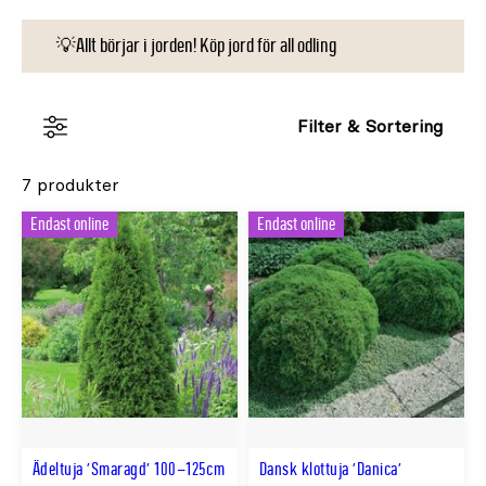
💡Allt börjar i jorden! Köp jord för all odling
Filter & Sortering
7 produkter
Endast online
Endast online
Ädeltuja 'Smaragd' 100–125cm
Dansk klottuja 'Danica'