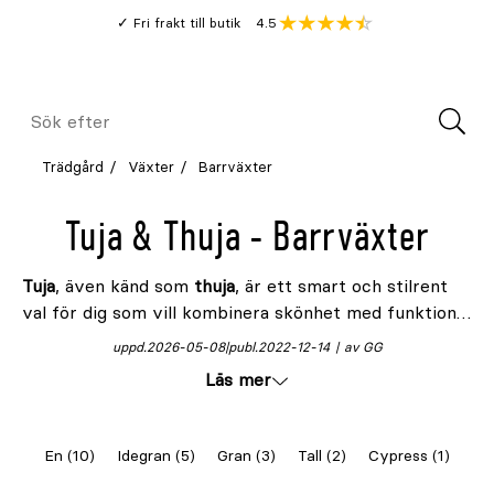
Gå
Genomsnitt
4.5
Fri frakt till butik
kund
till
Öppna
V
recension
huvudinnehållet
Meny
Sök
efter
Trädgård
Växter
Barrväxter
Tuja & Thuja - Barrväxter
Tuja
, även känd som
thuja
, är ett smart och stilrent
val för dig som vill kombinera skönhet med funktion i
trädgården. Med sin täta växtform, vintergröna färg
uppd.
2026-05-08
publ.
2022-12-14
av GG
och mångsidiga användning är tuja en självklar favorit
Läs mer
i svenska trädgårdar. Oavsett om du vill ha ett
naturligt insynsskydd, en formklippt prydnadshäck
eller ett stilrent blickfång, är tujan ett utmärkt
En (10)
Idegran (5)
Gran (3)
Tall (2)
Cypress (1)
alternativ som levererar – år efter år.