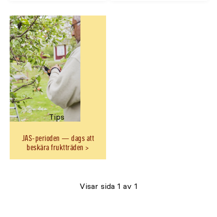
slut.
slut.
Åter
Åter
i
i
lager
lager
cirka
cirka
{0}
{0}
Tips
JAS-perioden — dags att
beskära fruktträden
Visar sida 1 av 1