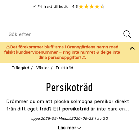
Gå
Genomsnitt
4.5
Fri frakt till butik
kund
till
Öppna
V
recension
huvudinnehållet
Meny
Sök
efter
⚠️Det förekommer bluff-sms i Granngårdens namn med
falskt kundservicenummer – ring inte numret & delge inte
dina personuppgifter! ⚠️
Trädgård
Växter
Fruktträd
Persikoträd
Drömmer du om att plocka solmogna persikor direkt
från ditt eget träd? Ett
persikoträd
är inte bara en
vacker prydnad i trädgården – det är också ett
uppd.
2026-05-14
publ.
2020-09-23
av GG
fruktträd
som bjuder på ljuvligt söta, saftiga frukter
Läs mer
under sensommaren. Trots sitt exotiska ursprung
trivs persika förvånansvärt bra i stora delar av