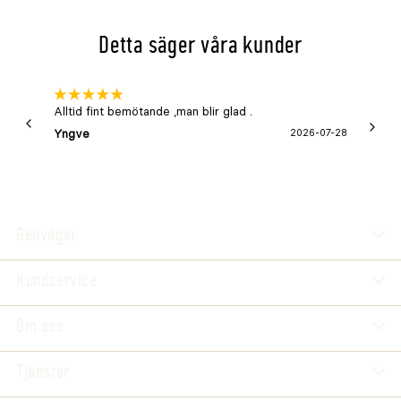
Detta säger våra kunder
Alltid fint bemötande ,man blir glad .
Bra
Yngve
2026-07-28
Marga
Genvägar
Kundservice
Om oss
Tjänster