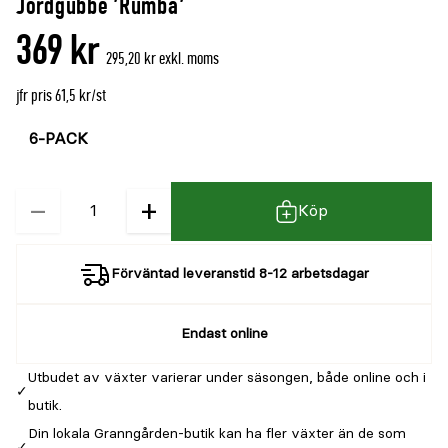
Jordgubbe 'Rumba'
denna
recensioner
369 kr
produkt
295,20 kr exkl. moms
är
jfr pris 61,5 kr/st
{0}
Välj
Välj
av
färg
storlek
5
−
+
Kvantitet
Köp
Förväntad leveranstid 8-12 arbetsdagar
Endast online
Utbudet av växter varierar under säsongen, både online och i
butik.
Din lokala Granngården-butik kan ha fler växter än de som