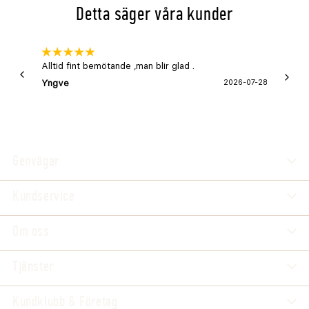
Detta säger våra kunder
Alltid fint bemötande ,man blir glad .
Bra
Yngve
2026-07-28
Marga
Genvägar
Kundservice
Om oss
Tjänster
Kundklubb & Företag