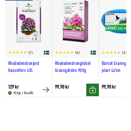
Användningsområden
bär
Krukstorlek (cm)
8
Mognadstid
juni–juli
Jordmån
väldränerad, mullrik och näringsrik
Trivs bäst i
sol
Zon
1–4
Scro
(7)
(6)
(3)
till
Rhododendronjord
Rhododendrongödsel
Bärnät Granngår
hög
Hasselfors 40L
Granngården 900g
plast 4x5m
129 kr
99,90 kr
99,90 kr
Köp i butik
Köp
Köp