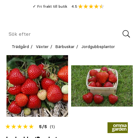
Gå
Genomsnitt
4.5
Fri frakt till butik
kund
till
Öppna
V
recension
huvudinnehållet
Meny
Sök
efter
Trädgård
Växter
Bärbuskar
Jordgubbsplantor
Betyget
5
5
(1)
för
Öppna