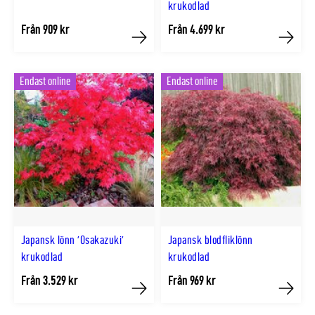
krukodlad
Från 909 kr
Från 4.699 kr
Köp
Köp
Endast online
Endast online
Japansk lönn 'Osakazuki'
Japansk blodfliklönn
krukodlad
krukodlad
Från 3.529 kr
Från 969 kr
Köp
Köp