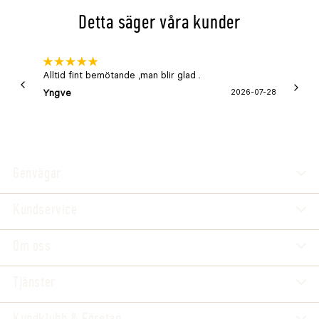
Detta säger våra kunder
Alltid fint bemötande ,man blir glad .
Bra
Yngve
2026-07-28
Marga
Genvägar
Kundservice
Om oss
Tjänster
Kundklubb & Företag