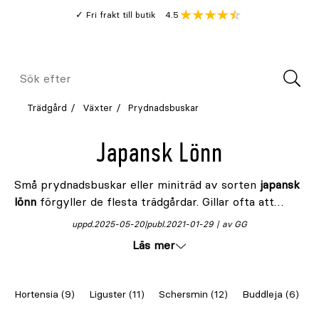
Gå
Genomsnitt
4.5
Fri frakt till butik
kund
till
Öppna
V
recension
huvudinnehållet
Meny
Sök
efter
Trädgård
Växter
Prydnadsbuskar
Japansk Lönn
Små prydnadsbuskar eller miniträd av sorten
japansk
lönn
förgyller de flesta trädgårdar. Gillar ofta att
planteras i
surjord eller rhododendronjord
.
uppd.
2025-05-20
publ.
2021-01-29
av GG
Läs mer
Hortensia (9)
Liguster (11)
Schersmin (12)
Buddleja (6)
F