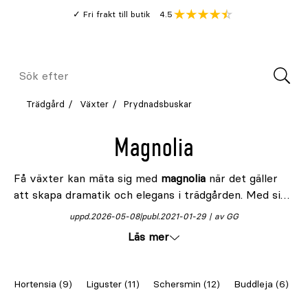
Gå
Genomsnitt
4.5
Fri frakt till butik
kund
till
Öppna
V
recension
huvudinnehållet
Meny
Sök
efter
Trädgård
Växter
Prydnadsbuskar
Magnolia
Få växter kan mäta sig med
magnolia
när det gäller
att skapa dramatik och elegans i trädgården. Med sina
stora, porslinslika blommor som slår ut på bar kvist
uppd.
2026-05-08
publ.
2021-01-29
av GG
redan innan bladen visar sig, är magnolia ett
Läs mer
oemotståndligt blickfång – ett levande konstverk i
vårens allra första akter. Oavsett om du planterar ett
praktfullt magnoliaträd eller en nätt magnoliabuske,
Hortensia (9)
Liguster (11)
Schersmin (12)
Buddleja (6)
J
får du en växt med imponerande historia och