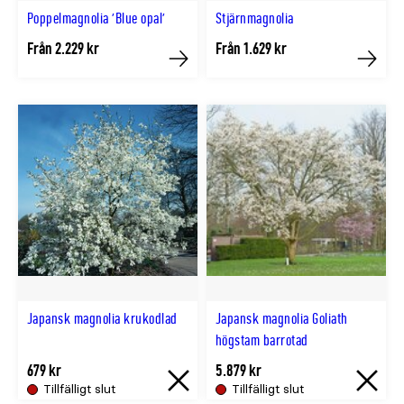
Poppelmagnolia 'Blue opal'
Stjärnmagnolia
Från 2.229 kr
Från 1.629 kr
Köp
Köp
Japansk magnolia krukodlad
Japansk magnolia Goliath
högstam barrotad
679 kr
5.879 kr
Tillfälligt slut
Tillfälligt slut
Tillfälligt
Tillfällig