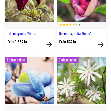
(1)
Liljemagnolia 'Nigra'
Rosenmagnolia 'Genie'
Från 1.559 kr
Från 839 kr
Köp
Köp
Endast online
Endast online