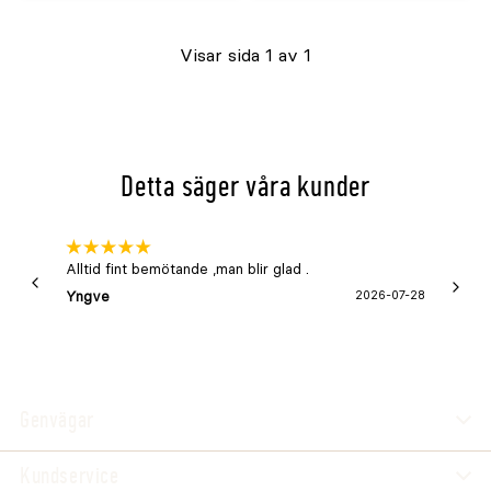
slut.
slut.
Visar sida 1 av 1
Åter
Åter
i
i
lager
lager
cirka
cirka
Detta säger våra kunder
{0}
{0}
Alltid fint bemötande ,man blir glad .
Bra
Yngve
2026-07-28
Marga
Genvägar
Kundservice