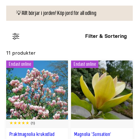
fängslande skönhet.
💡Allt börjar i jorden! Köp jord för all odling
Filter & Sortering
11 produkter
Endast online
Endast online
(1)
Praktmagnolia krukodlad
Magnolia 'Sunsation'