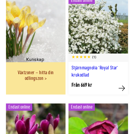
Endast online
(1)
Kunskap
Stjärnmagnolia 'Royal Star'
Växtzoner – hitta din
krukodlad
odlingszon
Från 669 kr
Köp
Endast online
Endast online