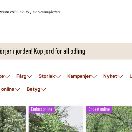
0
publ.
2022-12-15
av Granngården
örjar i jorden! Köp jord för all odling
ke
Färg
Storlek
Kampanjer
Nyhet
U
 online
Betyg
Endast online
Endast online