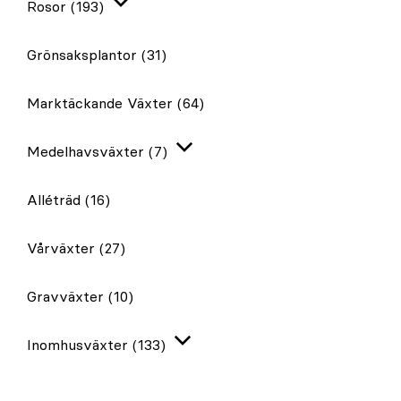
Rosor
(193)
Expandera
Grönsaksplantor
(31)
Marktäckande Växter
(64)
Medelhavsväxter
(7)
Expandera
Alléträd
(16)
Vårväxter
(27)
Gravväxter
(10)
Inomhusväxter
(133)
Expandera