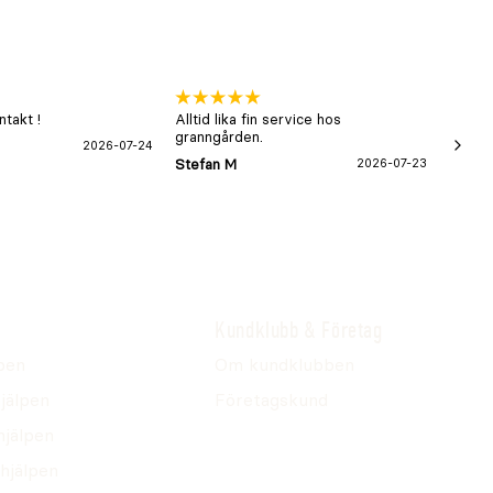
takt !
Alltid lika fin service hos
xx
granngården.
2026-07-24
Hans-B
Stefan M
2026-07-23
Kundklubb & Företag
pen
Om kundklubben
jälpen
Företagskund
hjälpen
hjälpen