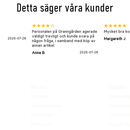
Detta säger våra kunder
Personalen på Granngården agerade
Mycket bra kon
väldigt trevligt och kunde svara på
2026-07-28
Margareth J
någon fråga, i samband med köp av
annan artikel.
Anna B
2026-07-28
Om oss
Tjänster
Om oss
Grannhjäl
Jobba hos oss
Husdjursh
Hållbarhet
Lantdjurs
Pressrum
Trädgårds