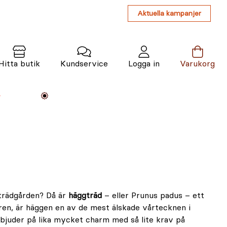
Aktuella kampanjer
Hitta butik
Kundservice
Logga in
Varukorg
Maskiner
Växter
Varumärken
Tjänster
Kunskap
 trädgården? Då är
häggträd
– eller Prunus padus – ett
våren, är häggen en av de mest älskade vårtecknen i
 bjuder på lika mycket charm med så lite krav på