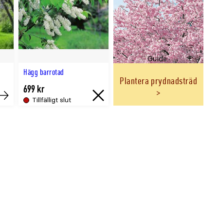
Guide
Hägg barrotad
Plantera prydnadsträd
699 kr
Tillfälligt slut
Köp
Tillfälligt
slut.
Åter
i
lager
cirka
{0}