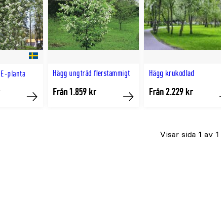
Hägg ungträd flerstammigt
Hägg krukodlad
 E-planta
Från 1.859 kr
Från 2.229 kr
Köp
Köp
Visar sida 1 av 1