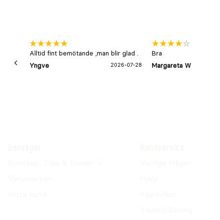
Alltid fint bemötande ,man blir glad .
Bra
Yngve
2026-07-28
Margareta W
Genvägar
Kundservice
Kunskap, Tips & Guider 💡
Vanliga frågor
Varumärken
Hjälp
Hitta butik
Köpvillkor
Visselblåsning