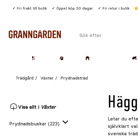
Gå
Fri frakt till butik
Öppet köp 30 dagar
Fri retur i butik
till
huvudinnehållet
Sök
efter
Trädgård
Husdjur
Lantbruk & Skog
Trädgård
Växter
Prydnadsträd
Hägg
Visa allt i
Växter
Letar du eft
Prydnadsbuskar
(223)
självklart va
Expandera
svenska träd