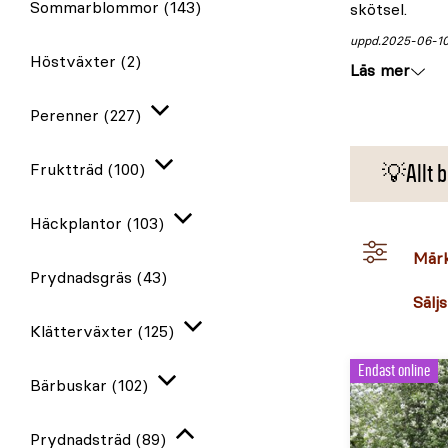
Sommarblommor
(143)
skötsel.
uppd.
2025-06-1
Höstväxter
(2)
Läs mer
Perenner
(227)
Expandera
Fruktträd
(100)
💡Allt b
Expandera
Häckplantor
(103)
Expandera
Mär
Prydnadsgräs
(43)
Säljs
Klätterväxter
(125)
Expandera
Endast online
Bärbuskar
(102)
Expandera
Prydnadsträd
(89)