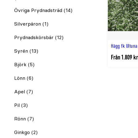
Stäng
igen
Övriga Prydnadsträd
(14)
Silverpäron
(1)
Prydnadskörsbär
(12)
Hägg fk Ultuna
Syrén
(13)
Från 1.809 kr
Björk
(5)
Lönn
(6)
Apel
(7)
Pil
(3)
Rönn
(7)
Ginkgo
(2)