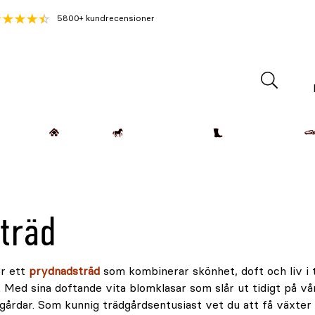
5800+ kundrecensioner
Lantdjur
Hemmet
Häst & Ryttare
Kläder & Skor
träd
er ett
prydnadsträd
som kombinerar skönhet, doft och liv i
l. Med sina doftande vita blomklasar som slår ut tidigt på 
gårdar. Som kunnig trädgårdsentusiast vet du att få växter