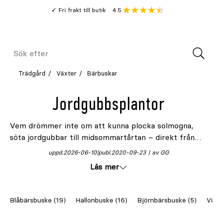
Gå
Genomsnitt
4.5
Fri frakt till butik
kund
till
Öppna
V
recension
huvudinnehållet
Meny
Sök
efter
Trädgård
Växter
Bärbuskar
Jordgubbsplantor
Vem drömmer inte om att kunna plocka solmogna,
söta jordgubbar till midsommartårtan – direkt från
det egna landet?
Jordgubbsplantor
är lättodlade och
uppd.
2026-06-10
publ.
2020-09-23
av GG
ger rikligt med bär under flera år. För bästa resultat
Läs mer
planteras de på en varm och solig plats i väldränerad,
näringsrik jord med hög mullhalt. I vår guide kan du
läsa allt du behöver veta för att
odla jordgubbar
.
Blåbärsbuske (19)
Hallonbuske (16)
Björnbärsbuske (5)
Vin