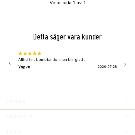
Visar sida 1 av 1
Åter
i
lager
cirka
Detta säger våra kunder
{0}
Alltid fint bemötande ,man blir glad .
Bra
Yngve
2026-07-28
Marga
Genvägar
Kundservice
Om oss