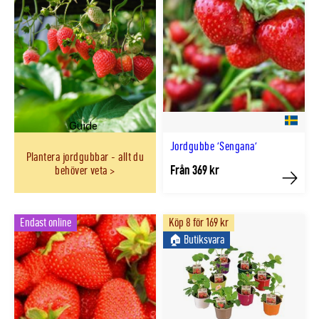
Guide
Jordgubbe 'Sengana'
Plantera jordgubbar - allt du
Från 369 kr
behöver veta
Köp
Endast online
Köp 8 för 169 kr
🏠︎ Butiksvara