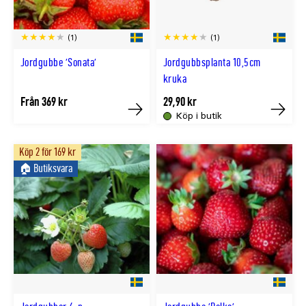
(1)
(1)
Jordgubbe 'Sonata'
Jordgubbsplanta 10,5cm
kruka
Från 369 kr
29,90 kr
Köp i butik
Köp
Köp
Köp 2 för 169 kr
🏠︎ Butiksvara