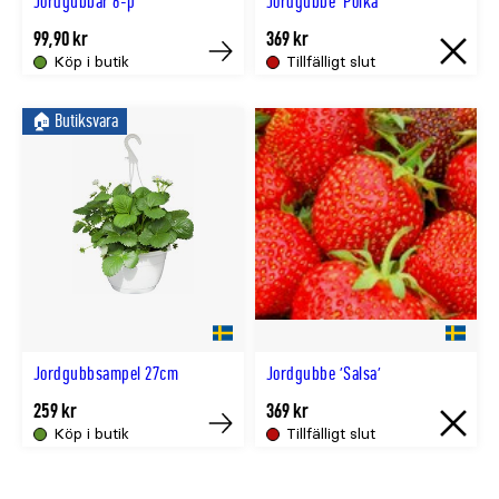
Jordgubbar 6-p
Jordgubbe 'Polka'
99,90 kr
369 kr
Köp i butik
Tillfälligt slut
Köp
Tillfällig
slut.
🏠︎ Butiksvara
Åter
i
lager
cirka
{0}
Jordgubbsampel 27cm
Jordgubbe 'Salsa'
259 kr
369 kr
Köp i butik
Tillfälligt slut
Köp
Tillfällig
slut.