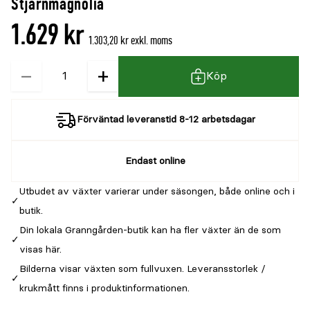
Stjärnmagnolia
1.629 kr
1.303,20 kr exkl. moms
−
+
Kvantitet
Köp
Förväntad leveranstid 8-12 arbetsdagar
Endast online
Utbudet av växter varierar under säsongen, både online och i
butik.
Din lokala Granngården-butik kan ha fler växter än de som
visas här.
Bilderna visar växten som fullvuxen. Leveransstorlek /
krukmått finns i produktinformationen.