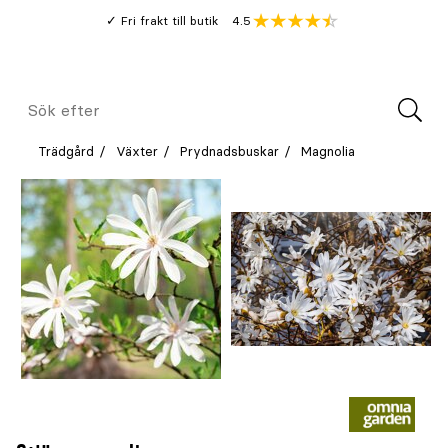
Gå
Genomsnitt
4.5
Fri frakt till butik
kund
till
Öppna
V
recension
huvudinnehållet
Meny
Sök
efter
Trädgård
Växter
Prydnadsbuskar
Magnolia