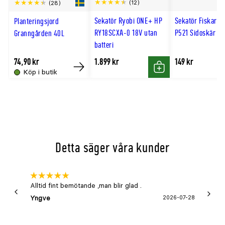
(12)
(28)
Svenskt namn
stjärnmagnolia
till
Sekatör Ryobi ONE+ HP
Sekatör Fiskars 
Planteringsjord
Utmärkande produktegenskaper
långsamtväxande, tidig blomning,
hög
RY18SCXA-0 18V utan
P521 Sidoskär
Granngården 40L
Användningsområde
japansk trädgård, solitär, gruppl
batteri
Växtsätt
tätförgrenat, brett, rundat
74,90 kr
1.899 kr
149 kr
Krukstorlek (cm)
co/kl 22–35
Köp i butik
Köp
Köp
Bladfärg
grön
Blomfärg
vit
Blomningstid
april–maj
Förväntad sluthöjd (meter)
1,5–3
Förväntad slutbredd (meter)
1,5–3,5
Detta säger våra kunder
Beskärningssätt
beskärning är inte nödvändig
Beskärningstid
juli–september (JAS-perioden)
Alltid fint bemötande ,man blir glad .
Bra
Jordmån
humusrik, näringsrik, mullrik
Yngve
2026-07-28
Marga
Trivs bäst i
sol
Zon
1–3