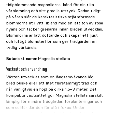
tidigblommande magnoliorna, känd för sin rika
vårblomning och sitt gracila uttryck. Redan tidigt
på våren slår de karakteristiska stjärnformade
blommorna ut i vitt, ibland med en lätt ton av rosa
nyans och täcker grenarna innan bladen utvecklas.
Blommorna är lätt doftande och skapar ett ljust
och luftigt blomsterflor som ger trädgården en
tydlig vårkänsla.
Botaniskt namn:
Magnolia stellata
Växtsätt och användning
Växten utvecklas som en långsamväxande låg,
bred buske eller ett litet flerstammigt träd och
når vanligtvis en höjd på cirka 1,5–3 meter. Det
kompakta växtsättet gör Magnolia stellata särskilt
lämplig för mindre trädgårdar, förplanteringar och
som solitär där den får stå i fokus. Under
sommaren pryds den av friskt grönt bladverk som