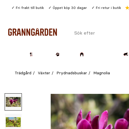
Gå
Fri frakt till butik
Öppet köp 30 dagar
Fri retur i butik
till
huvudinnehållet
Sök
efter
Trädgård
Husdjur
Lantbruk & Skog
Trädgård
Växter
Prydnadsbuskar
Magnolia