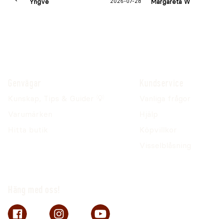
Yngve
2026-07-28
Margareta W
Genvägar
Kundservice
Kunskap, Tips & Guider 💡
Vanliga frågor
Varumärken
Hjälp
Hitta butik
Köpvillkor
Visselblåsning
Häng med oss!