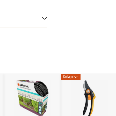
 halvskugga samt i
ett skyddat läge och
ktighet och
tt kompakt och
 och långvarigt
al.
Kolla priset
Specifikation