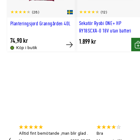
Utmärkande produktegenskaper
lätt doft, kompakt, lättskött
Användningsområde
små trädgårdar, innergårdar, entr
(12)
(28)
Växtsätt
brett, upprätt
Sekatör Ryobi ONE+ HP
Planteringsjord Granngården 40L
Krukstorlek (cm)
co/kl 22–35
RY18SCXA-0 18V utan batteri
Bladfärg
grön
74,90 kr
1.899 kr
Blomfärg
purpurrosa
Köp i butik
Köp
K
Blomningstid
maj–juni
Förväntad sluthöjd (meter)
2–4
Förväntad slutbredd (meter)
2–4
Beskärningssätt
beskärning är inte nödvändig, kl
Beskärningstid
juli–september (JAS-perioden)
Jordmån
mullrik, näringsrik, fuktighetshål
Trivs bäst i
sol
Zon
1–4
Alltid fint bemötande ,man blir glad .
Bra