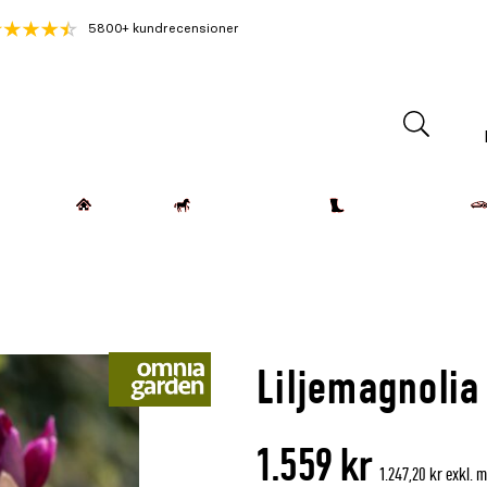
5800+ kundrecensioner
Lantdjur
Hemmet
Häst & Ryttare
Kläder & Skor
Liljemagnolia 
1.559 kr
1.247,20 kr exkl. 