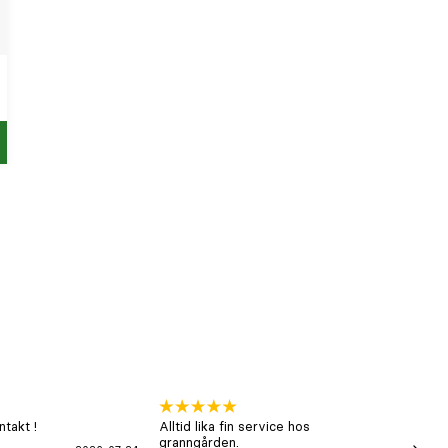
p
takt !
Alltid lika fin service hos
xx
granngården.