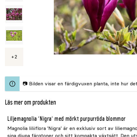
2
Se
mer
📷 Bilden visar en färdigvuxen planta, inte hur det
Läs mer om produkten
Liljemagnolia 'Nigra' med mörkt purpurröda blommor
Magnolia liliiflora 'Nigra’ är en exklusiv sort av liliemagn
sina djupa färgtoner och sitt kompakta växtsätt. Den ut