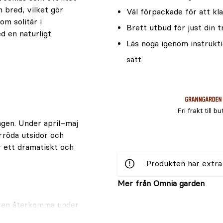
h bred, vilket gör
Väl förpackade för att kla
om solitär i
Brett utbud för just din 
d en naturligt
Läs noga igenom instrukti
sätt
Fri frakt till bu
ingen. Under april–maj
röda utsidor och
är ett dramatiskt och
Produkten har extra
Mer från Omnia garden
ven återkomma under
er bakgrund till