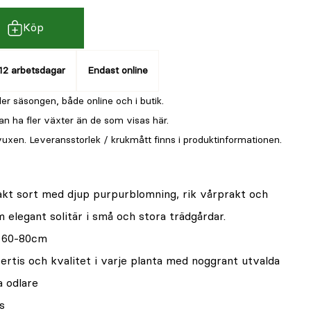
Köp
12 arbetsdagar
Endast online
er säsongen, både online och i butik.
an ha fler växter än de som visas här.
vuxen. Leveransstorlek / krukmått finns i produktinformationen.
akt sort med djup purpurblomning, rik vårprakt och
 elegant solitär i små och stora trädgårdar.
: 60-80cm
rtis och kvalitet i varje planta med noggrant utvalda
a odlare
s