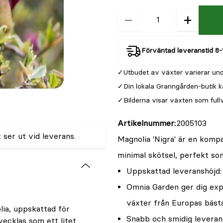
−
+
Kvantitet
Förväntad leveranstid 8-
Utbudet av växter varierar und
Din lokala Granngården-butik k
Bilderna visar växten som full
Artikelnummer
2005103
 ser ut vid leverans.
Magnolia 'Nigra' är en komp
minimal skötsel, perfekt som
Uppskattad leveranshöjd
Omnia Garden ger dig expe
växter från Europas bäst
olia, uppskattad för
Snabb och smidig leveran
vecklas som ett litet