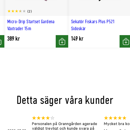
éer, gångstråk, uteplatser, parker
(2)
Micro-Drip Startset Gardena
Sekatör Fiskars Plus P521
Växtrader 15m
Sidoskär
389 kr
149 kr
öp
Köp
Kö
ipp bort grenar som är skadade, växer inåt eller korsar varandra
lande
Detta säger våra kunder
Personalen på Granngården agerade
Mycket bra kon
väldigt trevligt och kunde svara på