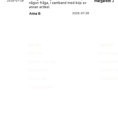
2026-07-28
Margareth J
någon fråga, i samband med köp av
annan artikel.
Anna B
2026-07-28
Om oss
Tjänster
Om oss
Grannhjäl
Jobba hos oss
Husdjursh
Hållbarhet
Lantdjurs
Pressrum
Trädgårds
Tillgänglighet