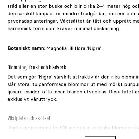
träd eller en stor buske och blir cirka 2–4 meter hög oc
den särskilt lämpad för mindre trädgårdar, entréer och s
prydnadsplanteringar. Växtsättet är tätt och upprätt me
harmonisk form som kräver minimal beskärning.
Botaniskt namn:
Magnolia liliiflora 'Nigra'
Blomning, frukt och bladverk
Det som gör 'Nigra’ särskilt attraktiv är den rika blomn
slår stora, tulpanformade blommor ut med mörkt purpur
ljusare insidor, ofta innan bladen utvecklas. Resultatet 
exklusivt våruttryck.
Växtplats och skötsel
Under gynnsamma förhållanden kan enstaka blommor ä
sommaren. Bladverket är friskt grönt och bildar en vack