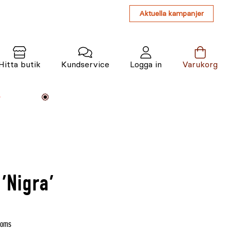
Aktuella kampanjer
Hitta butik
Kundservice
Logga in
Varukorg
Maskiner
Växter
Varumärken
Tjänster
Kunskap
'Nigra'
moms