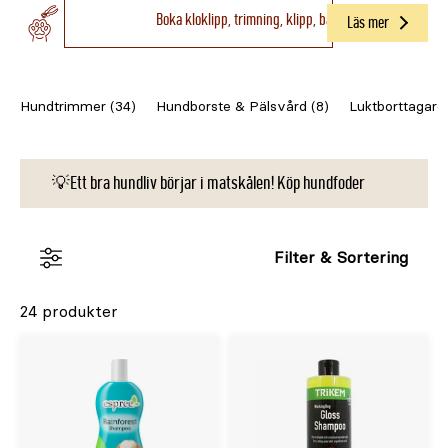
Boka kloklipp, trimning, klipp, bad & tandborstning till hu
omsorg – fel produkter kan i värsta fall orsaka klåda,
Läs mer
irritation eller att pälsen blir matt och trasslig.
Hundtrimmer (34)
Hundborste & Pälsvård (8)
Luktborttagare
💡Ett bra hundliv börjar i matskålen! Köp hundfoder
Filter & Sortering
24 produkter