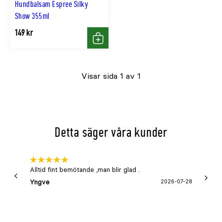
Hundbalsam Espree Silky
Show 355ml
149 kr
Köp
Visar sida 1 av 1
Detta säger våra kunder
Alltid fint bemötande ,man blir glad .
Bra
Yngve
2026-07-28
Marga