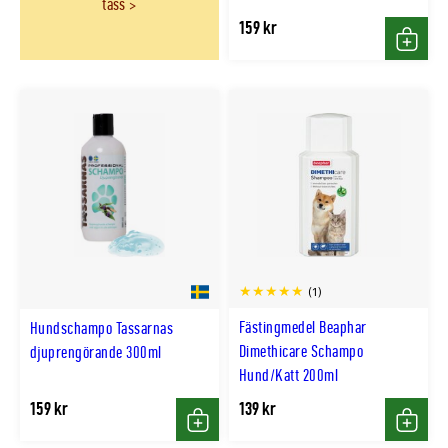
tass
159 kr
Köp
(1)
Fästingmedel Beaphar
Hundschampo Tassarnas
Dimethicare Schampo
djuprengörande 300ml
Hund/Katt 200ml
159 kr
139 kr
Köp
Köp