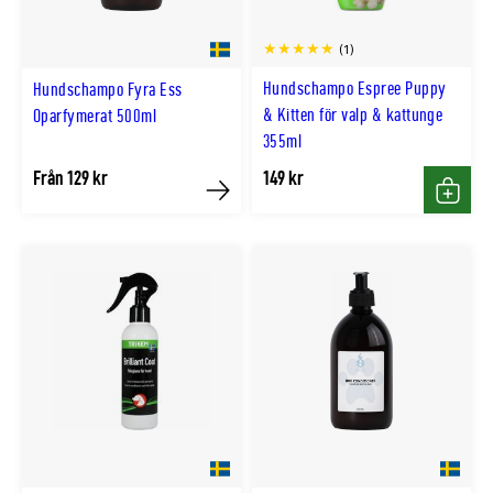
(1)
Hundschampo Espree Puppy
Hundschampo Fyra Ess
& Kitten för valp & kattunge
Oparfymerat 500ml
355ml
Från 129 kr
149 kr
Köp
Köp