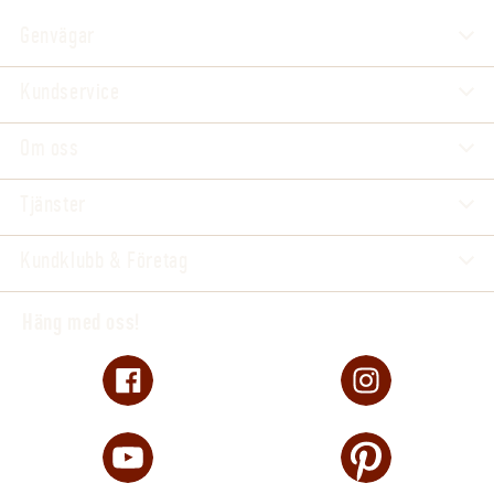
Genvägar
Kundservice
Om oss
Tjänster
Kundklubb & Företag
Häng med oss!