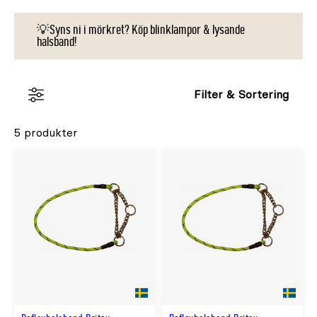
hundlampa
.
💡Syns ni i mörkret? Köp blinklampor & lysande
halsband!
Filter & Sortering
5 produkter