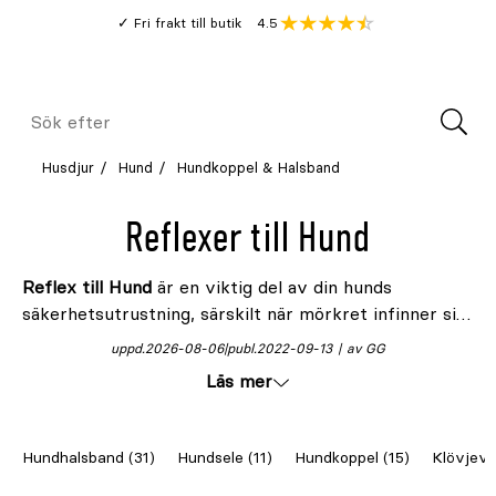
Gå
Genomsnitt
4.5
Fri frakt till butik
kund
till
Öppna
V
recension
huvudinnehållet
Meny
Sök
efter
Husdjur
Hund
Hundkoppel & Halsband
Reflexer till Hund
Reflex till Hund
är en viktig del av din hunds
säkerhetsutrustning, särskilt när mörkret infinner sig.
På Granngården erbjuder vi ett omfattande utbud av
uppd.
2026-08-06
publ.
2022-09-13
av GG
hundreflexer som är designade för att öka
Läs mer
synligheten och säkerheten för din hund under
kvällspromenader och vintermorgnar. Reflex till hund
kompletteras med fördel även med
reflexväst hund
,
Hundhalsband (31)
Hundsele (11)
Hundkoppel (15)
Klövjevä
reflextäcke
,
reflexhalsband
,
reflexkoppel
, och