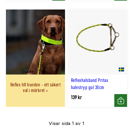
Guide
Tips
Reflexhalsband Pritax
Reflex till hunden - ett säkert
halvstryp gul 30cm
val i mörkret
139 kr
Köp
Visar sida 1 av 1