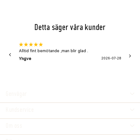
Detta säger våra kunder
Alltid fint bemötande ,man blir glad .
Bra
Yngve
2026-07-28
Marga
Genvägar
Kundservice
Om oss