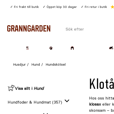
Gå
Fri frakt till butik
Öppet köp 30 dagar
Fri retur i butik
till
huvudinnehållet
Sök
efter
Trädgård
Husdjur
Lantbruk & Skog
Husdjur
Hund
Hundskötsel
Klot
Visa allt i
Hund
Hos oss hitt
Hundfoder & Hundmat
(357)
klosax
eller
Expandera
skonsam – bå