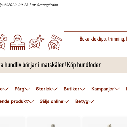
publ.
2020-09-23
av Granngården
Boka kloklipp, trimning, 
ra hundliv börjar i matskålen! Köp hundfoder
e
Färg
Storlek
Butiker
Kampanjer
ende produkt
Säljs online
Betyg