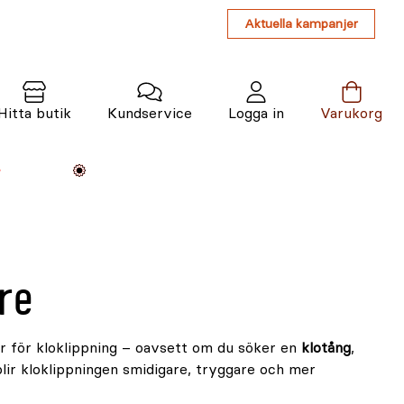
Aktuella kampanjer
Hitta butik
Kundservice
Logga in
Varukorg
Maskiner
Växter
Varumärken
Tjänster
Kunskap
re
er för kloklippning – oavsett om du söker en
klotång
,
lir kloklippningen smidigare, tryggare och mer