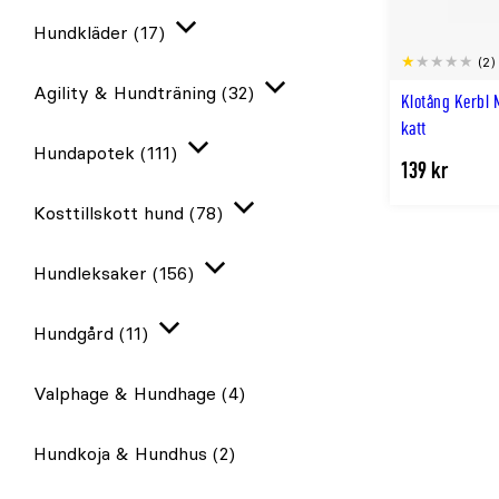
Hundkläder
(17)
Expandera
(2)
Agility & Hundträning
(32)
Klotång Kerbl 
Expandera
katt
Hundapotek
(111)
Expandera
139 kr
Kosttillskott hund
(78)
Expandera
Hundleksaker
(156)
Expandera
Hundgård
(11)
Expandera
Valphage & Hundhage
(4)
Hundkoja & Hundhus
(2)