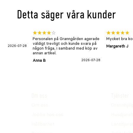
Detta säger våra kunder
Personalen på Granngården agerade
Mycket bra kon
väldigt trevligt och kunde svara på
2026-07-28
Margareth J
någon fråga, i samband med köp av
annan artikel.
Anna B
2026-07-28
Om oss
Tjänster
Om oss
Grannhjäl
Jobba hos oss
Husdjursh
Hållbarhet
Lantdjurs