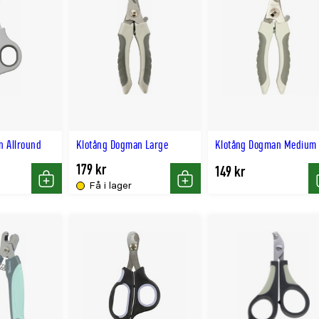
n Allround
Klotång Dogman Large
Klotång Dogman Medium
179 kr
149 kr
Få i lager
Köp
Köp