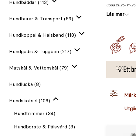
Hundbäddar
(113)
Expandera
uppd.
2025-11-25
Läs mer
Hundburar & Transport
(89)
Expandera
Hundkoppel & Halsband
(110)
Expandera
Hundgodis & Tuggben
(217)
Expandera
Matskål & Vattenskål
(79)
💡Ett b
Expandera
Hundlucka
(8)
Märk
Hundskötsel
(106)
Stäng
Utgå
igen
Hundtrimmer
(34)
Hundborste & Pälsvård
(8)