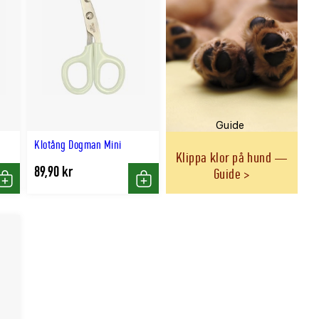
Guide
Klotång Dogman Mini
Klippa klor på hund —
89,90 kr
Guide
Köp
Köp