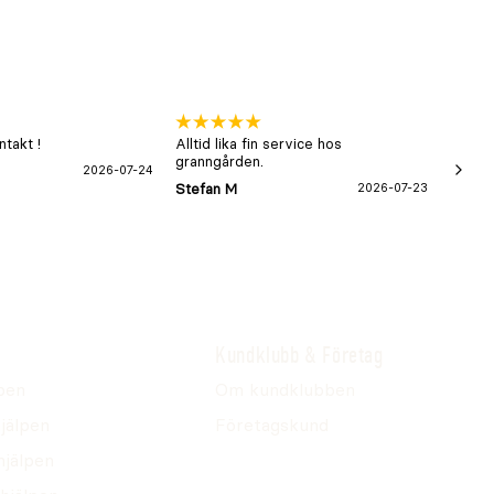
takt !
Alltid lika fin service hos
xx
granngården.
2026-07-24
Hans-B
Stefan M
2026-07-23
Kundklubb & Företag
pen
Om kundklubben
jälpen
Företagskund
hjälpen