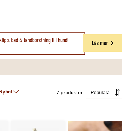
klipp, bad & tandborstning till hund!
Läs mer
Sortera
Nyhet
7 produkter