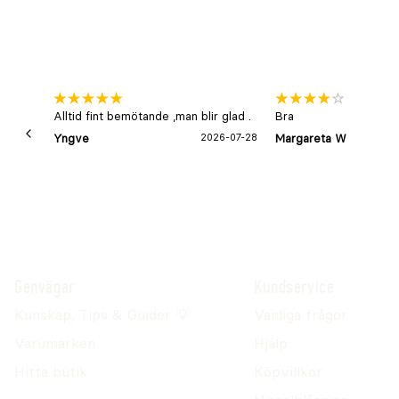
Alltid fint bemötande ,man blir glad .
Bra
Yngve
2026-07-28
Margareta W
Genvägar
Kundservice
Kunskap, Tips & Guider 💡
Vanliga frågor
Varumärken
Hjälp
Hitta butik
Köpvillkor