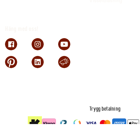
Visselblåsning
Häng med oss!
Trygg betalning