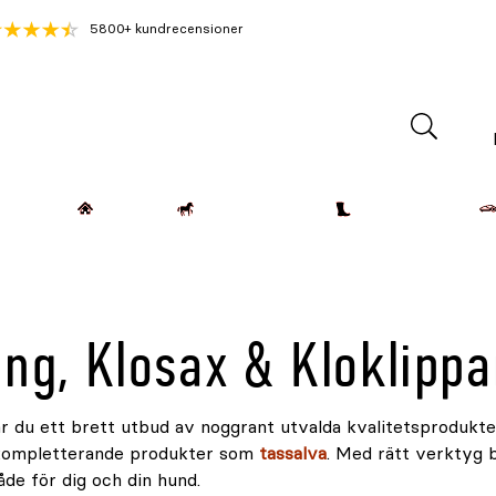
5800+ kundrecensioner
Lantdjur
Hemmet
Häst & Ryttare
Kläder & Skor
ång, Klosax & Kloklippa
ar du ett brett utbud av noggrant utvalda kvalitetsprodukt
 kompletterande produkter som
tassalva
. Med rätt verktyg b
de för dig och din hund.