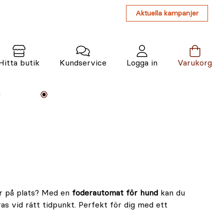
Aktuella kampanjer
Hitta butik
Kundservice
Logga in
Varukorg
Maskiner
Växter
Varumärken
Tjänster
Kunskap
 är på plats? Med en
foderautomat för hund
kan du
as vid rätt tidpunkt. Perfekt för dig med ett