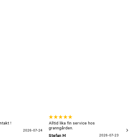
takt !
Alltid lika fin service hos
xx
granngården.
2026-07-24
Hans-B
Stefan M
2026-07-23