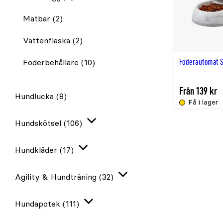
Matbar
(2)
Vattenflaska
(2)
Foderautomat S
Foderbehållare
(10)
Från 139 kr
Hundlucka
(8)
Få i lager
Hundskötsel
(106)
Expandera
Hundkläder
(17)
Expandera
Agility & Hundträning
(32)
Expandera
Hundapotek
(111)
Expandera