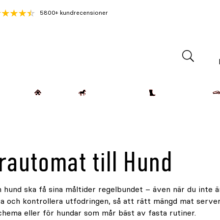
5800+ kundrecensioner
Lantdjur
Hemmet
Häst & Ryttare
Kläder & Skor
rautomat till Hund
in hund ska få sina måltider regelbundet – även när du inte
a och kontrollera utfodringen, så att rätt mängd mat server
chema eller för hundar som mår bäst av fasta rutiner.