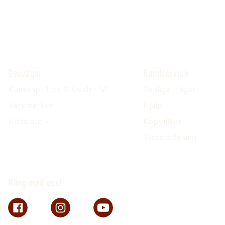
Genvägar
Kundservice
Kunskap, Tips & Guider 💡
Vanliga frågor
Varumärken
Hjälp
Hitta butik
Köpvillkor
Visselblåsning
Häng med oss!