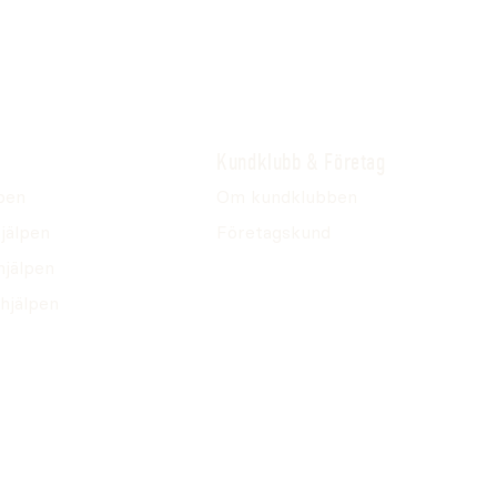
Kundklubb & Företag
pen
Om kundklubben
jälpen
Företagskund
hjälpen
hjälpen