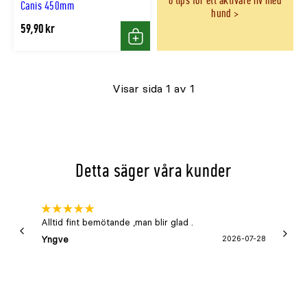
6 tips för ett aktivare liv med
Canis 450mm
hund
59,90 kr
Köp
Visar sida 1 av 1
Detta säger våra kunder
Alltid fint bemötande ,man blir glad .
Bra
Yngve
2026-07-28
Marga