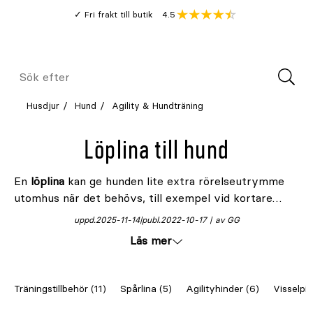
Gå
Genomsnitt
4.5
Fri frakt till butik
kund
till
Öppna
V
recension
huvudinnehållet
Meny
Sök
efter
Husdjur
Hund
Agility & Hundträning
Löplina till hund
En
löplina
kan ge hunden lite extra rörelseutrymme
utomhus när det behövs, till exempel vid kortare
stunder i trädgården eller vid sommarstugan. Det är
uppd.
2025-11-14
publ.
2022-10-17
av GG
dock viktigt att alltid använda den på ett ansvarsfullt
Läs mer
sätt och ha uppsikt över hunden. Hos Granngården
finns pålitliga löplinor och
tjuderkrokar
i slitstarka
material
Träningstillbehör (11)
Spårlina (5)
Agilityhinder (6)
Visselpip