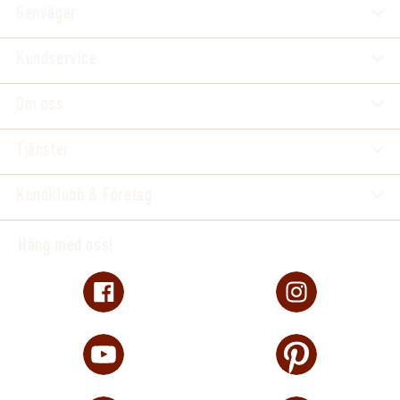
Genvägar
Kundservice
Om oss
Tjänster
Kundklubb & Företag
Häng med oss!