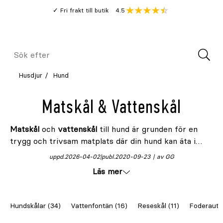
Gå
Genomsnitt
4.5
Fri frakt till butik
kund
till
Öppna
V
recension
huvudinnehållet
Meny
Sök
efter
Husdjur
Hund
Matskål & Vattenskål
Matskål
och
vattenskål
till hund är grunden för en
trygg och trivsam matplats där din hund kan äta i
lugn och ro. Här får den i sig både näring och vätska –
uppd.
2026-04-02
publ.
2020-09-23
av GG
något som är avgörande för hälsa och välmående.
Läs mer
Eftersom skålarna används flera gånger om dagen är
det viktigt att både matskål och vattenskål är
anpassade efter hundens storlek, matvanor och
Hundskålar (34)
Vattenfontän (16)
Reseskål (11)
Foderauto
fodertyp.