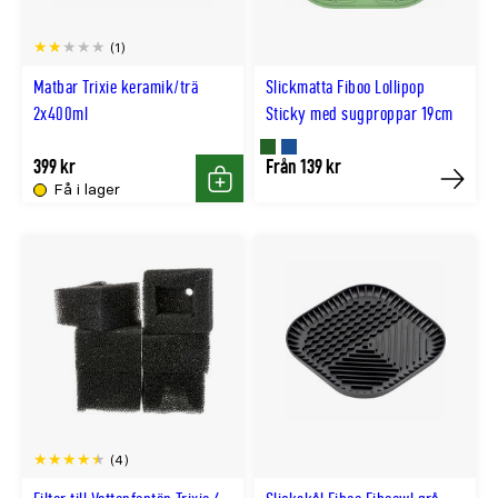
(1)
Matbar Trixie keramik/trä
Slickmatta Fiboo Lollipop
2x400ml
Sticky med sugproppar 19cm
Finns
Finns
399 kr
Från 139 kr
Få i lager
Köp
Köp
i
i
GRÖN
BLÅ
färg
färg
(4)