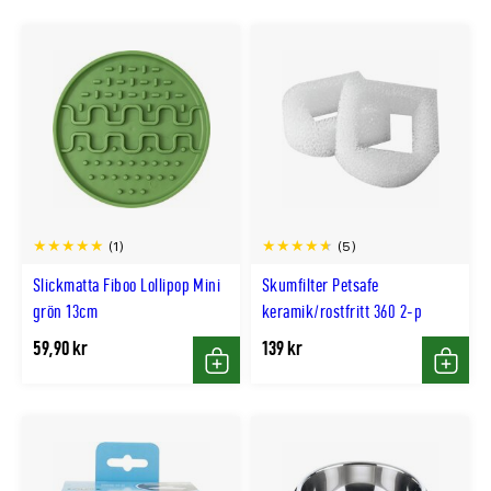
(1)
(5)
Slickmatta Fiboo Lollipop Mini
Skumfilter Petsafe
grön 13cm
keramik/rostfritt 360 2-p
59,90 kr
139 kr
Köp
Köp