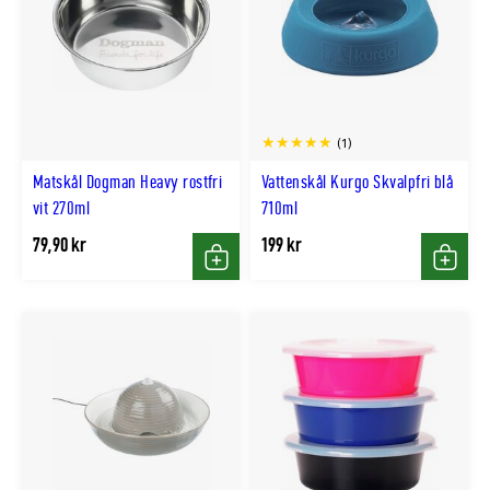
(1)
Matskål Dogman Heavy rostfri
Vattenskål Kurgo Skvalpfri blå
vit 270ml
710ml
79,90 kr
199 kr
Köp
Köp