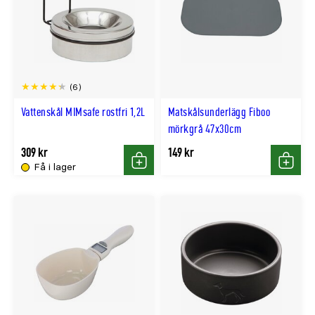
(6)
Vattenskål MIMsafe rostfri 1,2L
Matskålsunderlägg Fiboo
mörkgrå 47x30cm
309 kr
149 kr
Få i lager
Köp
Köp