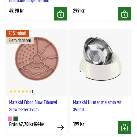
Blandade färger 500ml
49,90 kr
299 kr
Köp
Köp
70% rabatt
Sista chansen
(1)
Matskål Fiboo Slow Fiboowl
Matskål Hunter melamin vit
Slowfeeder 19cm
350ml
Finns
Finns
Från 47,70 kr
199 kr
Tidligere
159 kr
lägsta
Köp
Köp
i
i
pris