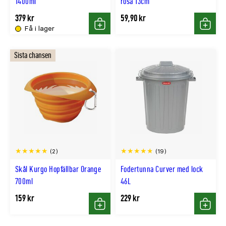
1400ml
rosa 13cm
379 kr
59,90 kr
Få i lager
Köp
Köp
Sista chansen
(2)
(19)
Skål Kurgo Hopfällbar Orange
Fodertunna Curver med lock
700ml
46L
159 kr
229 kr
Köp
Köp