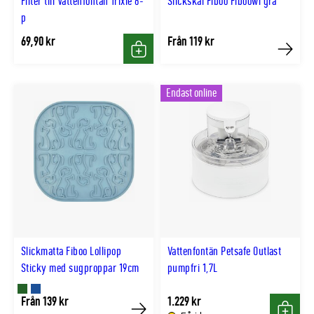
Filter till Vattenfontän Trixie 6-
Slickskål Fiboo Fiboowl grå
p
69,90 kr
Från 119 kr
Köp
Köp
Endast online
Slickmatta Fiboo Lollipop
Vattenfontän Petsafe Outlast
Sticky med sugproppar 19cm
pumpfri 1,7L
Finns
Finns
Från 139 kr
1.229 kr