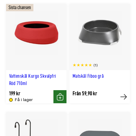
Sista chansen
(1)
Vattenskål Kurgo Skvalpfri
Matskål Fiboo grå
Röd 710ml
199 kr
Från 59,90 kr
Få i lager
Köp
Köp