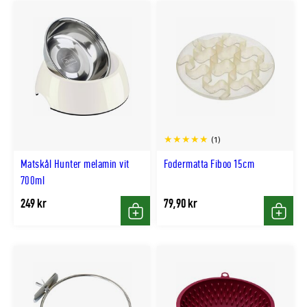
(1)
Matskål Hunter melamin vit
Fodermatta Fiboo 15cm
700ml
249 kr
79,90 kr
Köp
Köp