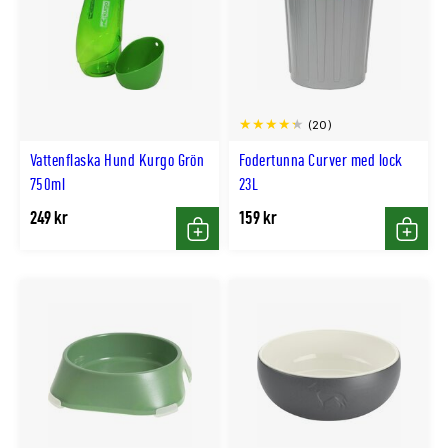
(20)
Vattenflaska Hund Kurgo Grön
Fodertunna Curver med lock
750ml
23L
249 kr
159 kr
Köp
Köp