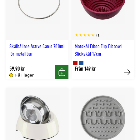
(1)
Skålhållare Active Canis 700ml
Matskål Fiboo Flip Fiboowl
för metallbur
Slickskål 17cm
Finns
Finns
59,90 kr
Från 149 kr
Få i lager
Köp
Köp
i
i
VINRÖD
MARIN
färg
färg