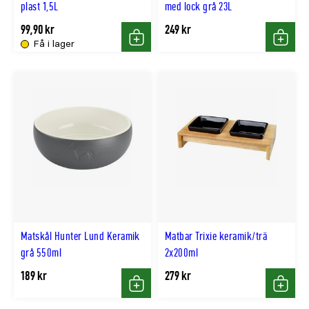
plast 1,5L
med lock grå 23L
99,90 kr
249 kr
Få i lager
Köp
Köp
Matskål Hunter Lund Keramik
Matbar Trixie keramik/trä
grå 550ml
2x200ml
189 kr
279 kr
Köp
Köp