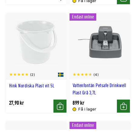
Få i lager
Köp
Köp
i
i
GRÖN
BLÅ
Endast online
färg
färg
(4)
(2)
Vattenfontän Petsafe Drinkwell
Hink Nordiska Plast vit 5L
Plast Grå 3,7L
27,90 kr
899 kr
Få i lager
Köp
Köp
Endast online