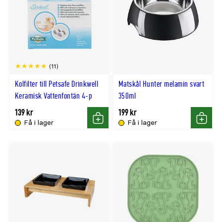
(11)
Kolfilter till Petsafe Drinkwell
Matskål Hunter melamin svart
Keramisk Vattenfontän 4-p
350ml
139 kr
199 kr
Få i lager
Få i lager
Köp
Köp