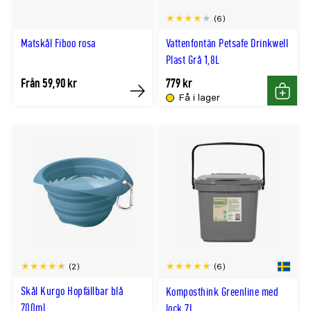
(6)
Matskål Fiboo rosa
Vattenfontän Petsafe Drinkwell
Plast Grå 1,8L
Från 59,90 kr
779 kr
Få i lager
Köp
Köp
(2)
(6)
Skål Kurgo Hopfällbar blå
Komposthink Greenline med
700ml
lock 7L