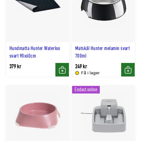
Hundmatta Hunter Waterloo
Matskål Hunter melamin svart
svart 90x60cm
700ml
379 kr
249 kr
Få i lager
Köp
Köp
Endast online