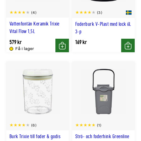
(4)
(3)
Vattenfontän Keramik Trixie
Foderburk V-Plast med lock 6L
Vital Flow 1,5L
3-p
579 kr
169 kr
Få i lager
Köp
Köp
(6)
(1)
Burk Trixie till foder & godis
Strö- och foderhink Greenline