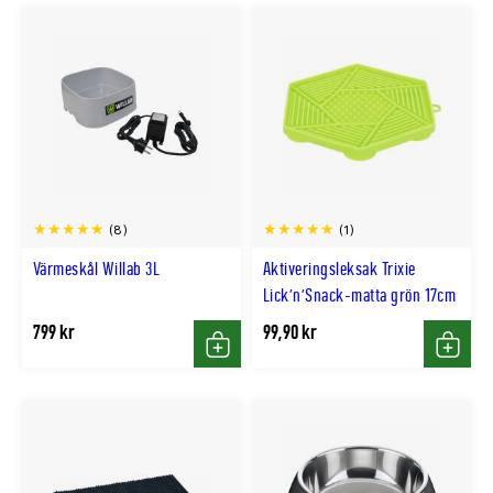
(8)
(1)
Värmeskål Willab 3L
Aktiveringsleksak Trixie
Lick'n'Snack-matta grön 17cm
799 kr
99,90 kr
Köp
Köp