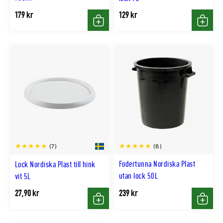
179 kr
129 kr
Köp
Köp
(8)
(7)
Fodertunna Nordiska Plast
Lock Nordiska Plast till hink
utan lock 50L
vit 5L
27,90 kr
239 kr
Köp
Köp