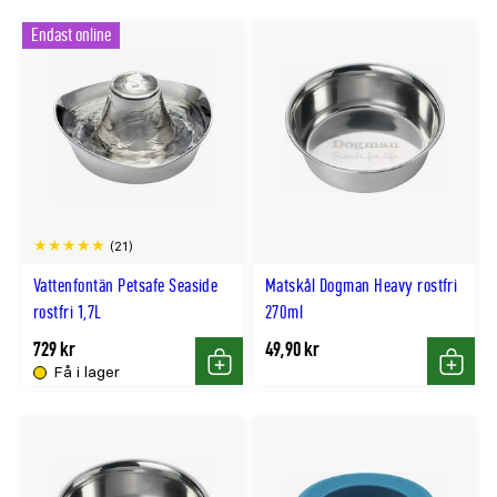
ROSA
MGRÖN
Endast online
färg
färg
(21)
Vattenfontän Petsafe Seaside
Matskål Dogman Heavy rostfri
rostfri 1,7L
270ml
729 kr
49,90 kr
Få i lager
Köp
Köp