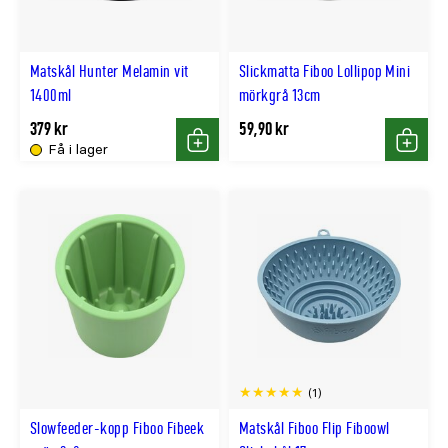
Matskål Hunter Melamin vit
Slickmatta Fiboo Lollipop Mini
1400ml
mörkgrå 13cm
379 kr
59,90 kr
Få i lager
Köp
Köp
(1)
Slowfeeder-kopp Fiboo Fibeek
Matskål Fiboo Flip Fiboowl