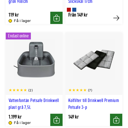
grön 9x8cm
Slickskål 17cm
Finns
Finns
119 kr
Från 149 kr
Få i lager
Köp
Köp
i
i
VINRÖD
MARIN
Endast online
färg
färg
(2)
(7)
Vattenfontän Petsafe Drinkwell
Kolfilter till Drinkwell Premium
plast grå 7,5L
Petsafe 3-p
1.199 kr
149 kr
Få i lager
Köp
Köp