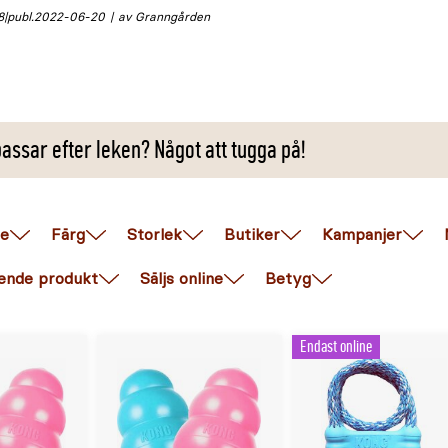
8
publ.
2022-06-20
av Granngården
ssar efter leken? Något att tugga på!
e
Färg
Storlek
Butiker
Kampanjer
ende produkt
Säljs online
Betyg
Endast online