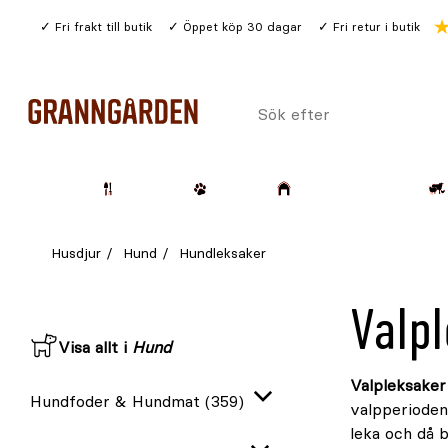
Gå
Fri frakt till butik
Öppet köp 30 dagar
Fri retur i butik
till
huvudinnehållet
Sök
efter
Trädgård
Husdjur
Lantbruk & Skog
Husdjur
Hund
Hundleksaker
Valp
Visa allt i
Hund
Valpleksake
Hundfoder & Hundmat
(359)
valpperioden
Expandera
leka och då 