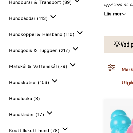
Hundburar & Transport
(89)
Expandera
uppd.
2026-03-0
Läs mer
Hundbäddar
(113)
Expandera
Hundkoppel & Halsband
(110)
Expandera
💡Vad pa
Hundgodis & Tuggben
(217)
Expandera
Matskål & Vattenskål
(79)
Expandera
Märk
Hundskötsel
(106)
Utgå
Expandera
Hundlucka
(8)
Hundkläder
(17)
Expandera
Kosttillskott hund
(78)