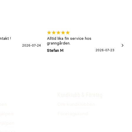
takt !
Alltid lika fin service hos
xx
granngården.
2026-07-24
Hans-B
Stefan M
2026-07-23
Kundklubb & Företag
pen
Om kundklubben
jälpen
Företagskund
hjälpen