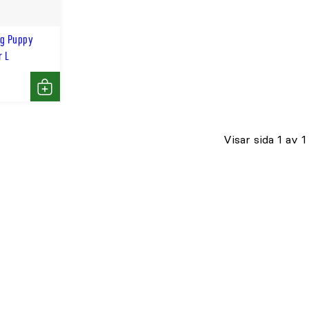
ng Puppy
r L
Köp
Visar sida 1 av 1