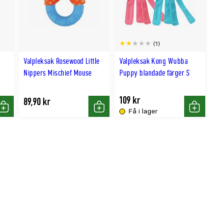
(1)
Valpleksak Rosewood Little
Valpleksak Kong Wubba
Nippers Mischief Mouse
Puppy blandade färger S
109 kr
89,90 kr
Få i lager
Köp
Köp
Köp