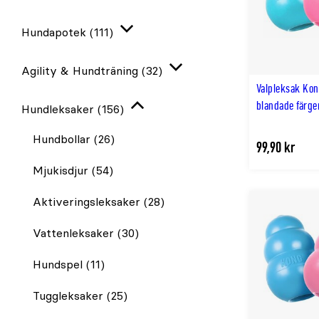
Expandera
Hundapotek
(111)
Expandera
Agility & Hundträning
(32)
Expandera
Valpleksak Ko
blandade färge
Hundleksaker
(156)
Stäng
igen
Hundbollar
(26)
99,90 kr
Mjukisdjur
(54)
Aktiveringsleksaker
(28)
Vattenleksaker
(30)
Hundspel
(11)
Tuggleksaker
(25)