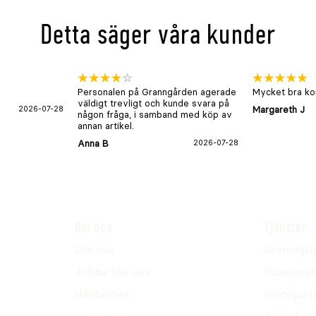
Detta säger våra kunder
Personalen på Granngården agerade
Mycket bra kon
väldigt trevligt och kunde svara på
2026-07-28
Margareth J
någon fråga, i samband med köp av
annan artikel.
Anna B
2026-07-28
Om oss
Tjänster
Om oss
Grannhjäl
Jobba hos oss
Husdjursh
Hållbarhet
Lantdjurs