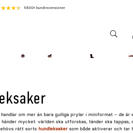
5800+ kundrecensioner
Lantdjur
Hemmet
Häst & Ryttare
Kläder & Skor
leksaker
r
handlar om mer än bara gulliga prylar i miniformat – de är en
 händer mycket: världen ska utforskas, tänder ska tappas, o
behövs rätt sorts
hundleksaker
som både aktiverar och tar h