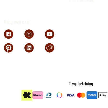
Visselblåsning
Häng med oss!
Trygg betalning