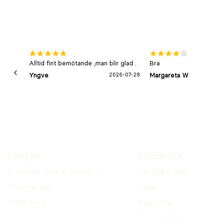
Alltid fint bemötande ,man blir glad .
Bra
Yngve
2026-07-28
Margareta W
Genvägar
Kundservice
Kunskap, Tips & Guider 💡
Vanliga frågor
Varumärken
Hjälp
Hitta butik
Köpvillkor