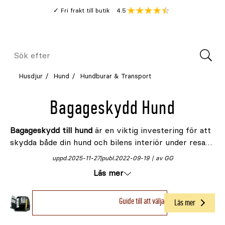
Gå
Genomsnitt
4.5
Fri frakt till butik
kund
till
Öppna
V
recension
huvudinnehållet
Meny
Sök
efter
Husdjur
Hund
Hundburar & Transport
Bagageskydd Hund
Bagageskydd till hund
är en viktig investering för att
skydda både din hund och bilens interiör under resan.
Det hjälper till att hålla bilens bagageutrymme rent
uppd.
2025-11-27
publ.
2022-09-19
av GG
och ordnat, samtidigt som det säkerställer att din
Läs mer
hund är trygg och att ditt bagage inte rör sig fritt.
Med ett bagageskydd (eller bagagerumsskydd) kan
Guide till att välja rätt bilbur
du resa utan oro för skador eller oreda i bilen.
Läs mer