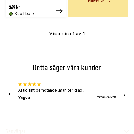
behöver veta
349 kr
Köp i butik
Tillfälligt
slut
Visar sida 1 av 1
online
Detta säger våra kunder
Alltid fint bemötande ,man blir glad .
Bra
Yngve
2026-07-28
Marga
Genvägar