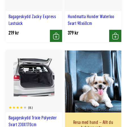
Bagageskydd Zacky Express
Hundmatta Hunder Waterloo
Lastsäck
Svart 90x60cm
219 kr
379 kr
Köp
Köp
(8)
Kunskap
Guide
Bagageskydd Trixie Polyester
Resa med hund – Allt du
Svart 230X170cm