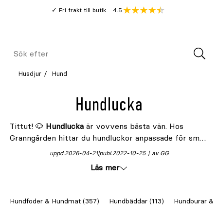
Gå
Genomsnitt
4.5
Fri frakt till butik
kund
till
Öppna
V
recension
huvudinnehållet
Meny
Sök
efter
Husdjur
Hund
Hundlucka
Tittut! 🐶
Hundlucka
är vovvens bästa vän. Hos
Granngården hittar du hundluckor anpassade för små
och stora hundar. Säg hej till lucka med
uppd.
2026-04-21
publ.
2022-10-25
av GG
stängningspanel, metallram eller väderklaff. Och
Läs mer
isolerad hundlucka. Välj dessutom låsningsmetod efter
behov. De är enkla att montera och passar de flesta
dörrar. Bästa hundluckan väntar på dig och din
Hundfoder & Hundmat (357)
Hundbäddar (113)
Hundburar & T
pälskling, alltså. Hunddörr öppen – välkommen in!