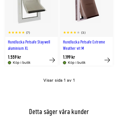
(7)
(3)
Hundlucka Petsafe Staywell
Hundlucka Petsafe Extreme
aluminium XL
Weather vit M
1.559 kr
1.199 kr
Köp i butik
Köp i butik
Tillfälligt
Tillfällig
slut
slut
Visar sida 1 av 1
online
online
Detta säger våra kunder