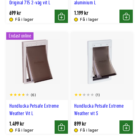
Original 715 2-väg vit L
aluminium L
699 kr
1.199 kr
Få i lager
Få i lager
Köp
Köp
Endast online
(6)
(1)
Hundlucka Petsafe Extreme
Hundlucka Petsafe Extreme
Weather Vit L
Weather vit S
1.499 kr
899 kr
Få i lager
Få i lager
Köp
Köp