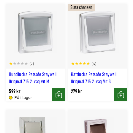
Sista chansen
(2)
(3)
Hundlucka Petsafe Staywell
Kattlucka Petsafe Staywell
Original 715 2-väg vit M
Original 715 2-väg Vit S
599 kr
279 kr
Få i lager
Köp
Köp