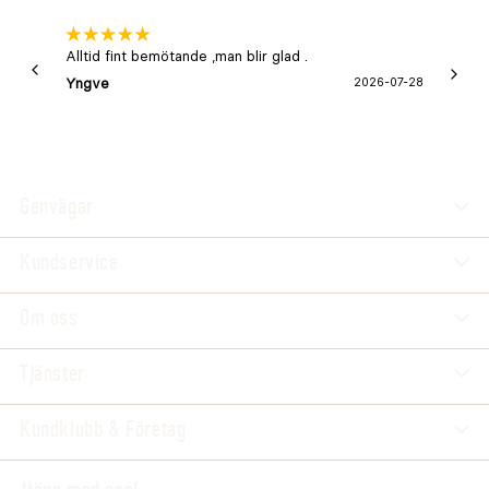
Alltid fint bemötande ,man blir glad .
Bra
Yngve
2026-07-28
Marga
Genvägar
Kundservice
Om oss
Tjänster
Kundklubb & Företag