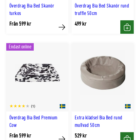
Överdrag Bia Bed Skanör
Överdrag Bia Bed Skanör rund
turkos
truffle 50cm
Från 599 kr
499 kr
Köp
Köp
Endast online
(1)
Överdrag Bia Bed Premium
Extra klädsel Bia Bed rund
Cow
mullvad 50cm
Från 599 kr
529 kr