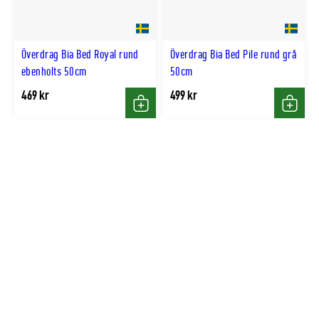
Överdrag Bia Bed Royal rund
Överdrag Bia Bed Pile rund grå
ebenholts 50cm
50cm
469 kr
499 kr
Köp
Köp
Endast online
Endast online
Överdrag Bia Bed Premium
Överdrag Bia Bed Skanör rund