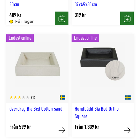
50cm
37x45x30cm
409 kr
319 kr
Få i lager
Köp
Köp
Endast online
Endast online
(1)
Överdrag Bia Bed Cotton sand
Hundbädd Bia Bed Ortho
Square
Från 599 kr
Från 1.339 kr
Köp
Köp