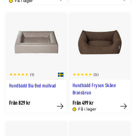
Få i lager
Köp
Köp
(3)
(1)
Hundbädd Fryson Skåne
Hundbädd Bia Bed mullvad
Bronsbrun
Från 829 kr
Från 499 kr
Få i lager
Köp
Köp