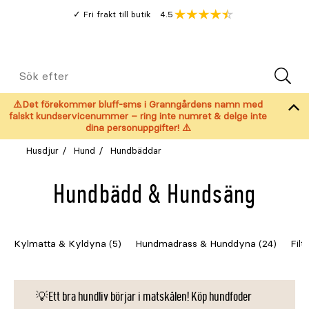
Gå
Genomsnitt
4.5
Fri frakt till butik
kund
till
Öppna
V
recension
huvudinnehållet
Meny
Sök
efter
⚠️Det förekommer bluff-sms i Granngårdens namn med
falskt kundservicenummer – ring inte numret & delge inte
dina personuppgifter! ⚠️
Husdjur
Hund
Hundbäddar
Hundbädd & Hundsäng
Kylmatta & Kyldyna (5)
Hundmadrass & Hunddyna (24)
Filt
💡Ett bra hundliv börjar i matskålen! Köp hundfoder