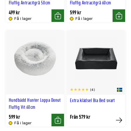
Fluffig Antracitgrå 50cm
Fluffig Antracitgrå 60cm
499 kr
599 kr
Få i lager
Få i lager
Köp
Köp
(4)
Hundbädd Hunter Loppa Donut
Extra klädsel Bia Bed svart
Fluffig Vit 60cm
599 kr
Från 579 kr
Få i lager
Köp
Köp