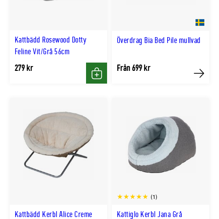
Kattbädd Rosewood Dotty
Överdrag Bia Bed Pile mullvad
Feline Vit/Grå 56cm
279 kr
Från 699 kr
Köp
Köp
(1)
Kattbädd Kerbl Alice Creme
Kattiglo Kerbl Jana Grå