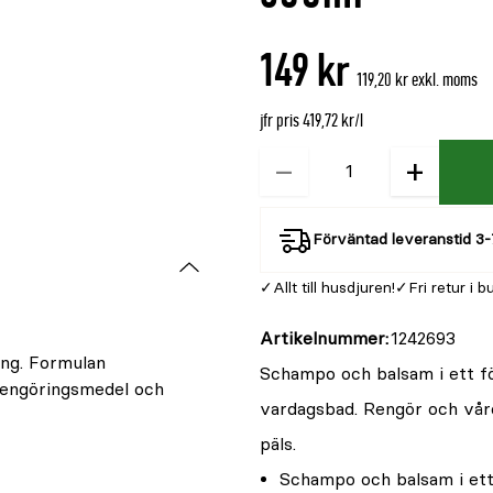
är
{0}
149 kr
av
119,20 kr exkl. moms
5
jfr pris 419,72 kr/l
−
+
Kvantitet
Förväntad leveranstid 3-
Allt till husdjuren!
Fri retur i b
Artikelnummer
1242693
ing. Formulan
Schampo och balsam i ett f
rengöringsmedel och
vardagsbad. Rengör och vår
päls.
Schampo och balsam i ett