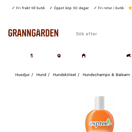
Gå
Fri frakt till butik
Öppet köp 30 dagar
Fri retur i butik
till
huvudinnehållet
Sök
efter
Trädgård
Husdjur
Lantbruk & Skog
Husdjur
Hund
Hundskötsel
Hundschampo & Balsam