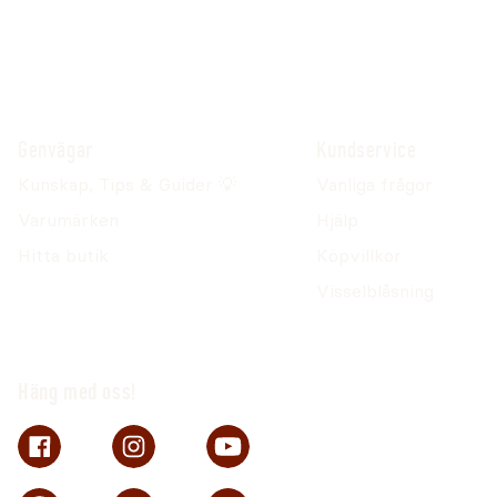
Genvägar
Kundservice
Kunskap, Tips & Guider 💡
Vanliga frågor
Varumärken
Hjälp
Hitta butik
Köpvillkor
Visselblåsning
Häng med oss!