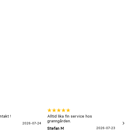
takt !
Alltid lika fin service hos
xx
granngården.
2026-07-24
Hans-B
Stefan M
2026-07-23