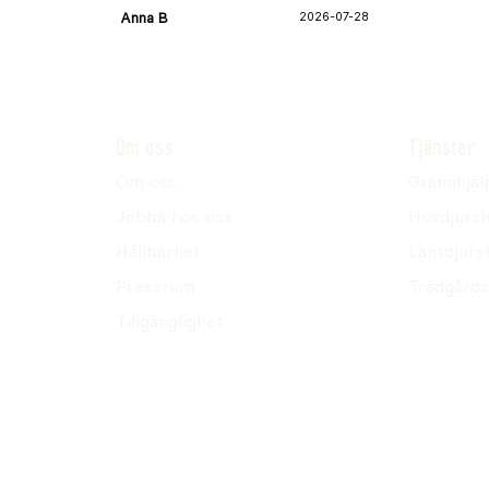
Anna B
2026-07-28
Om oss
Tjänster
Om oss
Grannhjäl
Jobba hos oss
Husdjursh
Hållbarhet
Lantdjurs
Pressrum
Trädgårds
Tillgänglighet