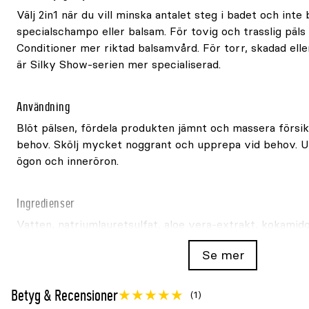
Välj 2in1 när du vill minska antalet steg i badet och int
specialschampo eller balsam. För tovig och trasslig päls
Conditioner mer riktad balsamvård. För torr, skadad elle
är Silky Show-serien mer specialiserad.
Användning
Blöt pälsen, fördela produkten jämnt och massera försikt
behov. Skölj mycket noggrant och upprepa vid behov. 
ögon och inneröron.
Ingredienser
Vatten, natriumlauretsulfat, aloe vera-extrakt, kokami
rapsamid, glykoldistearat och Steareth-4, glycerin, cetr
Se mer
fenoxietanol och etylhexylglycerin, lauryllaktat, parfym
tokoferylacetat, retinylpalmitat, CI19140 och CI17200.
Betyg & Recensioner
(1)