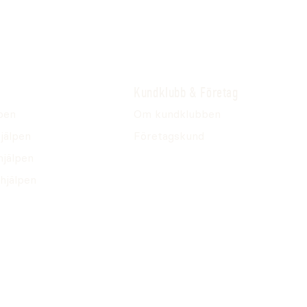
Kundklubb & Företag
pen
Om kundklubben
jälpen
Företagskund
hjälpen
hjälpen