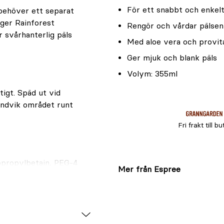
För ett snabbt och enkel
e behöver ett separat
 ger Rainforest
Rengör och vårdar pälsen
r svårhanterlig päls
Med aloe vera och provi
Ger mjuk och blank päls
Volym: 355ml
igt. Späd ut vid
Undvik området runt
Fri frakt till bu
dopropylbetain, PEG-4
Mer från Espree
imoniumklorid,
, panthenol,