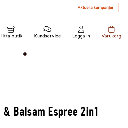
Aktuella kampanjer
Hitta butik
Kundservice
Logga in
Varukorg
Maskiner
Växter
Varumärken
Tjänster
Kunskap
& Balsam Espree 2in1