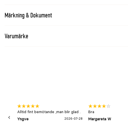
Förpackning
Flaska om 355ml.
Märkning & Dokument
Varumärke
Alltid fint bemötande ,man blir glad .
Bra
Yngve
2026-07-28
Margareta W