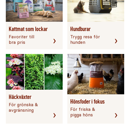
Kattmat som lockar
Hundburar
Favoriter till
Trygg resa för
›
›
bra pris
hunden
Häckväxter
Hönsfoder i fokus
För grönska &
För friska &
avgränsning
›
›
pigga höns