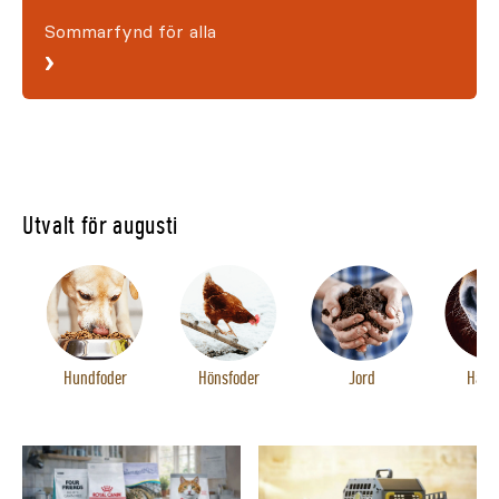
Sommarfynd för alla
›
Utvalt för augusti
Hundfoder
Hönsfoder
Jord
Hästf