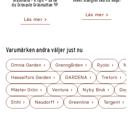
Gräsmatta - 8 tips – så får
Vilket stängsel ska du välja?
du Grönaste Gräsmattan 💚
Varumärken andra väljer just nu
Omnia Garden
Granngården
Ryobi
Nel
Hasselfors Garden
GARDENA
Tretorn
Mäster Grön
Ventura
Nyby Bruk
Dogm
Stihl
Neudorff
Greenline
Tergent