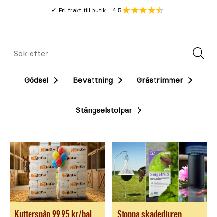
Gå
Genomsnitt
4.5
Fri frakt till butik
kund
till
Öppna
V
recension
huvudinnehållet
Meny
Sök
efter
Gödsel
Bevattning
Grästrimmer
Stängselstolpar
Kutterspån 99,95 kr/bal
Stoppa skadedjuren