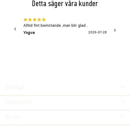
Detta säger våra kunder
Alltid fint bemötande ,man blir glad .
Bra
Yngve
2026-07-28
Margaret
Genvägar
Kundservice
Om oss