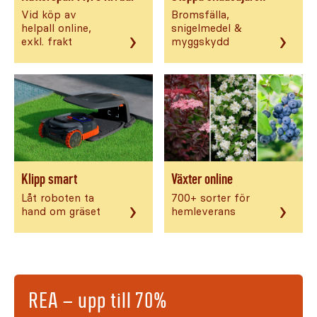
Vid köp av
Bromsfälla,
helpall online,
snigelmedel &
›
›
exkl. frakt
myggskydd
Klipp smart
Växter online
Låt roboten ta
700+ sorter för
›
›
hand om gräset
hemleverans
REA – upp till 70%