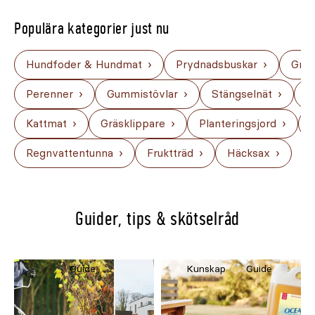
Populära kategorier just nu
Hundfoder & Hundmat
Prydnadsbuskar
Gräs
Perenner
Gummistövlar
Stängselnät
H
Kattmat
Gräsklippare
Planteringsjord
Regnvattentunna
Fruktträd
Häcksax
Guider, tips & skötselråd
Guide
Kunskap
Guide