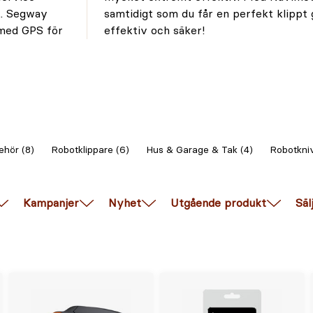
.. Segway
y - enkel,
 med GPS för
effektiv och säker!
ehör (8)
Robotklippare (6)
Hus & Garage & Tak (4)
Robotkniv
Kampanjer
Nyhet
Utgående produkt
Säl