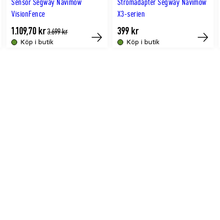
Sensor Segway Navimow
Strömadapter Segway Navimow
VisionFence
X3-serien
1.109,70 kr
399 kr
Tidligere
3.699 kr
lägsta
Köp i butik
Köp i butik
fälligt
Tillfälligt
Tillfäll
pris
t
slut
slut
ine
online
online