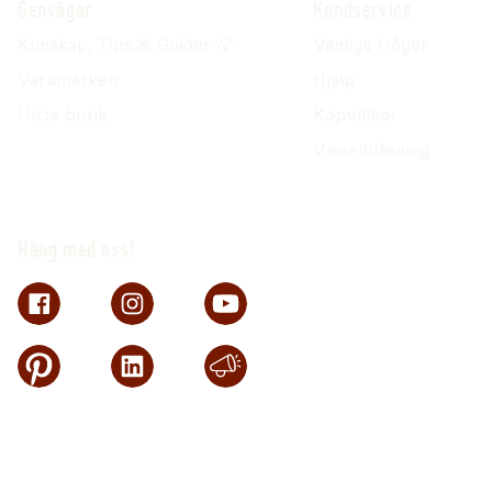
Genvägar
Kundservice
Kunskap, Tips & Guider 💡
Vanliga frågor
Varumärken
Hjälp
Hitta butik
Köpvillkor
Visselblåsning
Häng med oss!