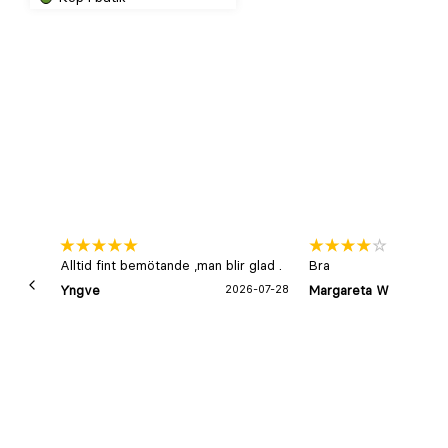
Tillfälligt
slut
online
Alltid fint bemötande ,man blir glad .
Bra
Yngve
2026-07-28
Margareta W