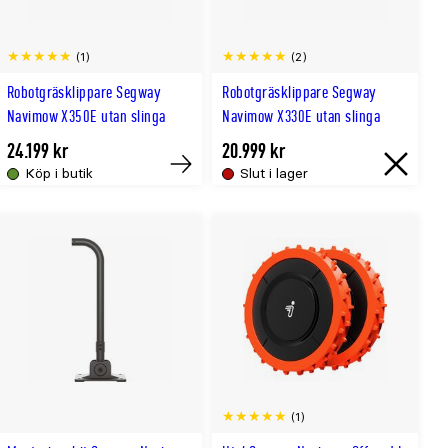
(1)
(2)
Robotgräsklippare Segway
Robotgräsklippare Segway
Navimow X350E utan slinga
Navimow X330E utan slinga
24.199 kr
20.999 kr
Köp i butik
Slut i lager
Tillfälligt
Slut
slut
i
online
lager
(1)