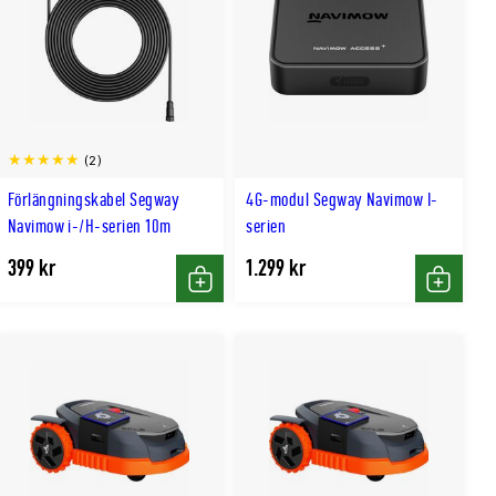
(2)
Förlängningskabel Segway
4G-modul Segway Navimow I-
Navimow i-/H-serien 10m
serien
399 kr
1.299 kr
Köp
Köp