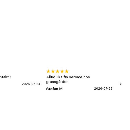
takt !
Alltid lika fin service hos
xx
granngården.
2026-07-24
Hans-B
Stefan M
2026-07-23