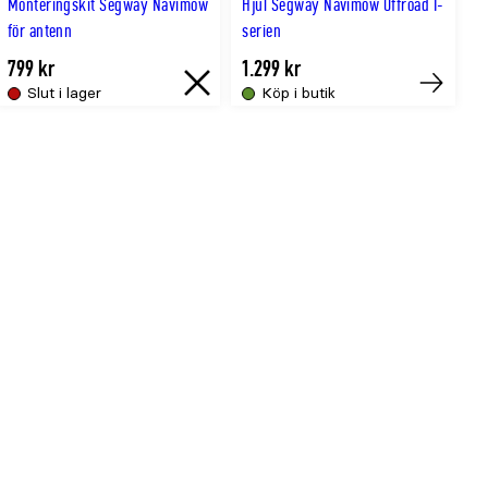
Monteringskit Segway Navimow
Hjul Segway Navimow Offroad I-
för antenn
serien
799 kr
1.299 kr
Slut i lager
Köp i butik
igt
Slut
Tillfälligt
i
slut
lager
online