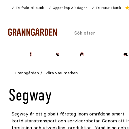
Gå
Fri frakt till butik
Öppet köp 30 dagar
Fri retur i butik
till
huvudinnehållet
Sök
efter
Trädgård
Husdjur
Lantbruk & Skog
Granngården
Våra varumärken
Segway
Segway är ett globalt företag inom områdena smart
extremt noggrann klippning. Den klipper med struktur och
kortdistanstransport och servicerobotar. Genom att i
precision istället för att röra sig slumpmässigt, vilke
forskning och utveckling, produktion, försäljning och 
mycket extremt effektiv. Med Navimow sparar du tid och