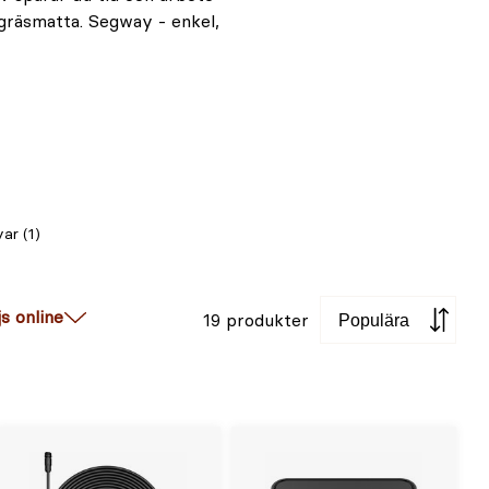
ar (1)
Sortera
js online
19 produkter