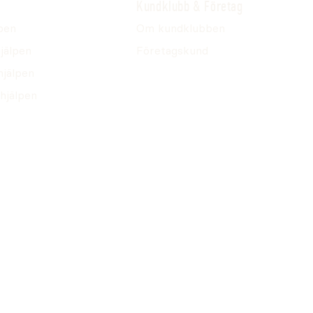
Kundklubb & Företag
pen
Om kundklubben
jälpen
Företagskund
hjälpen
hjälpen