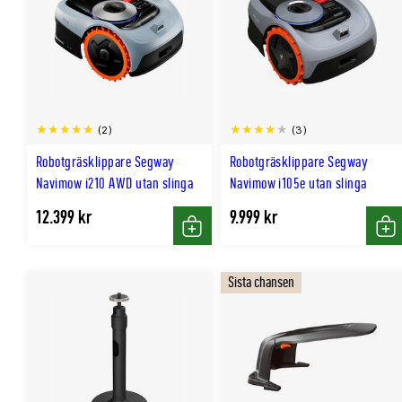
(2)
(3)
Robotgräsklippare Segway
Robotgräsklippare Segway
Navimow i210 AWD utan slinga
Navimow i105e utan slinga
12.399 kr
9.999 kr
Köp
Kö
Sista chansen