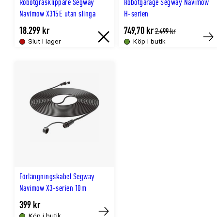
Robotgräsklippare Segway
Robotgarage Segway Navimow
Navimow X315E utan slinga
H-serien
18.299 kr
749,70 kr
Tidligere
2.499 kr
lägsta
Slut i lager
Köp i butik
Slut
Till
pris
i
slu
lager
onl
Förlängningskabel Segway
Navimow X3-serien 10m
399 kr
Köp i butik