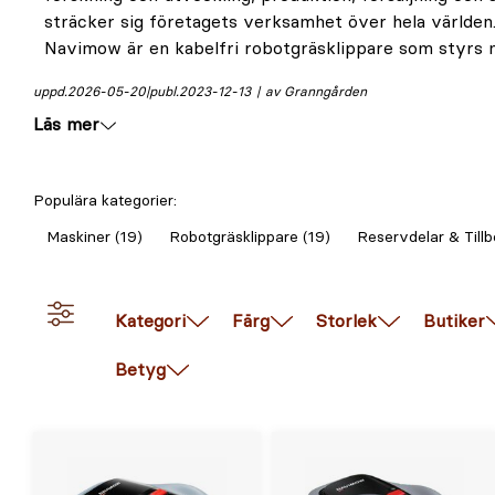
sträcker sig företagets verksamhet över hela världen
samtidigt som du får en perfekt klippt gräsmatta. Segwa
Navimow är en kabelfri robotgräsklippare som styrs
uppd.
2026-05-20
publ.
2023-12-13
av Granngården
Läs mer
Populära kategorier:
Maskiner (19)
Robotgräsklippare (19)
Reservdelar & Tillb
Kategori
Färg
Storlek
Butiker
Betyg