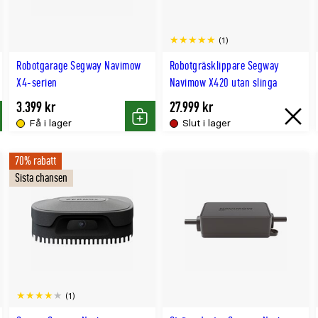
(1)
Robotgarage Segway Navimow
Robotgräsklippare Segway
X4-serien
Navimow X420 utan slinga
3.399 kr
27.999 kr
Få i lager
Slut i lager
p
Köp
Slut
i
70% rabatt
lager
Sista chansen
(1)