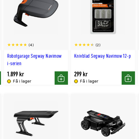
(4)
(2)
Robotgarage Segway Navimow
Knivblad Segway Navimow 12-p
i-serien
1.899 kr
299 kr
Få i lager
Få i lager
p
Köp
Köp