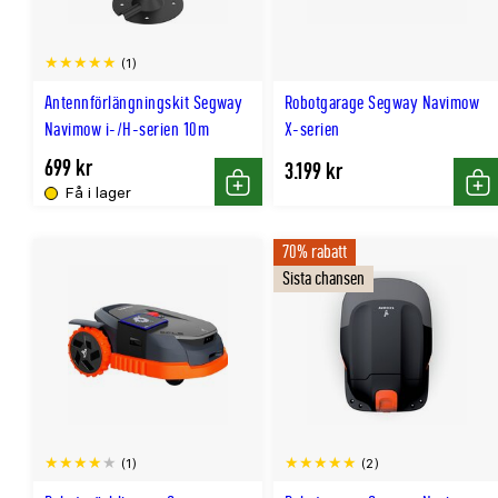
(1)
Antennförlängningskit Segway
Robotgarage Segway Navimow
Navimow i-/H-serien 10m
X-serien
699 kr
3.199 kr
Få i lager
Köp
Kö
70% rabatt
Sista chansen
(1)
(2)