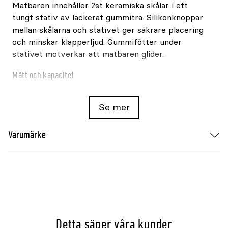
Matbaren innehåller 2st keramiska skålar i ett
tungt stativ av lackerat gummiträ. Silikonknoppar
mellan skålarna och stativet ger säkrare placering
och minskar klapperljud. Gummifötter under
stativet motverkar att matbaren glider.
Mått och kapacitet
Volym: 2x200ml
Se mer
Skålarnas mått: 10cm x 10cm
Stativets mått: 28cm x 5cm x 15cm
Varumärke
Större storlek
Behöver djuret större skålar, välj
Matbar Trixie
Keramik/Trä 2x400ml
.
Detta säger våra kunder