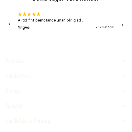
Alltid fint bemötande ,man blir glad .
Bra
Yngve
2026-07-28
Marga
Genvägar
Kundservice
Om oss
Tjänster
Kundklubb & Företag