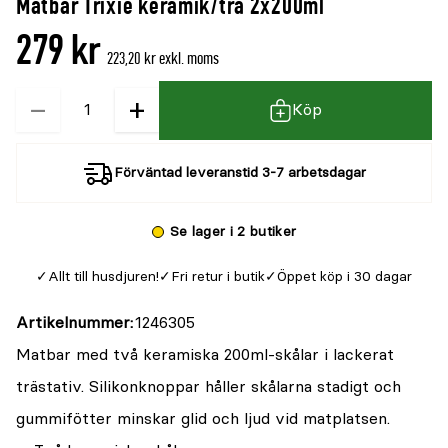
Matbar Trixie keramik/trä 2x200ml
279 kr
223,20 kr exkl. moms
−
+
Kvantitet
Köp
Förväntad leveranstid 3-7 arbetsdagar
Se lager i 2 butiker
Allt till husdjuren!
Fri retur i butik
Öppet köp i 30 dagar
Artikelnummer
1246305
Matbar med två keramiska 200ml-skålar i lackerat
trästativ. Silikonknoppar håller skålarna stadigt och
gummifötter minskar glid och ljud vid matplatsen.