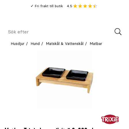
Gå
Genomsnitt
4.5
Fri frakt till butik
kund
till
Öppna
V
recension
huvudinnehållet
Meny
Sök
efter
Husdjur
Hund
Matskål & Vattenskål
Matbar