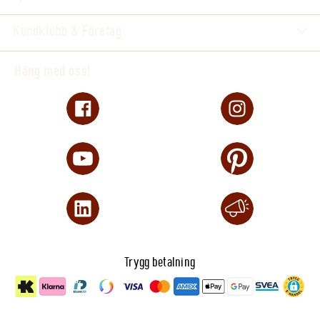
Kundklubb & Företag
Häng med oss!
Trygg betalning