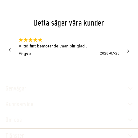
Detta säger våra kunder
Alltid fint bemötande ,man blir glad .
Bra
Yngve
2026-07-28
Marga
Genvägar
Kundservice
Om oss
Tjänster