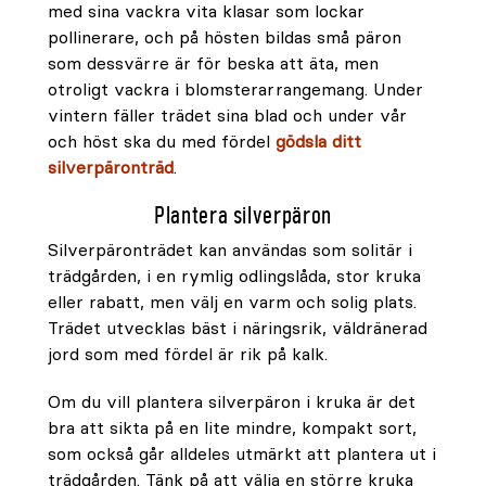
med sina vackra vita klasar som lockar
pollinerare, och på hösten bildas små päron
som dessvärre är för beska att äta, men
otroligt vackra i blomsterarrangemang. Under
vintern fäller trädet sina blad och under vår
och höst ska du med fördel
gödsla ditt
silverpäronträd
.
Plantera silverpäron
Silverpäronträdet kan användas som solitär i
trädgården, i en rymlig odlingslåda, stor kruka
eller rabatt, men välj en varm och solig plats.
Trädet utvecklas bäst i näringsrik, väldränerad
jord som med fördel är rik på kalk.
Om du vill plantera silverpäron i kruka är det
bra att sikta på en lite mindre, kompakt sort,
som också går alldeles utmärkt att plantera ut i
trädgården. Tänk på att välja en större kruka