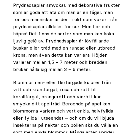
Prydnadsaplar smyckas med dekorativa frukter
som är goda att äta om man är en fågel, men
för oss människor är den frukt som växer från
prydnadsaplar alldeles för sur. Men hör och
häpna! Det finns de sorter som man kan koka
ljuvlig gelé av. Prydnadsaplar är lövfällande
buskar eller träd med en rundad eller utbredd
krona, men även detta kan variera. Höjden
varierar mellan 1,5 – 7 meter och bredden
brukar hålla sig mellan 3 – 6 meter.
Blommor i en- eller flerfärgade kulörer från
vitt och krämfärgat, rosa och rött till
korallfärgat, orangerött och vinrött kan
smycka ditt apelträd. Beroende på apel kan
blommorna variera och vart enkla, halvfyllda
eller fyllda i utseendet – och om du vill bjuda
insekterna på nektar och pollen ska du välja en
sort med enkla blommor. Många arter sprider