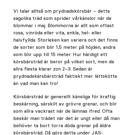
Vi talar alltså om prydnadskörsbär – detta
sagolika träd som sprider vårkänslor när de
blommar i maj. Blommorna är allt som oftast
rosa, vinröda eller vita, enkla, hel- eller
halvfyllda. Storleken kan variera och det finns
de sorter som blir 1,5 meter på höjden, andra
som blir upp till 15 meter. Hur härdigt ett
körsbärsträd är beror på vilket sort, men de
allra flesta klarar zon 2–3. Sedan är
prydnadskärsbärsträd faktiskt mer lättskötta
än vad man kan tro!
Körsbärsträd är generellt känsliga för kraftig
beskärning, särskilt av grövre grenar, och blir
som allra vackrast när de lämnas ifred. Ofta
beskär man trädet när det är ungt eller då man
behöver ta bort torra döda grenar på äldre
körsbärsträd. Då görs detta under JAS-