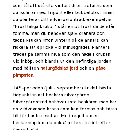
som tål att stå ute vintertid: en trätunna som
du isolerar med frigolit eller bubbelplast innan
du planterar ditt silverpäronträd, exempelvis.
”Frosttåliga krukor” står emot frost då de står
tomma, men du behöver själv dränera och
täcka krukan inför vintern då de annars kan
riskera att spricka vid minusgrader. Plantera
trädet på samma nivå som den hade i krukan
vid inköp, och blanda ut den befintliga jorden
med hälften
naturgödslad jord
och en
påse
pimpsten
.
JAS-perioden (juli - september) är det bästa
tidpunkten att beskära silverpäron.
Silverpäronträd behöver inte beskäras men har
en vildväxande krona som kan formas och tätas
till för bästa resultat. Med regelbunden
beskärning kan du också justera trädet efter
önskad höjd.