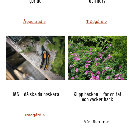
gör du
och hur?
Äppelträd
Trädgård
Tips
Guide
Köpguide
JAS – då ska du beskära
Klipp häcken – för en tät
och vacker häck
Trädgård
Vår
Sommar