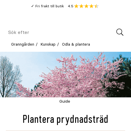
Gå
Genomsnitt
4.5
Fri frakt till butik
kund
till
Öppna
V
recension
huvudinnehållet
Meny
Sök
efter
Granngården
Kunskap
Odla & plantera
Guide
Plantera prydnadsträd