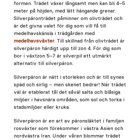
formen. Trädet växer långsamt men kan bli 4–5
meter på höjden, med lätt hängande grenar.
Silverpäronträdet påminner om olivträdet och
är det givna valet för dig som vill få till
medelhavskänsla i trädgården med
medelhavsväxter
. Till skillnad från olivträdet är
silverpäron härdigt upp till zon 4. För dig som
bor i växtzon 5–7 är silverpil ett utmärkt
alternativ till silverpäron.
Silverpäron är nätt i storleken och är till synes
späd och sirlig – men skenet bedrar! När trädet
väl är etablerat tål det såväl salta och blåsiga
miljöer i havsnära områden, som sol och torka i
stadsmiljöer eller kruka.
Silverpäron är en art av päronsläktet i familjen
rosväxter som förekommer i västra Asien och
nordvästra Iran. Under våren blommar trädet