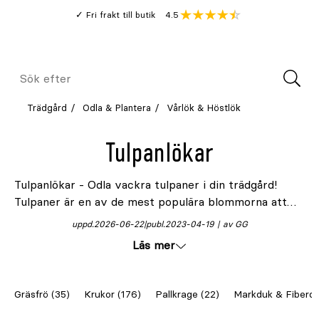
Gå
Genomsnitt
4.5
Fri frakt till butik
kund
till
Öppna
V
recension
huvudinnehållet
Meny
Sök
efter
Trädgård
Odla & Plantera
Vårlök & Höstlök
Tulpanlökar
Tulpanlökar - Odla vackra tulpaner i din trädgård!
Tulpaner är en av de mest populära blommorna att
odla i trädgården. De kommer i en mängd olika färger
uppd.
2026-06-22
publ.
2023-04-19
av GG
och former och är lätta att odla. På Granngården
Läs mer
hittar du ett stort urval av
tulpanlökar
av hög
kvalitet som kommer att ge dig fantastiska resultat.
Gräsfrö (35)
Krukor (176)
Pallkrage (22)
Markduk & Fiberdu