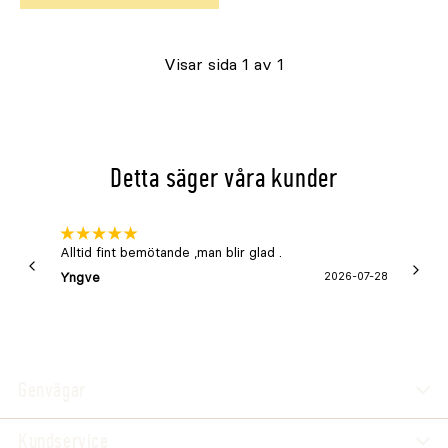
Visar sida 1 av 1
Detta säger våra kunder
Alltid fint bemötande ,man blir glad .
Bra
Yngve
2026-07-28
Marga
Genvägar
Kundservice