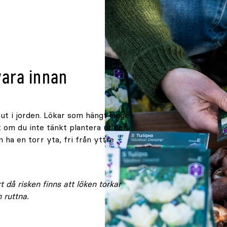
vara innan
 ut i jorden. Lökar som hängt länge
et om du inte tänkt plantera ut dem
n ha en torr yta, fri från yttre
t då risken finns att löken torkar
n ruttna.