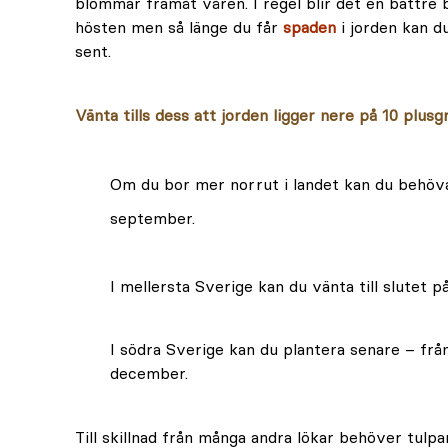
blommar framåt våren. I regel blir det en bättre 
hösten men så länge du får
spaden
i jorden kan d
sent.
Vänta tills dess att jorden ligger nere på 10 plusg
Om du bor mer norrut i landet kan du behöva 
september.
I mellersta Sverige kan du vänta till slutet 
I södra Sverige kan du plantera senare – från
december.
Till skillnad från många andra lökar behöver tulpa