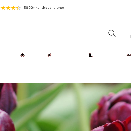
5800+ kundrecensioner
Lantdjur
Hemmet
Häst & Ryttare
Kläder & Skor