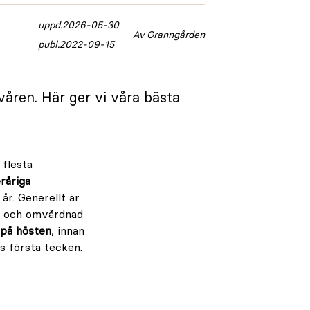
uppd.
2026-05-30
Av Granngården
publ.
2022-09-15
våren. Här ger vi våra bästa
 flesta
eråriga
r. Generellt är
te och omvårdnad
 på hösten
, innan
ns första tecken.