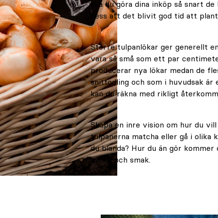
ska du göra dina inköp så snart de 
dess att det blivit god tid att plan
Större tulpanlökar ger generellt e
vara så små som ett par centimete
producerar nya lökar medan de fle
snittodling och som i huvudsak är e
kan du räkna med rikligt återkomm
Skapa en inre vision om hur du vill
tulpanerna matcha eller gå i olika k
du blanda? Hur du än gör kommer det
tycke och smak.