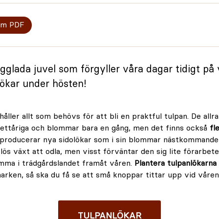
om PDF
glada juvel som förgyller våra dagar tidigt på 
lökar under hösten!
åller allt som behövs för att bli en praktful tulpan. De allra
 ettåriga och blommar bara en gång, men det finns också
fl
producerar nya sidolökar som i sin blommar nästkommande å
lös växt att odla, men visst förväntar den sig lite förarbe
omma i trädgårdslandet framåt våren.
Plantera tulpanlökarna
 marken, så ska du få se att små knoppar tittar upp vid våre
TULPANLÖKAR