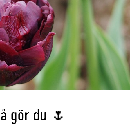
så gör du 🌷