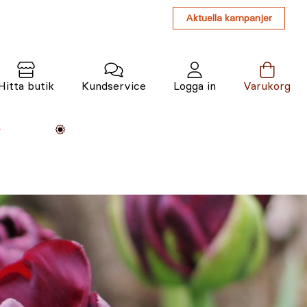
Aktuella kampanjer
Hitta butik
Kundservice
Logga in
Varukorg
Maskiner
Växter
Varumärken
Tjänster
Kunskap