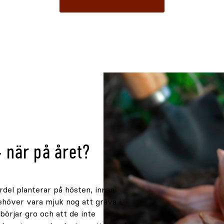
– när på året?
del planterar på hösten, innan
höver vara mjuk nog att gräva i,
börjar gro och att de inte