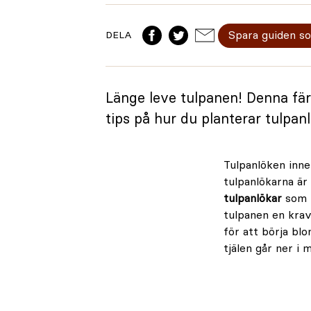
Spara guiden s
DELA
Länge leve tulpanen! Denna färg
tips på hur du planterar tulpan
Tulpanlöken inneh
tulpanlökarna är
tulpanlökar
som 
tulpanen en krav
för att börja bl
tjälen går ner i