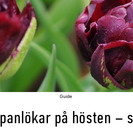
Guide
lpanlökar på hösten – 