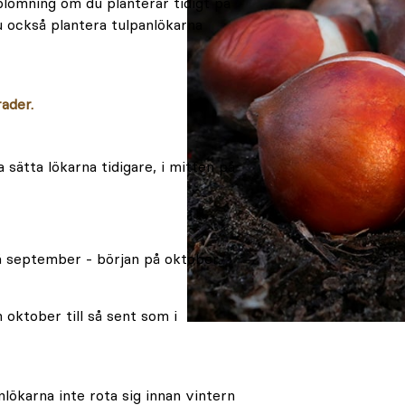
blomning om du planterar tidigt på
u också plantera tulpanlökarna
rader.
sätta lökarna tidigare, i mitten på
på september - början på oktober.
 oktober till så sent som i
nlökarna inte rota sig innan vintern