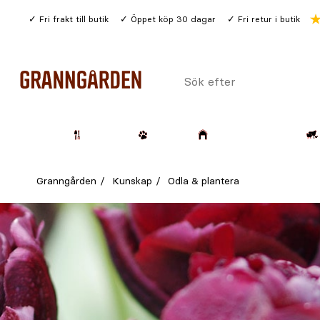
Gå
Fri frakt till butik
Öppet köp 30 dagar
Fri retur i butik
till
huvudinnehållet
Sök
efter
Trädgård
Husdjur
Lantbruk & Skog
Granngården
Kunskap
Odla & plantera