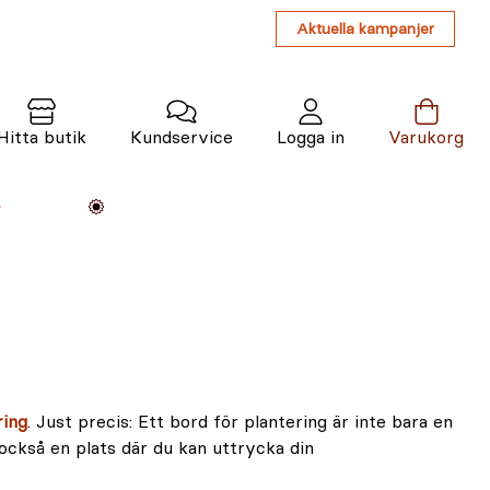
Aktuella kampanjer
Hitta butik
Kundservice
Logga in
Varukorg
Maskiner
Växter
Varumärken
Tjänster
Kunskap
ring
. Just precis: Ett bord för plantering är inte bara en
 också en plats där du kan uttrycka din