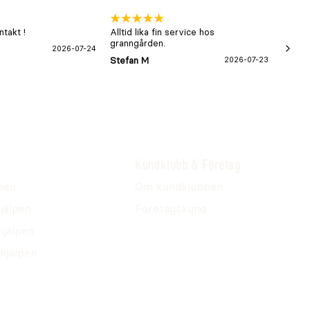
takt !
Alltid lika fin service hos
xx
granngården.
2026-07-24
Hans-B
Stefan M
2026-07-23
Kundklubb & Företag
pen
Om kundklubben
jälpen
Företagskund
hjälpen
hjälpen