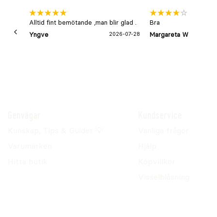
Alltid fint bemötande ,man blir glad .
Bra
Yngve
2026-07-28
Margareta W
Genvägar
Kundservice
Kunskap, Tips & Guider 💡
Vanliga frågor
Varumärken
Hjälp
Hitta butik
Köpvillkor
Visselblåsning