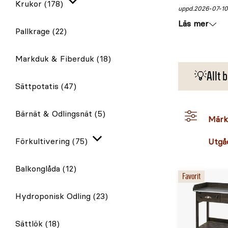
Krukor
(178)
Expandera
uppd.
2026-07-10
Läs mer
Pallkrage
(22)
Markduk & Fiberduk
(18)
💡Allt b
Sättpotatis
(47)
Bärnät & Odlingsnät
(5)
Märk
Förkultivering
(75)
Utgå
Expandera
Balkonglåda
(12)
Favorit
Hydroponisk Odling
(23)
Sättlök
(18)