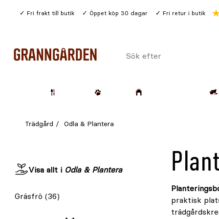
Gå
Fri frakt till butik
Öppet köp 30 dagar
Fri retur i butik
till
huvudinnehållet
Sök
efter
Trädgård
Husdjur
Lantbruk & Skog
Trädgård
Odla & Plantera
Plan
Visa allt i
Odla & Plantera
Planteringsb
Gräsfrö
(36)
praktisk plat
trädgårdskrea