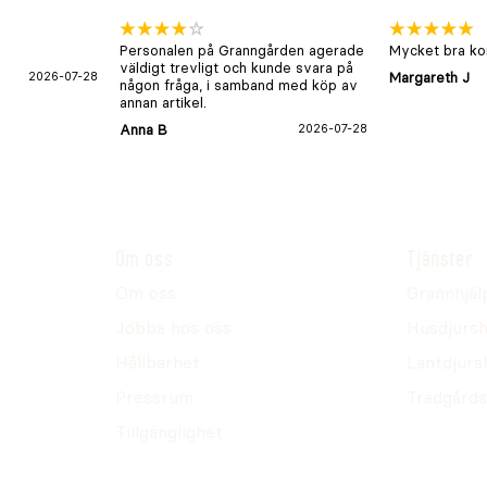
Personalen på Granngården agerade
Mycket bra kon
väldigt trevligt och kunde svara på
2026-07-28
Margareth J
någon fråga, i samband med köp av
annan artikel.
Anna B
2026-07-28
Om oss
Tjänster
Om oss
Grannhjäl
Jobba hos oss
Husdjursh
Hållbarhet
Lantdjurs
Pressrum
Trädgårds
Tillgänglighet