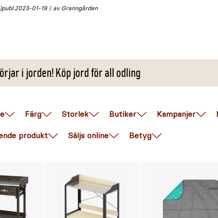
publ.
2023-01-19
av Granngården
örjar i jorden! Köp jord för all odling
e
Färg
Storlek
Butiker
Kampanjer
ende produkt
Säljs online
Betyg