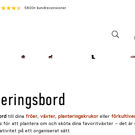
5800+ kundrecensioner
Lantdjur
Hemmet
Häst & Ryttare
Kläder & Skor
teringsbord
ord
till dina
fröer
,
växter
,
planteringskrukor
eller
förkultive
s för att plantera om och sköta dina favoritväxter – det är
tivitet på ett organiserat sätt.