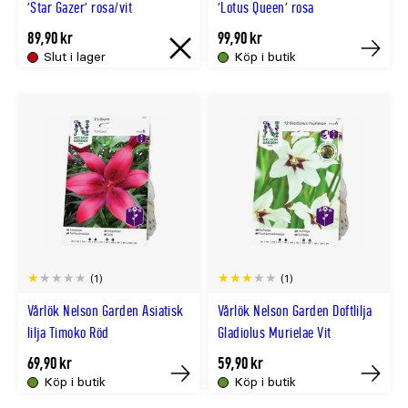
'Star Gazer' rosa/vit
'Lotus Queen' rosa
89,90 kr
99,90 kr
Slut i lager
Köp i butik
Slut
Tillfällig
i
slut
lager
online
(1)
(1)
Vårlök Nelson Garden Asiatisk
Vårlök Nelson Garden Doftlilja
lilja Timoko Röd
Gladiolus Murielae Vit
69,90 kr
59,90 kr
Köp i butik
Köp i butik
Tillfälligt
Tillfällig