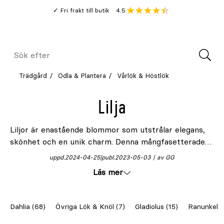
Gå
Genomsnitt
4.5
Fri frakt till butik
kund
till
Öppna
V
recension
huvudinnehållet
Meny
Sök
efter
Trädgård
Odla & Plantera
Vårlök & Höstlök
Lilja
Liljor är enastående blommor som utstrålar elegans,
skönhet och en unik charm. Denna mångfasetterade
blomma finns i en rad olika sorter och färger, och
uppd.
2024-04-25
publ.
2023-05-03
av GG
dess närvaro i trädgården kan ge en touch av lyx och
Läs mer
förfining. Utforska skönheten hos liljor och upptäck
varför de är så älskade av trädgårdsentusiaster
världen över.
Dahlia (68)
Övriga Lök & Knöl (7)
Gladiolus (15)
Ranunkel (