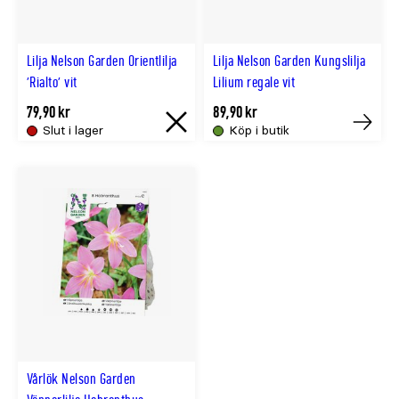
Lilja Nelson Garden Orientlilja
Lilja Nelson Garden Kungslilja
'Rialto' vit
Lilium regale vit
79,90 kr
89,90 kr
Slut i lager
Köp i butik
Slut
Tillfällig
i
slut
lager
online
Vårlök Nelson Garden