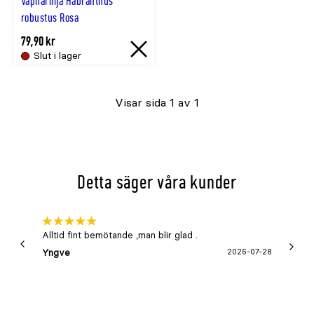
Väpnarlilja Habranthus
robustus Rosa
79,90 kr
Slut i lager
Slut
i
Visar sida 1 av 1
lager
Detta säger våra kunder
Alltid fint bemötande ,man blir glad .
Bra
Yngve
2026-07-28
Marga