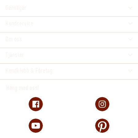
Genvägar
Kundservice
Om oss
Tjänster
Kundklubb & Företag
Häng med oss!