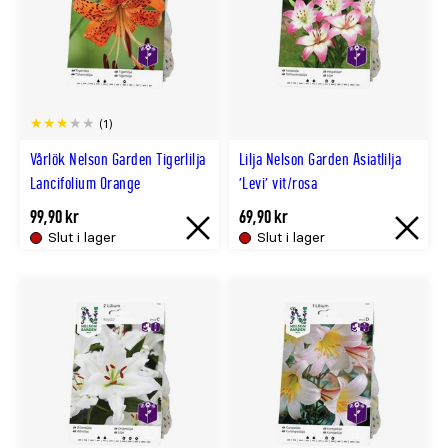
(1)
Vårlök Nelson Garden Tigerlilja
Lilja Nelson Garden Asiatlilja
Lancifolium Orange
'Levi' vit/rosa
99,90 kr
69,90 kr
Slut i lager
Slut i lager
Slut
Slut
i
i
lager
lager