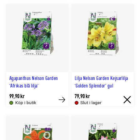
slut
slut
online
online
Agapanthus Nelson Garden
Lilja Nelson Garden Kejsarlilja
'Afrikas blå lilja'
'Golden Splendor' gul
99,90 kr
79,90 kr
Köp i butik
Slut i lager
Tillfälligt
Slut
slut
i
online
lager