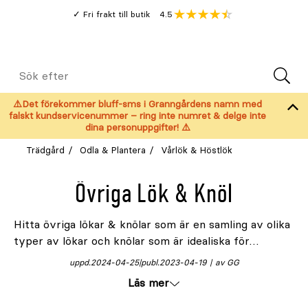
Gå
Genomsnitt
4.5
Fri frakt till butik
kund
till
Öppna
V
recension
huvudinnehållet
Meny
Sök
efter
⚠️Det förekommer bluff-sms i Granngårdens namn med
falskt kundservicenummer – ring inte numret & delge inte
dina personuppgifter! ⚠️
Trädgård
Odla & Plantera
Vårlök & Höstlök
Övriga Lök & Knöl
Hitta övriga lökar & knölar som är en samling av olika
typer av lökar och knölar som är idealiska för
trädgårdsodling. Missa inte spana hela utbudet av
uppd.
2024-04-25
publ.
2023-04-19
av GG
vårlökar & höstlökar
. Här hittar du allt från spännande
Läs mer
exotiska växter till klassiska trädgårdsfavoriter.
Dessa lökar och knölar är enkla att odla och ger