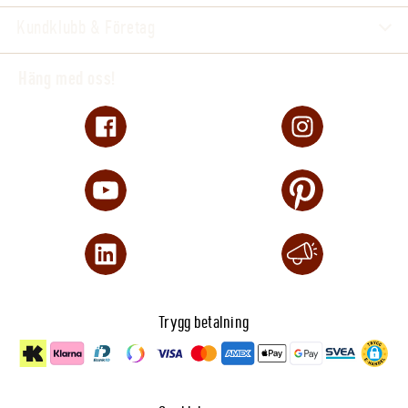
Kundklubb & Företag
Häng med oss!
Trygg betalning