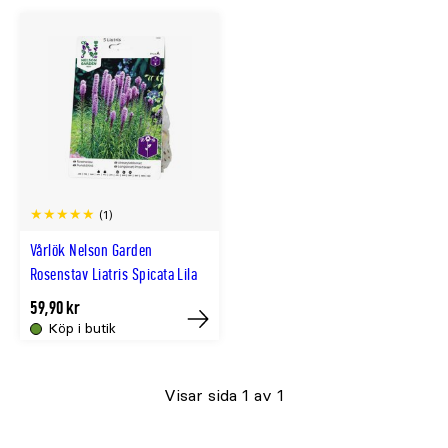
slut
slut
online
online
(1)
Vårlök Nelson Garden
Rosenstav Liatris Spicata Lila
59,90 kr
Köp i butik
Tillfälligt
slut
Visar sida 1 av 1
online