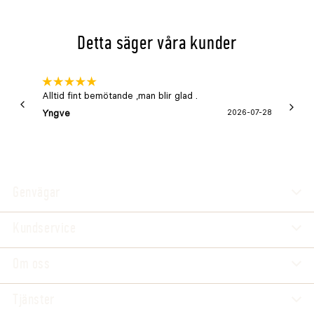
Detta säger våra kunder
Alltid fint bemötande ,man blir glad .
Bra
Yngve
2026-07-28
Marga
Genvägar
Kundservice
Om oss
Tjänster