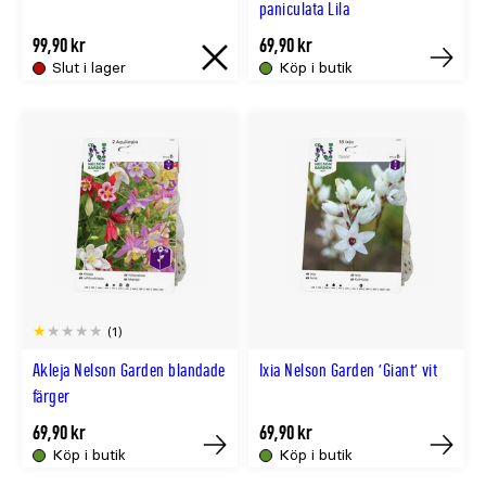
paniculata Lila
99,90 kr
69,90 kr
Slut i lager
Köp i butik
Slut
Tillfällig
i
slut
lager
online
(1)
Akleja Nelson Garden blandade
Ixia Nelson Garden 'Giant' vit
färger
69,90 kr
69,90 kr
Köp i butik
Köp i butik
Tillfälligt
Tillfällig