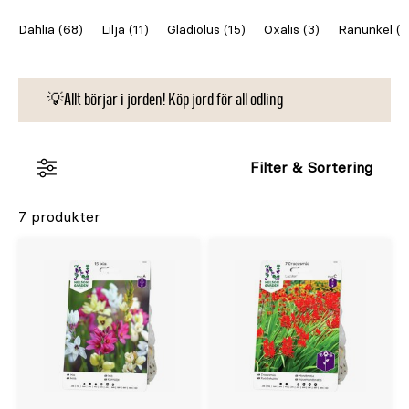
färgsprakande blommor och grönsaker till din
Dahlia (68)
Lilja (11)
Gladiolus (15)
Oxalis (3)
Ranunkel (3
trädgård.
💡Allt börjar i jorden! Köp jord för all odling
Filter & Sortering
7 produkter