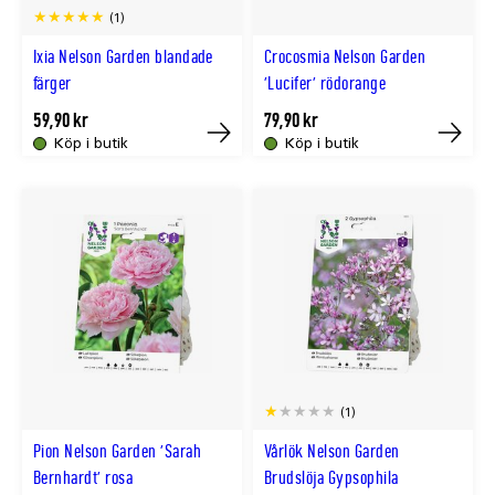
(1)
Ixia Nelson Garden blandade
Crocosmia Nelson Garden
färger
'Lucifer' rödorange
59,90 kr
79,90 kr
Köp i butik
Köp i butik
Tillfälligt
Tillfällig
slut
slut
online
online
(1)
Pion Nelson Garden 'Sarah
Vårlök Nelson Garden
Bernhardt' rosa
Brudslöja Gypsophila