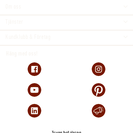
Om oss
Tjänster
Kundklubb & Företag
Häng med oss!
Trygg betalning