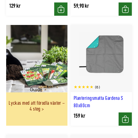
129 kr
59,90 kr
Köp
Köp
(8)
Guide
Planteringsmatta Gardena S
Lyckas med att förodla växter –
80x80cm
4 steg
159 kr
Köp