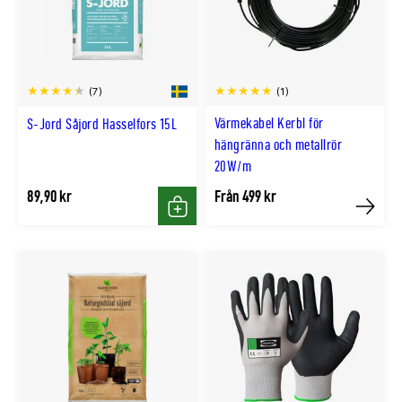
(1)
(7)
Värmekabel Kerbl för
S-Jord Såjord Hasselfors 15L
hängränna och metallrör
20W/m
89,90 kr
Från 499 kr
Köp
Köp