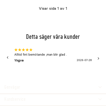
slut
Visar sida 1 av 1
online
Detta säger våra kunder
Alltid fint bemötande ,man blir glad .
Bra
Yngve
2026-07-28
Marga
Genvägar
Kundservice