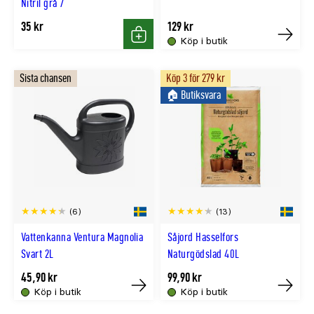
Nitril grå 7
35 kr
129 kr
Köp i butik
Köp
Köp
Sista chansen
Köp 3 för 279 kr
🏠︎ Butiksvara
(6)
(13)
Vattenkanna Ventura Magnolia
Såjord Hasselfors
Svart 2L
Naturgödslad 40L
45,90 kr
99,90 kr
Köp i butik
Köp i butik
Tillfälligt
Köp