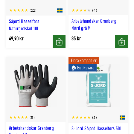
(4)
(22)
Arbetshandskar Granberg
Såjord Hasselfors
Nitril grå 9
Naturgödslad 10L
49,90 kr
35 kr
Köp
Köp
Flera kampanjer
🏠︎ Butiksvara
(5)
(2)
Arbetshandskar Granberg
S-Jord Såjord Hasselfors 50L