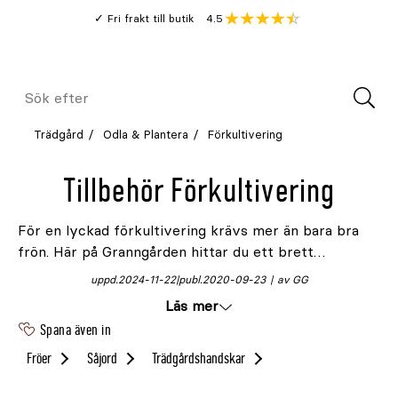
Gå
Genomsnitt
4.5
Fri frakt till butik
kund
till
Öppna
V
recension
huvudinnehållet
Meny
Sök
efter
Trädgård
Odla & Plantera
Förkultivering
Tillbehör Förkultivering
För en lyckad förkultivering krävs mer än bara bra
frön. Här på Granngården hittar du ett brett
sortiment av
tillbehör
som underlättar din odlingsresa
uppd.
2024-11-22
publ.
2020-09-23
av GG
och ger dina plantor den bästa starten. Nybörjare
Läs mer
eller erfaren odlare – här finns tillbehören till din
Spana även in
förkultivering
.
Fröer
Såjord
Trädgårdshandskar