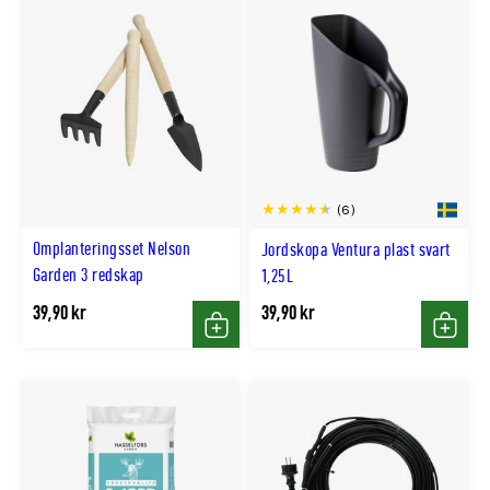
(6)
Omplanteringsset Nelson
Jordskopa Ventura plast svart
Garden 3 redskap
1,25L
39,90 kr
39,90 kr
Köp
Köp