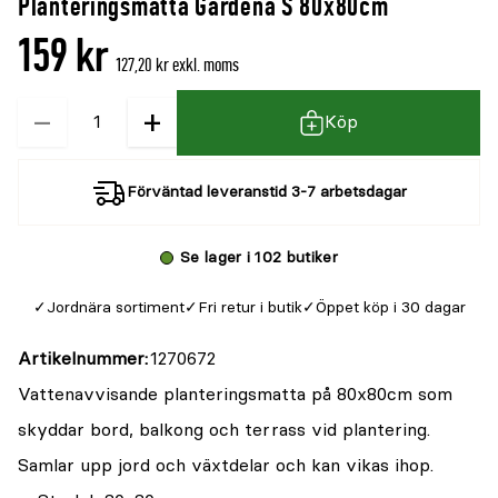
Planteringsmatta Gardena S 80x80cm
denna
recensioner
159 kr
produkt
127,20 kr exkl. moms
är
−
+
Kvantitet
{0}
Köp
av
5
Förväntad leveranstid 3-7 arbetsdagar
Se lager i 102 butiker
Jordnära sortiment
Fri retur i butik
Öppet köp i 30 dagar
Artikelnummer
1270672
Vattenavvisande planteringsmatta på 80x80cm som
skyddar bord, balkong och terrass vid plantering.
Samlar upp jord och växtdelar och kan vikas ihop.