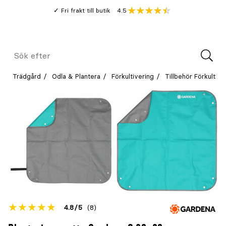
Gå
Genomsnitt
4.5
Fri frakt till butik
kund
till
Öppna
V
recension
huvudinnehållet
Meny
Sök
efter
Trädgård
Odla & Plantera
Förkultivering
Tillbehör Förkultive
Betyget
4.8
5
(8)
för
Öppna