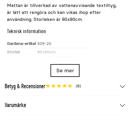
Mattan är tillverkad av vattenavvisande textiltyg,
är lätt att rengöra och kan vikas ihop efter
användning. Storleken är 80x80cm.
Teknisk information
Gardena-artikel
505-20
Storlek
80x80cm
Material
Vattenavvisande textiltyg
Se mer
En del av Micro-Drip-System
Komponenten används i GARDENAs modulära
Betyg & Recensioner
(8)
Micro-Drip-System för riktad bevattning nära
växternas rötter. Systemet kan byggas ut och
ändras med återanvändbara 13mm- och 4,6mm-
Varumärke
komponenter. Kontrollera rördimension och
använd en passande tryckutjämnare för jämnt
vattentryck.