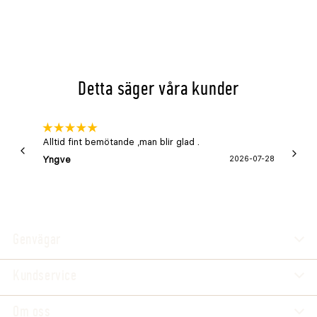
Detta säger våra kunder
Alltid fint bemötande ,man blir glad .
Bra
Yngve
2026-07-28
Marga
Genvägar
Kundservice
Om oss