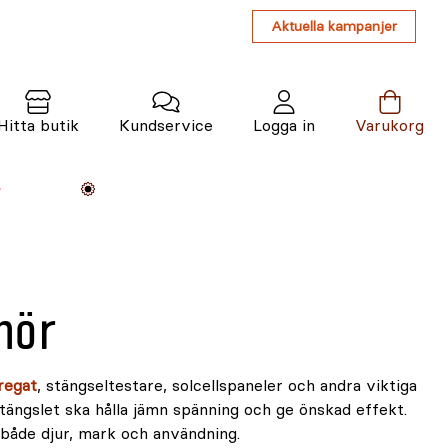
Aktuella kampanjer
Hitta butik
Kundservice
Logga in
Varukorg
Maskiner
Växter
Varumärken
Tjänster
Kunskap
hör
regat
, stängseltestare, solcellspaneler och andra viktiga
stängslet ska hålla jämn spänning och ge önskad effekt.
 både djur, mark och användning.