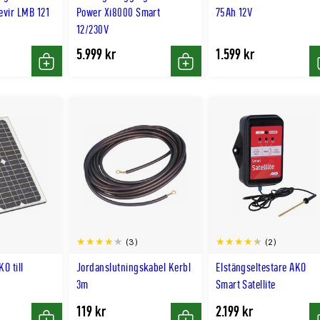
vir LMB 121
Power Xi8000 Smart
75Ah 12V
12/230V
5.999 kr
1.599 kr
Köp
Köp
(3)
(2)
O till
Jordanslutningskabel Kerbl
Elstängseltestare AKO
3m
Smart Satellite
119 kr
2.199 kr