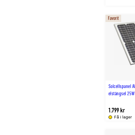
Favorit
Solcellspanel AK
elstängsel 25W
1.799 kr
Få i lager