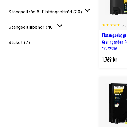
Stängseltråd & Elstängseltråd
(30)
Expandera
(4)
Stängseltillbehör
(46)
Expandera
Elstängselaggr
Granngården Re
Staket
(7)
12V/230V
1.769 kr