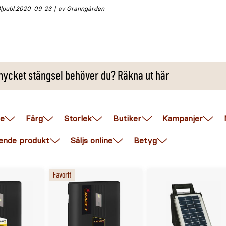
4
publ.
2020-09-23
av Granngården
ycket stängsel behöver du? Räkna ut här
e
Färg
Storlek
Butiker
Kampanjer
ende produkt
Säljs online
Betyg
Favorit