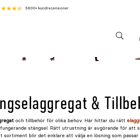
5800+ kundrecensioner
Lantdjur
Hemmet
Häst & Ryttare
Kläder & Skor
ängselaggregat & Tillbe
gregat
och tillbehör för olika behov. Här hittar du rätt
elagg
 fungerande stängsel. Rätt utrustning är avgörande för att 
t sortiment blir det enklare att välja en lösning som passar