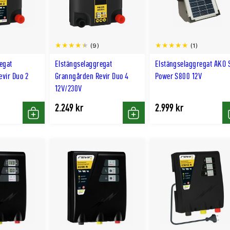
(9)
(1)
egat
Elstängselaggregat
Elstängselaggregat AKO 
vir Duo 2
Granngården Revir Duo 4
Power S800 12V
12V/230V
2.249 kr
2.999 kr
Köp
Köp