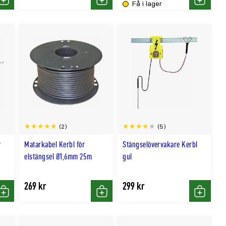
Få i lager
Köp
Köp
Köp
(2)
(5)
r
Matarkabel Kerbl för
Stängselövervakare Kerbl
elstängsel Ø1,6mm 25m
gul
269 kr
299 kr
Köp
Köp
Köp