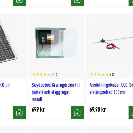
Köp
Köp
(4)
(1)
O till
Skyddsbox Granngården till
Anslutningskabel AKO fö
batteri och elaggregat
elstängselrep 150cm
metall
699 kr
69,90 kr
Köp
Köp