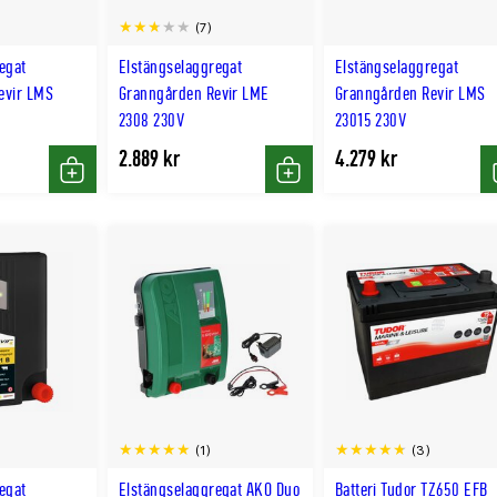
(7)
egat
Elstängselaggregat
Elstängselaggregat
evir LMS
Granngården Revir LME
Granngården Revir LMS
2308 230V
23015 230V
2.889 kr
4.279 kr
Köp
Köp
(1)
(3)
egat
Elstängselaggregat AKO Duo
Batteri Tudor TZ650 EFB