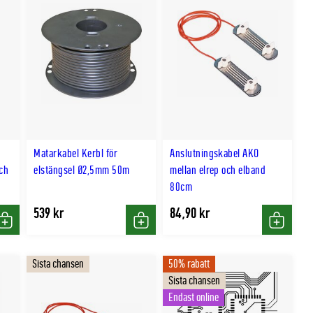
Matarkabel Kerbl för
Anslutningskabel AKO
och
elstängsel Ø2,5mm 50m
mellan elrep och elband
80cm
539 kr
84,90 kr
Köp
Köp
Köp
Sista chansen
50% rabatt
Sista chansen
Endast online