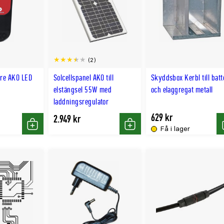
(2)
are AKO LED
Solcellspanel AKO till
Skyddsbox Kerbl till batt
elstängsel 55W med
och elaggregat metall
laddningsregulator
629 kr
2.949 kr
Få i lager
Köp
Köp