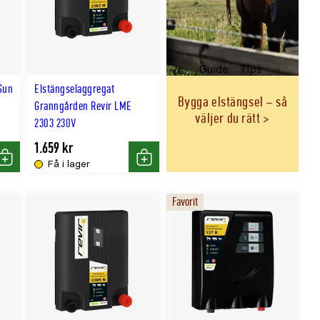
Guide
Tips
Sun
Elstängselaggregat
Bygga elstängsel – så
Granngården Revir LME
väljer du rätt
2303 230V
1.659 kr
Få i lager
Köp
Köp
Favorit