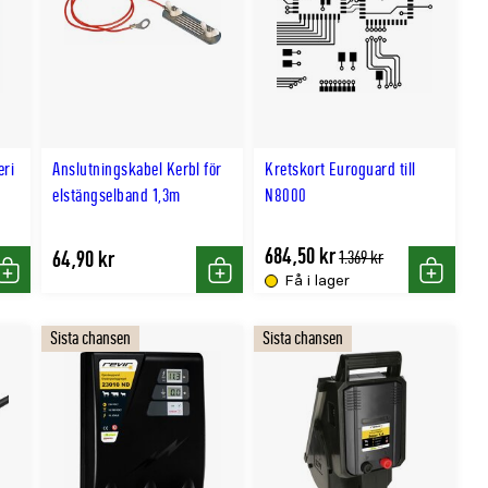
eri
Anslutningskabel Kerbl för
Kretskort Euroguard till
elstängselband 1,3m
N8000
684,50 kr
64,90 kr
Tidligere
1.369 kr
lägsta
Få i lager
Köp
Köp
Köp
pris
Sista chansen
Sista chansen