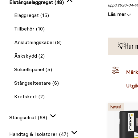
Elstängselaggregat
(48)
Stäng
uppd.
2026-04-1
Läs mer
igen
Elaggregat
(15)
Tillbehör
(10)
Anslutningskabel
(8)
💡Hur m
Åskskydd
(2)
Solcellspanel
(5)
Märk
Stängseltestare
(6)
Utgå
Kretskort
(2)
Favorit
Stängselnät
(68)
Expandera
Handtag & Isolatorer
(47)
Expandera