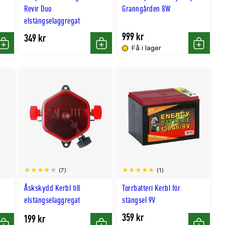
Revir Duo
Granngården 8W
elstängselaggregat
999 kr
349 kr
Få i lager
Köp
Köp
Köp
(7)
(1)
Åskskydd Kerbl till
Torrbatteri Kerbl för
elstängselaggregat
stängsel 9V
359 kr
199 kr