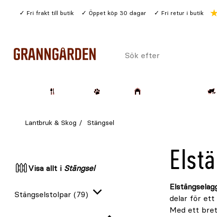
Gå
Fri frakt till butik
Öppet köp 30 dagar
Fri retur i butik
till
huvudinnehållet
Sök
efter
Trädgård
Husdjur
Lantbruk & Skog
Lantbruk & Skog
Stängsel
Elst
Visa allt i
Stängsel
Elstängselag
Stängselstolpar
(79)
delar för ett
Expandera
Med ett bret