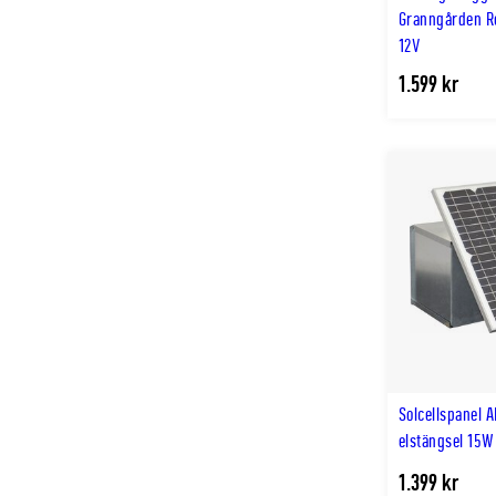
Granngården Re
12V
1.599 kr
Solcellspanel AK
elstängsel 15W
1.399 kr