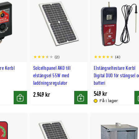
(2)
(4)
are Kerbl
Solcellspanel AKO till
Elstängseltestare Kerbl
elstängsel 55W med
Digital DUO för stängsel 
laddningsregulator
batteri
549 kr
2.949 kr
Få i lager
Köp
Köp