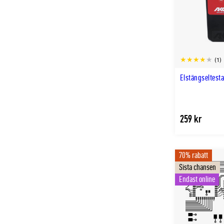
(1)
Elstängseltest
259 kr
70% rabatt
Sista chansen
Endast online