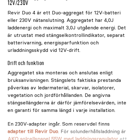
12V/230V
Revir Duo 4 är ett Duo-aggregat för 12V-batteri
eller 230V nätanslutning. Aggregatet har 4,0J
laddenergi och maximalt 3,0J utgående energi. Det
är utrustat med stängselkontrollindikator, separat
batterivarning, energisparfunktion och
urladdningsskydd vid 12V-drift.
Drift och funktion
Aggregatet ska monteras och anslutas enligt
bruksanvisningen. Stängslets faktiska prestanda
påverkas av ledarmaterial, skarvar, isolatorer,
vegetation och jordförhållanden. De angivna
stängsellängderna är därför jämförelsevärden, inte
en garanti för samma längd i varje installation.
En 230V-adapter ingår. Som reservdel finns
adapter till Revir Duo
. För solunderhållsladdning är
AKO solcellspanel 55W med laddningsregulator
ett