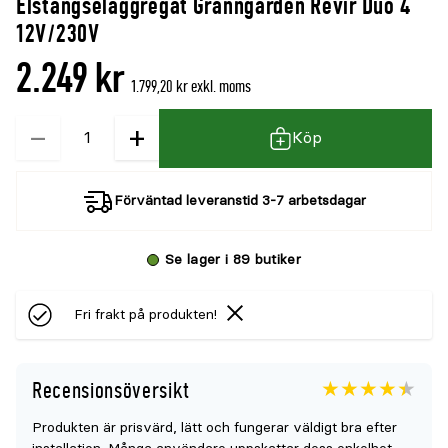
Elstängselaggregat Granngården Revir Duo 4
denna
recensioner
12V/230V
produkt
2.249 kr
är
1.799,20 kr exkl. moms
{0}
−
+
Kvantitet
av
Köp
5
Förväntad leveranstid 3-7 arbetsdagar
Se lager i 89 butiker
Fri frakt på produkten!
Recensionsöversikt
Betyget
4.4
5
Produkten är prisvärd, lätt och fungerar väldigt bra efter
för