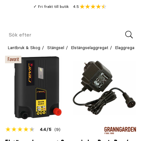
Gå
Genomsnitt
4.5
Fri frakt till butik
kund
till
Öppna
V
recension
huvudinnehållet
Meny
Sök
efter
Lantbruk & Skog
Stängsel
Elstängselaggregat
Elaggregat
Favorit
Betyget
4.4
5
(9)
för
Öppna