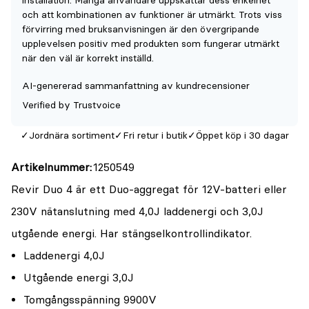
installation. Många användare uppskattar dess enkelhet
denna
och att kombinationen av funktioner är utmärkt. Trots viss
produkt
förvirring med bruksanvisningen är den övergripande
upplevelsen positiv med produkten som fungerar utmärkt
är
när den väl är korrekt inställd.
{0}
av
AI-genererad sammanfattning av kundrecensioner
5
Verified by Trustvoice
Jordnära sortiment
Fri retur i butik
Öppet köp i 30 dagar
Artikelnummer
1250549
Revir Duo 4 är ett Duo-aggregat för 12V-batteri eller
230V nätanslutning med 4,0J laddenergi och 3,0J
utgående energi. Har stängselkontrollindikator.
Laddenergi 4,0J
Utgående energi 3,0J
Tomgångsspänning 9900V