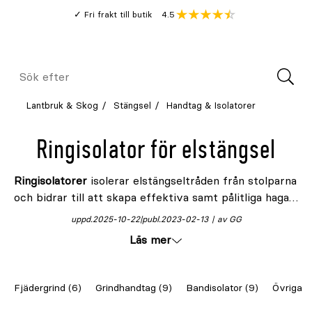
Gå
Genomsnitt
4.5
Fri frakt till butik
kund
till
Öppna
V
recension
huvudinnehållet
Meny
Sök
efter
Lantbruk & Skog
Stängsel
Handtag & Isolatorer
Ringisolator för elstängsel
Ringisolatorer
isolerar elstängseltråden från stolparna
och bidrar till att skapa effektiva samt pålitliga hagar
och inhängnader. Beroende på modell fungerar dessa
uppd.
2025-10-22
publ.
2023-02-13
av GG
isolatorer även med elrep och smalare elband.
Läs mer
Utforska Granngårdens sortiment av ringisolatorer –
låt strömmen flöda fritt och säkert!
Fjädergrind (6)
Grindhandtag (9)
Bandisolator (9)
Övriga Is