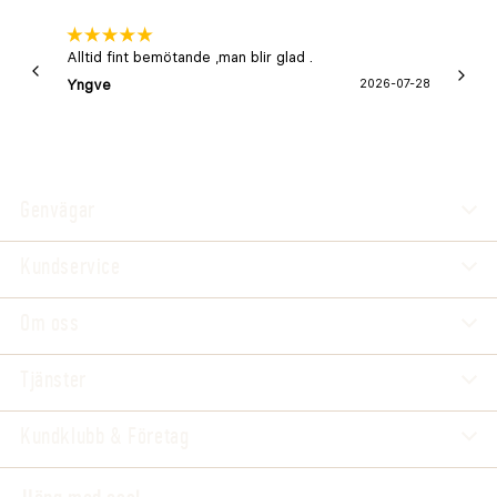
Alltid fint bemötande ,man blir glad .
Bra
Yngve
2026-07-28
Marga
Genvägar
Kundservice
Om oss
Tjänster
Kundklubb & Företag