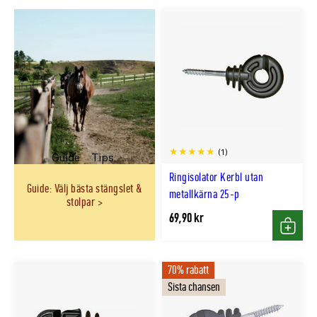
(1)
Guide
Tips
Ringisolator Kerbl utan
Guide: Välj bästa stängslet &
metallkärna 25-p
stolpar
69,90 kr
Köp
70% rabatt
Sista chansen