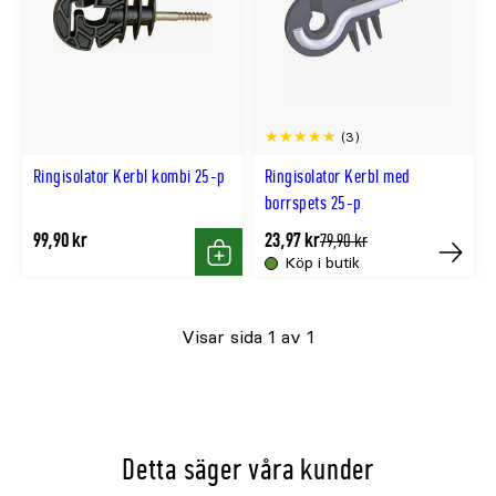
(3)
Ringisolator Kerbl kombi 25-p
Ringisolator Kerbl med
borrspets 25-p
99,90 kr
23,97 kr
Tidligere
79,90 kr
lägsta
Köp i butik
Köp
Tillfällig
pris
slut
Visar sida 1 av 1
online
Detta säger våra kunder