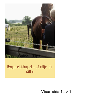
slut
slut
online
online
Guide
Tips
Bygga elstängsel – så väljer du
rätt
Visar sida 1 av 1