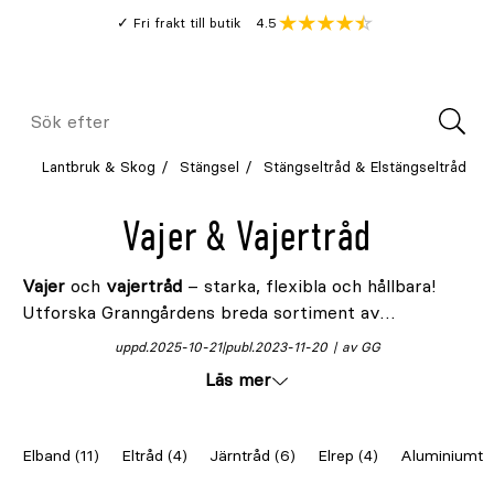
Gå
Genomsnitt
4.5
Fri frakt till butik
kund
till
Öppna
V
recension
huvudinnehållet
Meny
Sök
efter
Lantbruk & Skog
Stängsel
Stängseltråd & Elstängseltråd
Vajer & Vajertråd
Vajer
och
vajertråd
– starka, flexibla och hållbara!
Utforska Granngårdens breda sortiment av
högkvalitativa alternativ i olika format som passar
uppd.
2025-10-21
publ.
2023-11-20
av GG
perfekt för ditt nästa projekt. Enkla att använda för
Läs mer
att skapa lösningar som kombinerar säkerhet, styrka
och lång livslängd.
Elband (11)
Eltråd (4)
Järntråd (6)
Elrep (4)
Aluminiumtrå