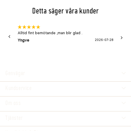
Detta säger våra kunder
Alltid fint bemötande ,man blir glad .
Bra
Yngve
2026-07-28
Marga
Genvägar
Kundservice
Om oss
Tjänster