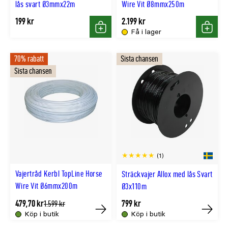
lås svart Ø3mmx22m
Wire Vit Ø8mmx250m
199 kr
2.199 kr
Få i lager
Köp
Köp
70% rabatt
Sista chansen
Sista chansen
(1)
Vajertråd Kerbl TopLine Horse
Sträckvajer Allox med lås Svart
Wire Vit Ø6mmx200m
Ø3x110m
479,70 kr
799 kr
Tidligere
1.599 kr
lägsta
Köp i butik
Köp i butik
Tillfälligt
Tillfällig
pris