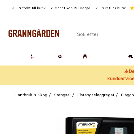
Gå
Fri frakt till butik
Öppet köp 30 dagar
Fri retur i butik
till
huvudinnehållet
Sök
efter
Trädgård
Husdjur
Lantbruk & Skog
⚠️De
kundservice
Lantbruk & Skog
Stängsel
Elstängselaggregat
Elaggr