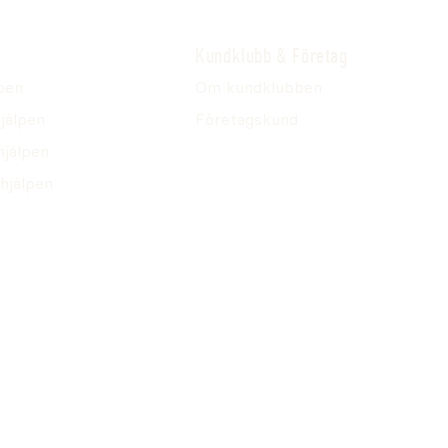
Kundklubb & Företag
pen
Om kundklubben
jälpen
Företagskund
hjälpen
hjälpen