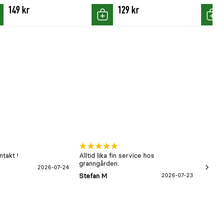
149 kr
129 kr
p
Köp
Köp
takt !
Alltid lika fin service hos
xx
granngården.
2026-07-24
Hans-B
Stefan M
2026-07-23