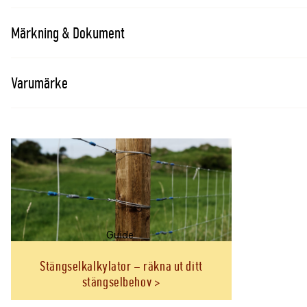
Märkning & Dokument
Installation
Aggregatet ska monteras lodrätt på en brandsäker väg
nedåt. Vid utomhusmontering ska det skyddas mot regn. 
Varumärke
avgörande för funktionen.
Aggregatet har 1 års åskgaranti när åskskydd används s
funktionsgaranti. Följ alltid garantivillkoren och bruksan
Jämför elstängselaggregat
Tabellen visar verifierade modellvärden för aggregaten
Stängsellängder är riktvärden och påverkas bland annat
Guide
ledarmaterial, jordning och stängslets skick.
Stängselkalkylator – räkna ut ditt
stängselbehov
Aggregat
Drift
Laddenergi
Max u