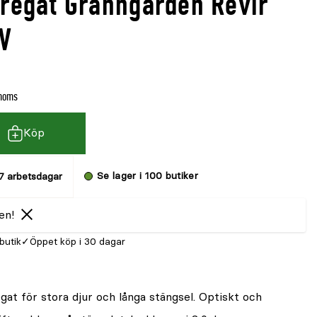
gregat Granngården Revir
V
 moms
Köp
Se lager i 100 butiker
7 arbetsdagar
en!
 butik
Öppet köp i 30 dagar
at för stora djur och långa stängsel. Optiskt och