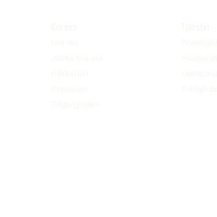
solerad
Om oss
Tjänster
kabel eller
Om oss
Grannhjäl
överspänningsskydd
Jobba hos oss
Husdjursh
or. Vid åska bör ett
öjligt, även från
Hållbarhet
Lantdjurs
Pressrum
Trädgårds
Tillgänglighet
erar att fastna.
 att klättra över
väg eller gångstråk
lanrum. Vid en
ller säker