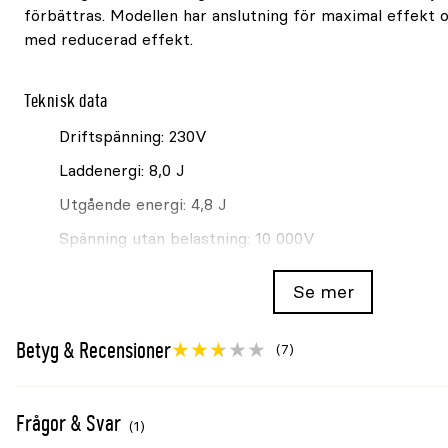
förbättras. Modellen har anslutning för maximal effekt 
med reducerad effekt.
Teknisk data
Driftspänning: 230V
Laddenergi: 8,0 J
Utgående energi: 4,8 J
Spänning utan belastning: 10 000V
Spänning vid 500 Ω belastning: 8 000V
Se mer
Max effektförbrukning: 7W
Stängsellängd utan vegetation: upp till 50km
Betyg & Recensioner
(7)
Stängsellängd med normal vegetation: upp till 8km
Stängsellängd med tät vegetation: upp till 4km
Frågor & Svar
(1)
Rekommenderad jordning: 8st 1m jordspett