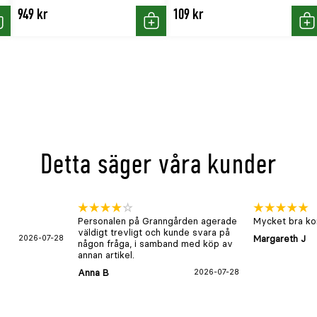
vänd skarvkopplingar
949 kr
109 kr
öp
Köp
Kö
om möjligt. I torr
spett behövas,
dra jordningssystem
tängsel och jordning
elar av stängslet.
Detta säger våra kunder
t underlag och
Personalen på Granngården agerade
Mycket bra kon
väldigt trevligt och kunde svara på
tomhus.
2026-07-28
Margareth J
någon fråga, i samband med köp av
rån brännbart
annan artikel.
anslutning med
Anna B
2026-07-28