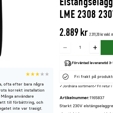
Elstängselag
denna
recensioner
produkt
LME 2308 230
är
{0}
2.889 kr
av
2.311,20 kr exkl.
5
−
+
Kvantitet
Förväntad leveranstid 3-
Fri frakt på produkt
Betyget
2.7
5
a, ofta efter bara några
för
Jordnära sortiment
Fri retur i
rots korrekt installation
denna
. Många användare
Artikelnummer
1165837
produkt
tt till förbättring, och
är
Starkt 230V elstängselaggreg
gatet inte var trasigt.
{0}