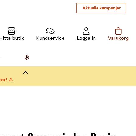
Aktuella kampanjer
Hitta butik
Kundservice
Logga in
Varukorg
Maskiner
Växter
Varumärken
Tjänster
Kunskap
er! ⚠️