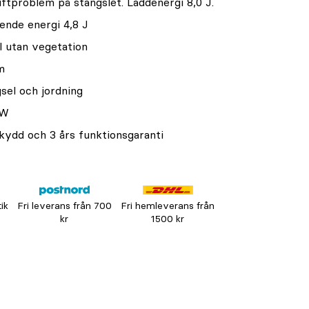
iftproblem på stängslet. Laddenergi 8,0 J.
ende energi 4,8 J
l utan vegetation
m
gsel och jordning
7W
kydd och 3 års funktionsgaranti
tik
Fri leverans från 700
Fri hemleverans från
kr
1500 kr