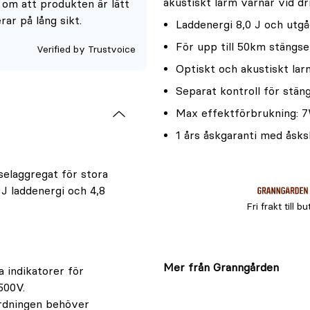
akustiskt larm varnar vid dr
om att produkten är lätt
av
rar på lång sikt.
Laddenergi 8,0 J och utgå
5
För upp till 50km stängse
Verified by Trustvoice
Optiskt och akustiskt lar
Separat kontroll för stän
Max effektförbrukning: 
1 års åskgaranti med åsks
elaggregat för stora
 J laddenergi och 4,8
Fri frakt till bu
Mer från Granngården
 indikatorer för
500V.
ordningen behöver