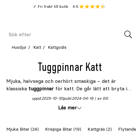
Gå
Genomsnitt
4.5
Fri frakt till butik
kund
till
Öppna
V
recension
huvudinnehållet
Meny
Sök
efter
Husdjur
Katt
Kattgodis
Tuggpinnar Katt
Mjuka, halvsega och oerhört smaskiga – det är
klassiska
tuggpinnar
för katt. De går lätt att bryta i
mindre bitar och varje pinne är individuellt förpackad.
uppd.
2025-10-10
publ.
2024-04-19
av GG
Kissekatter som gillar tuggpinnarna brukar också gilla
Läs mer
en hel del andra
mjuka bitar
!
Mjuka Bitar (24)
Krispiga Bitar (19)
Kattgräs (2)
Flytande K