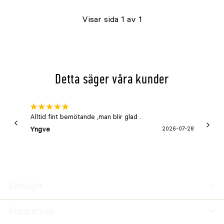
Visar sida 1 av 1
Detta säger våra kunder
Alltid fint bemötande ,man blir glad .
Bra
Yngve
2026-07-28
Marga
Genvägar
Kundservice