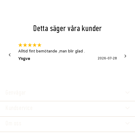
Detta säger våra kunder
Alltid fint bemötande ,man blir glad .
Bra
Yngve
2026-07-28
Marga
Genvägar
Kundservice
Om oss