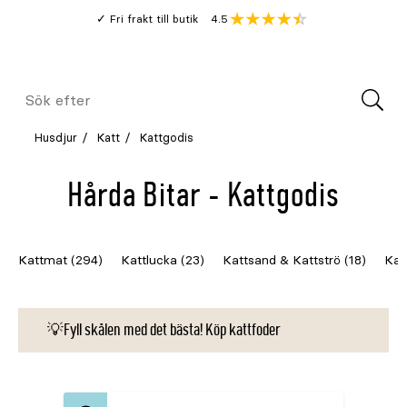
Gå
Genomsnitt
4.5
Fri frakt till butik
kund
till
Öppna
V
recension
huvudinnehållet
Meny
Sök
efter
Husdjur
Katt
Kattgodis
Hårda Bitar - Kattgodis
Kattmat (294)
Kattlucka (23)
Kattsand & Kattströ (18)
Kat
💡Fyll skålen med det bästa! Köp kattfoder