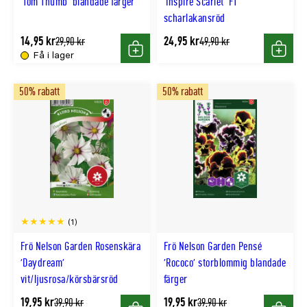
'Tom Thumb' blandade färger
'Inspire Scarlet' F1
scharlakansröd
14,95 kr
24,95 kr
Tidligere
Tidligere
29,90 kr
49,90 kr
lägsta
lägsta
Få i lager
Köp
Köp
pris
pris
50% rabatt
50% rabatt
(1)
Frö Nelson Garden Rosenskära
Frö Nelson Garden Pensé
'Daydream'
'Rococo' storblommig blandade
vit/ljusrosa/körsbärsröd
färger
19,95 kr
19,95 kr
Tidligere
Tidligere
39,90 kr
39,90 kr