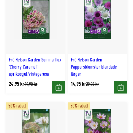
Frö Nelson Garden Sommarflox
Frö Nelson Garden
'Cherry Caramel'
Pappersblomster blandade
aprikosgul/vintagerosa
färger
24,95 kr
14,95 kr
Tidligere
Tidligere
49,90 kr
29,90 kr
lägsta
lägsta
Köp
Köp
pris
pris
50% rabatt
50% rabatt