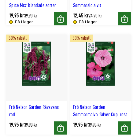
Spice Mix' blandade sorter
Sommarslöja vit
19,95 kr
12,45 kr
Tidligere
Tidligere
39,90 kr
24,90 kr
lägsta
lägsta
Få i lager
Få i lager
Köp
Köp
pris
pris
50% rabatt
50% rabatt
Frö Nelson Garden Rävsvans
Frö Nelson Garden
röd
Sommarmalva 'Silver Cup' rosa
19,95 kr
19,95 kr
Tidligere
Tidligere
39,90 kr
39,90 kr
lägsta
lägsta
Köp
Köp
pris
pris