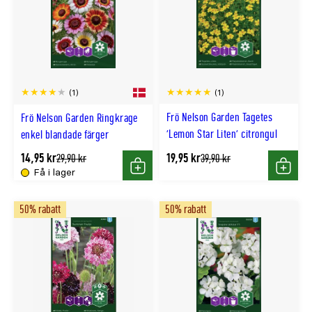
(1)
(1)
Frö Nelson Garden Tagetes
Frö Nelson Garden Ringkrage
'Lemon Star Liten' citrongul
enkel blandade färger
14,95 kr
19,95 kr
Tidligere
Tidligere
29,90 kr
39,90 kr
lägsta
lägsta
Få i lager
Köp
Köp
pris
pris
50% rabatt
50% rabatt