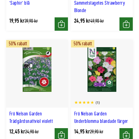
'Saphir' blå
Sammetstagetes Strawberry
Blonde
19,95 kr
24,95 kr
Tidligere
Tidligere
39,90 kr
49,90 kr
lägsta
lägsta
Köp
Köp
pris
pris
50% rabatt
50% rabatt
(1)
Frö Nelson Garden
Frö Nelson Garden
Trädgårdsnattviol violett
Underblomma blandade färger
12,45 kr
14,95 kr
Tidligere
Tidligere
24,90 kr
29,90 kr
lägsta
lägsta