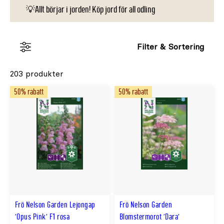
💡Allt börjar i jorden! Köp jord för all odling
Filter & Sortering
203 produkter
50% rabatt
50% rabatt
Frö Nelson Garden Lejongap
Frö Nelson Garden
'Opus Pink' F1 rosa
Blomstermorot 'Dara'