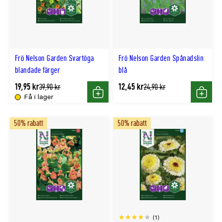
Frö Nelson Garden Svartöga
Frö Nelson Garden Spånadslin
blandade färger
blå
19,95 kr
12,45 kr
Tidligere
Tidligere
39,90 kr
24,90 kr
lägsta
lägsta
Få i lager
Köp
Köp
pris
pris
50% rabatt
50% rabatt
(1)