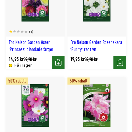
(1)
Frö Nelson Garden Aster
Frö Nelson Garden Rosenskära
'Princess' blandade färger
'Purity' rent vit
14,95 kr
19,95 kr
Tidligere
Tidligere
29,90 kr
39,90 kr
lägsta
lägsta
Få i lager
Köp
Köp
pris
pris
50% rabatt
50% rabatt