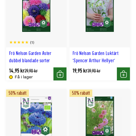
(1)
Frö Nelson Garden Aster
Frö Nelson Garden Luktärt
dubbel blandade sorter
'Spencer Arthur Hellyer'
14,95 kr
19,95 kr
Tidligere
Tidligere
29,90 kr
39,90 kr
lägsta
lägsta
Få i lager
Köp
Köp
pris
pris
50% rabatt
50% rabatt