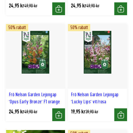
24,95 kr
24,95 kr
Tidligere
Tidligere
49,90 kr
49,90 kr
lägsta
lägsta
Köp
Köp
pris
pris
50% rabatt
50% rabatt
Frö Nelson Garden Lejongap
Frö Nelson Garden Lejongap
'Opus Early Bronze' F1 orange
'Lucky Lips' vit/rosa
24,95 kr
19,95 kr
Tidligere
Tidligere
49,90 kr
39,90 kr
lägsta
lägsta
Köp
Köp
pris
pris