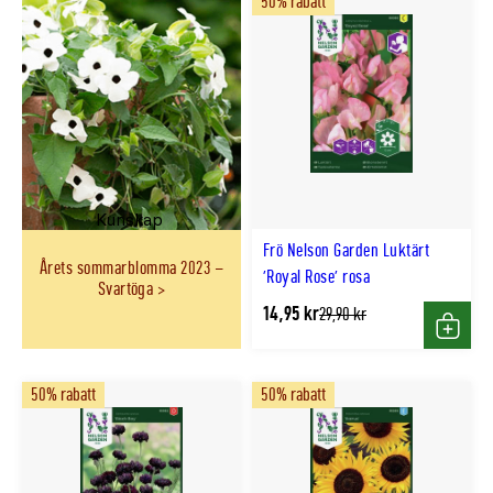
50% rabatt
Kunskap
Frö Nelson Garden Luktärt
Årets sommarblomma 2023 –
'Royal Rose' rosa
Svartöga
14,95 kr
Tidligere
29,90 kr
lägsta
Köp
pris
50% rabatt
50% rabatt