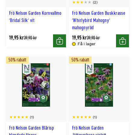
(2)
Frö Nelson Garden Kornvallmo
Frö Nelson Garden Buskkrasse
'Bridal Silk' vit
'Whirlybird Mahogny'
mahognyröd
19,95 kr
19,95 kr
Tidligere
Tidligere
39,90 kr
39,90 kr
lägsta
lägsta
Få i lager
Köp
Köp
pris
pris
50% rabatt
50% rabatt
(1)
(1)
Frö Nelson Garden Blårisp
Frö Nelson Garden