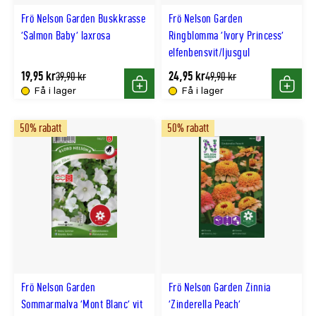
Frö Nelson Garden Buskkrasse
Frö Nelson Garden
'Salmon Baby' laxrosa
Ringblomma 'Ivory Princess'
elfenbensvit/ljusgul
19,95 kr
24,95 kr
Tidligere
Tidligere
39,90 kr
49,90 kr
lägsta
lägsta
Få i lager
Få i lager
Köp
Köp
pris
pris
50% rabatt
50% rabatt
Frö Nelson Garden
Frö Nelson Garden Zinnia
Sommarmalva 'Mont Blanc' vit
'Zinderella Peach'