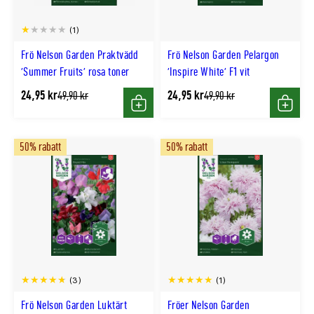
(1)
Frö Nelson Garden Praktvädd
Frö Nelson Garden Pelargon
'Summer Fruits' rosa toner
'Inspire White' F1 vit
24,95 kr
24,95 kr
Tidligere
Tidligere
49,90 kr
49,90 kr
lägsta
lägsta
Köp
Köp
pris
pris
50% rabatt
50% rabatt
(3)
(1)
Frö Nelson Garden Luktärt
Fröer Nelson Garden