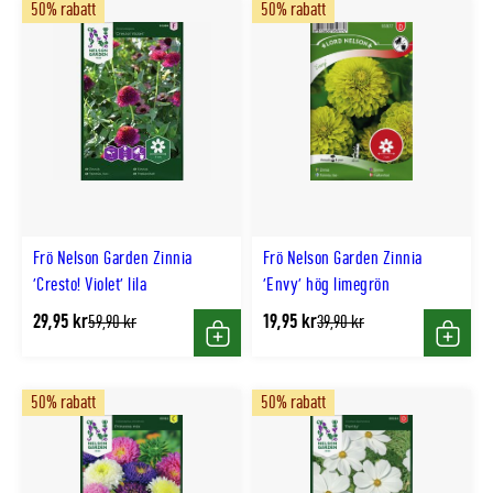
50% rabatt
50% rabatt
Frö Nelson Garden Zinnia
Frö Nelson Garden Zinnia
'Cresto! Violet' lila
'Envy' hög limegrön
29,95 kr
19,95 kr
Tidligere
Tidligere
59,90 kr
39,90 kr
lägsta
lägsta
Köp
Köp
pris
pris
50% rabatt
50% rabatt