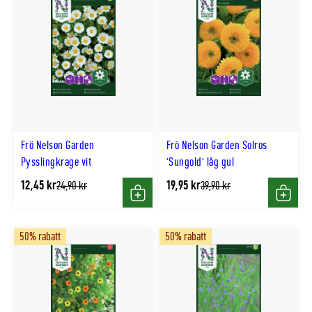
Frö Nelson Garden
Frö Nelson Garden Solros
Pysslingkrage vit
'Sungold' låg gul
12,45 kr
19,95 kr
Tidligere
Tidligere
24,90 kr
39,90 kr
lägsta
lägsta
Köp
Köp
pris
pris
50% rabatt
50% rabatt