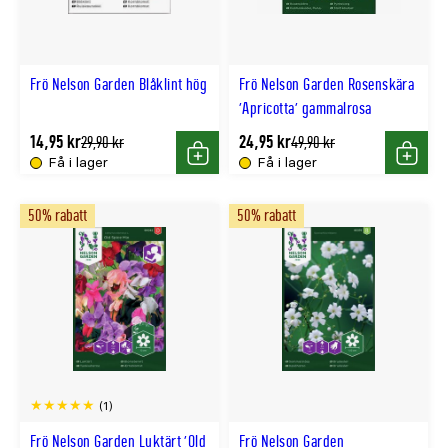
Frö Nelson Garden Blåklint hög
Frö Nelson Garden Rosenskära
'Apricotta' gammalrosa
14,95 kr
24,95 kr
Tidligere
Tidligere
29,90 kr
49,90 kr
lägsta
lägsta
Få i lager
Få i lager
Köp
Köp
pris
pris
50% rabatt
50% rabatt
(1)
Frö Nelson Garden Luktärt 'Old
Frö Nelson Garden