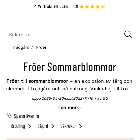
Gå
Genomsnitt
4.5
Fri frakt till butik
kund
till
Öppna
V
recension
huvudinnehållet
Meny
Sök
efter
Trädgård
Fröer
Fröer Sommarblommor
Fröer
till
sommarblommor
– en explosion av färg och
skönhet. I trädgård och på balkong. Vinka hej till frön
och som bär på löften om en blomstrande
uppd.
2026-05-20
publ.
2022-11-10
av GG
sommarsäsong med sina livliga nyanser och doftande
Läs mer
blommor.
Spana även in
Förodling
Såjord
Såkrukor