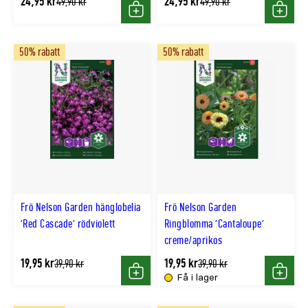
24,95 kr
24,95 kr
Tidligere
Tidligere
49,90 kr
49,90 kr
lägsta
lägsta
Köp
Köp
pris
pris
50% rabatt
50% rabatt
Frö Nelson Garden hänglobelia
Frö Nelson Garden
'Red Cascade' rödviolett
Ringblomma 'Cantaloupe'
creme/aprikos
19,95 kr
19,95 kr
Tidligere
Tidligere
39,90 kr
39,90 kr
lägsta
lägsta
Få i lager
Köp
Köp
pris
pris