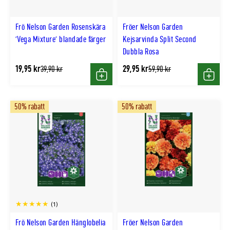
Frö Nelson Garden Rosenskära
Fröer Nelson Garden
'Vega Mixture' blandade färger
Kejsarvinda Split Second
Dubbla Rosa
19,95 kr
29,95 kr
Tidligere
Tidligere
39,90 kr
59,90 kr
lägsta
lägsta
Köp
Köp
pris
pris
50% rabatt
50% rabatt
(1)
Frö Nelson Garden Hänglobelia
Fröer Nelson Garden