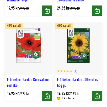
blandade färger
Jätteverbena violett
19,95 kr
24,95 kr
Tidligere
Tidligere
39,90 kr
49,90 kr
lägsta
lägsta
Köp
Köp
pris
pris
50% rabatt
50% rabatt
(2)
Frö Nelson Garden Kornvallmo
Frö Nelson Garden Jättesolros
röd eko
hög gul
19,95 kr
12,45 kr
Tidligere
Tidligere
39,90 kr
24,90 kr
lägsta
lägsta
Få i lager
Köp
Köp
pris
pris