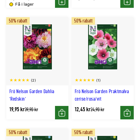
lägsta
lägsta
Få i lager
Köp
Köp
pris
pris
50% rabatt
50% rabatt
(2)
(1)
Frö Nelson Garden Dahlia
Frö Nelson Garden Praktmalva
'Redskin'
cerise/rosa/vit
19,95 kr
12,45 kr
Tidligere
Tidligere
39,90 kr
24,90 kr
lägsta
lägsta
Köp
Köp
pris
pris
50% rabatt
50% rabatt