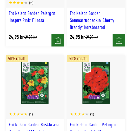
(2)
Frö Nelson Garden Pelargon
Frö Nelson Garden
'Inspire Pink' F1 rosa
Sommarrudbeckia 'Cherry
Brandy' körsbärsröd
24,95 kr
24,95 kr
Tidligere
Tidligere
49,90 kr
49,90 kr
lägsta
lägsta
Köp
Köp
pris
pris
50% rabatt
50% rabatt
(1)
(1)
Frö Nelson Garden Buskkrasse
Frö Nelson Garden Pelargon