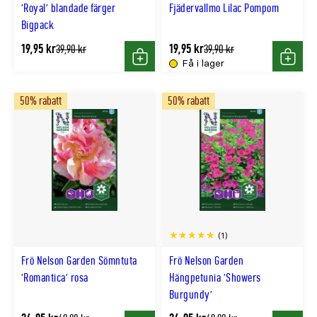
'Royal' blandade färger
Fjädervallmo Lilac Pompom
Bigpack
19,95 kr
19,95 kr
Tidligere
Tidligere
39,90 kr
39,90 kr
lägsta
lägsta
Få i lager
Köp
Köp
pris
pris
50% rabatt
50% rabatt
(1)
Frö Nelson Garden Sömntuta
Frö Nelson Garden
'Romantica' rosa
Hängpetunia 'Showers
Burgundy'