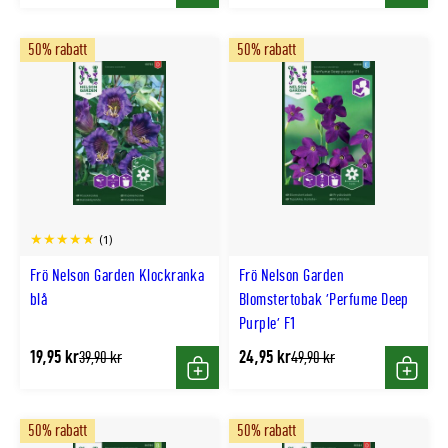
Köp
Köp
pris
pris
50% rabatt
50% rabatt
(1)
Frö Nelson Garden Klockranka
Frö Nelson Garden
blå
Blomstertobak 'Perfume Deep
Purple' F1
19,95 kr
24,95 kr
Tidligere
Tidligere
39,90 kr
49,90 kr
lägsta
lägsta
Köp
Köp
pris
pris
50% rabatt
50% rabatt