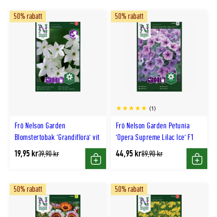
50% rabatt
50% rabatt
(1)
Frö Nelson Garden
Frö Nelson Garden Petunia
Blomstertobak 'Grandiflora' vit
'Opera Supreme Lilac Ice' F1
19,95 kr
44,95 kr
Tidligere
Tidligere
39,90 kr
89,90 kr
lägsta
lägsta
Köp
Köp
pris
pris
50% rabatt
50% rabatt