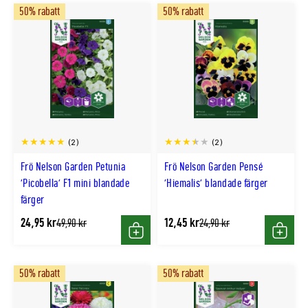
50% rabatt
50% rabatt
(2)
(2)
Frö Nelson Garden Petunia
Frö Nelson Garden Pensé
'Picobella' F1 mini blandade
'Hiemalis' blandade färger
färger
24,95 kr
12,45 kr
Tidligere
Tidligere
49,90 kr
24,90 kr
lägsta
lägsta
Köp
Köp
pris
pris
50% rabatt
50% rabatt