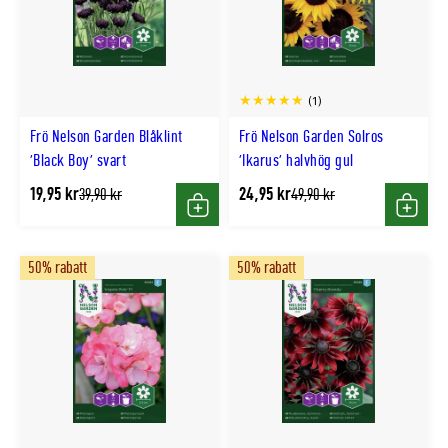
(1)
Frö Nelson Garden Blåklint
Frö Nelson Garden Solros
'Black Boy' svart
'Ikarus' halvhög gul
19,95 kr
24,95 kr
Tidligere
Tidligere
39,90 kr
49,90 kr
lägsta
lägsta
Köp
Köp
pris
pris
50% rabatt
50% rabatt