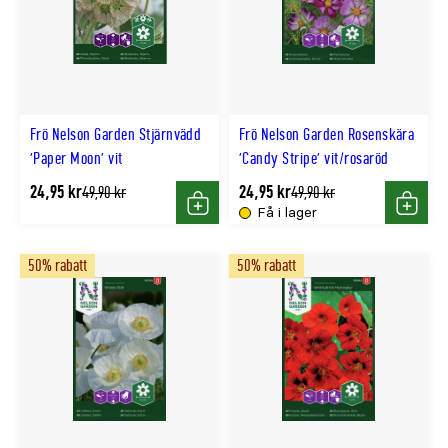
Frö Nelson Garden Stjärnvädd
Frö Nelson Garden Rosenskära
'Paper Moon' vit
'Candy Stripe' vit/rosaröd
24,95 kr
24,95 kr
Tidligere
Tidligere
49,90 kr
49,90 kr
lägsta
lägsta
Få i lager
Köp
Köp
pris
pris
50% rabatt
50% rabatt