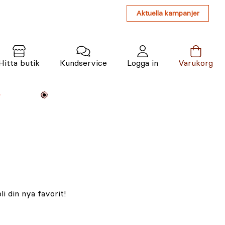
Aktuella kampanjer
Hitta butik
Kundservice
Logga in
Varukorg
Maskiner
Växter
Varumärken
Tjänster
Kunskap
i din nya favorit!