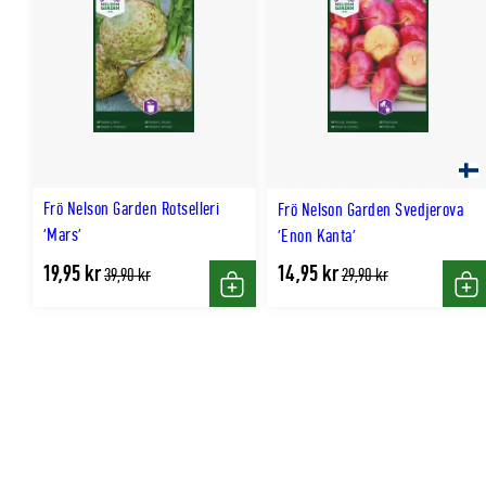
Frö Nelson Garden Rotselleri
Frö Nelson Garden Svedjerova
'Mars'
'Enon Kanta'
19,95 kr
14,95 kr
Tidligere
Tidligere
39,90 kr
29,90 kr
lägsta
lägsta
Köp
Kö
pris
pris