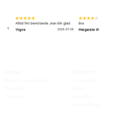
Alltid fint bemötande ,man blir glad .
Bra
Yngve
2026-07-28
Margareta W
Genvägar
Kundservice
Kunskap, Tips & Guider 💡
Vanliga frågor
Varumärken
Hjälp
Hitta butik
Köpvillkor
Visselblåsning