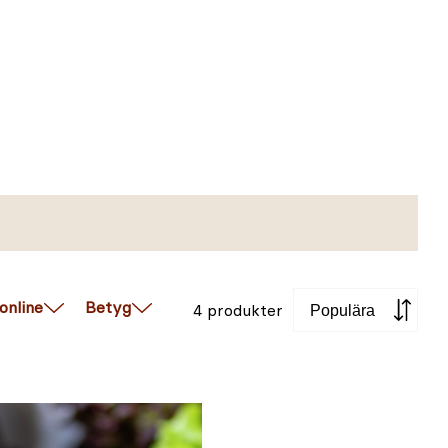
Sortera
 online
Betyg
4 produkter