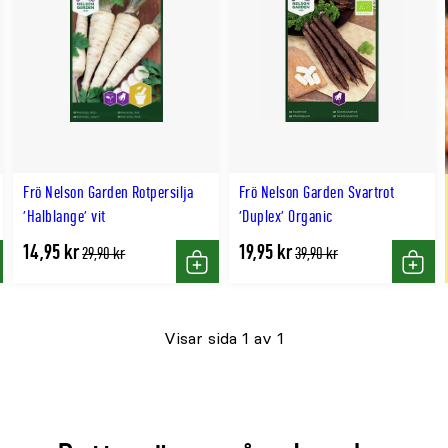
Frö Nelson Garden Rotpersilja
Frö Nelson Garden Svartrot
'Halblange' vit
'Duplex' Organic
14,95 kr
19,95 kr
Tidligere
Tidligere
29,90 kr
39,90 kr
lägsta
lägsta
p
Köp
Köp
pris
pris
Visar sida 1 av 1