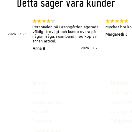
Detta säger våra kunder
Personalen på Granngården agerade
Mycket bra kon
väldigt trevligt och kunde svara på
2026-07-28
Margareth J
någon fråga, i samband med köp av
annan artikel.
Anna B
2026-07-28
Om oss
Tjänster
Om oss
Grannhjäl
Jobba hos oss
Husdjursh
Hållbarhet
Lantdjurs
Pressrum
Trädgårds
Tillgänglighet