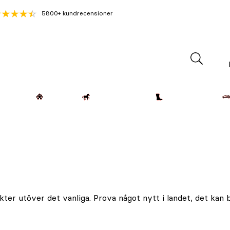
5800+ kundrecensioner
Lantdjur
Hemmet
Häst & Ryttare
Kläder & Skor
ter utöver det vanliga. Prova något nytt i landet, det kan bl