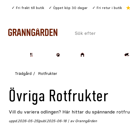
Gå
Fri frakt till butik
Öppet köp 30 dagar
Fri retur i butik
till
huvudinnehållet
Sök
efter
Trädgård
Husdjur
Lantbruk & Skog
Trädgård
Rotfrukter
Övriga Rotfrukter
Vill du variera odlingen? Här hittar du spännande rotfruk
uppd.
2026-05-25
publ.
2025-06-18
av Granngården