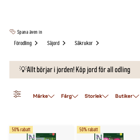
Spana även in
Förodling
Såjord
Såkrukor
💡Allt börjar i jorden! Köp jord för all odling
Märke
Färg
Storlek
Butiker
50% rabatt
50% rabatt