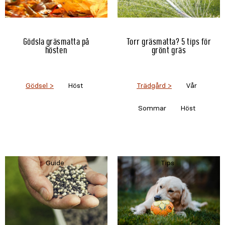
Gödsla gräsmatta på
Torr gräsmatta? 5 tips för
hösten
grönt gräs
Gödsel
Höst
Trädgård
Vår
Sommar
Höst
Guide
Tips