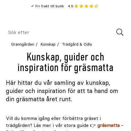
Gå
Genomsnitt
4.5
Fri frakt till butik
kund
till
Öppna
V
recension
huvudinnehållet
Meny
Sök
efter
Granngården
Kunskap
Trädgård & Odla
Kunskap, guider och
inspiration för gräsmatta
Här hittar du vår samling av kunskap,
guider och inspiration för att ta hand om
din gräsmatta året runt.
Vill du komma igång eller förbättra gräset i
trädgården? Läs mer i vår stora guide 👉
gräsmatta -