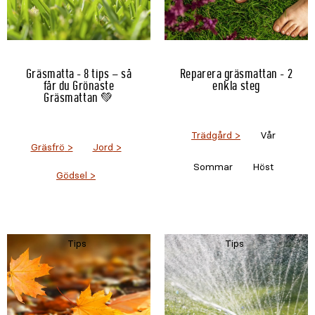
Gräsmatta - 8 tips – så
Reparera gräsmattan - 2
får du Grönaste
enkla steg
Gräsmattan 💚
Trädgård
Vår
Gräsfrö
Jord
Sommar
Höst
Gödsel
Tips
Tips