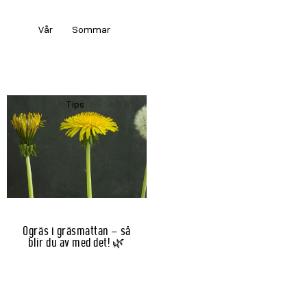
Vår
Sommar
Tips
Ogräs i gräsmattan – så
blir du av med det! 🌿