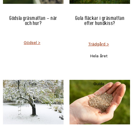
Gödsla gräsmattan – när
Gula fläckar i gräsmattan
och hur?
efter hundkiss?
Gödsel
Trädgård
Hela året
Tips
Guide