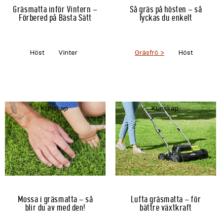
Gräsmatta inför Vintern –
Så gräs på hösten – så
Förbered på Bästa Sätt
lyckas du enkelt
Höst
Vinter
Gräsfrö
Höst
Kunskap
Kunskap
Mossa i gräsmatta – så
Lufta gräsmatta – för
blir du av med den!
bättre växtkraft