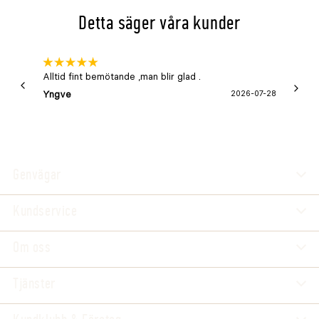
Detta säger våra kunder
Alltid fint bemötande ,man blir glad .
Bra
Yngve
2026-07-28
Marga
Genvägar
Kundservice
Om oss
Tjänster