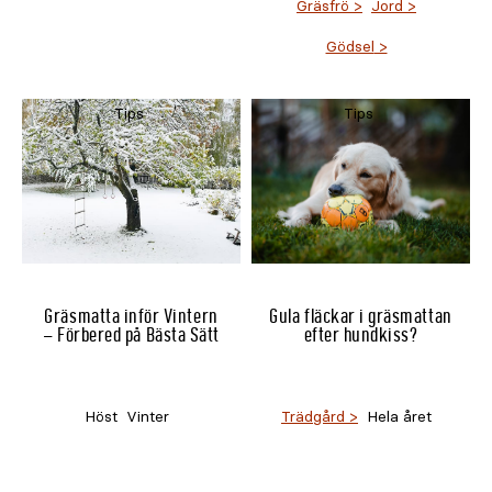
Gräsfrö
Jord
Gödsel
Tips
Tips
Gräsmatta inför Vintern
Gula fläckar i gräsmattan
– Förbered på Bästa Sätt
efter hundkiss?
Höst
Vinter
Trädgård
Hela året