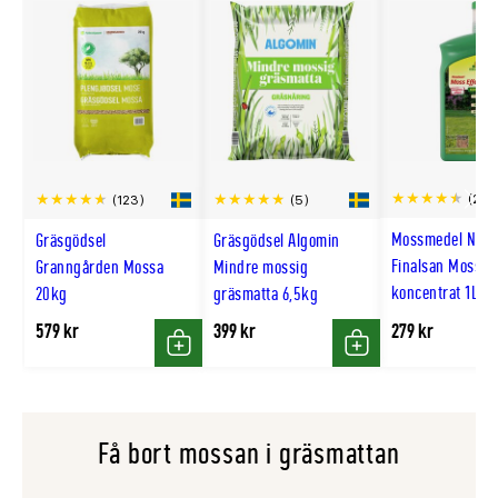
(2)
(123)
(5)
Scro
Mossmedel Neud
Gräsgödsel
Gräsgödsel Algomin
till
Finalsan Moss Ef
Granngården Mossa
Mindre mossig
höge
koncentrat 1L
20kg
gräsmatta 6,5kg
579 kr
399 kr
279 kr
Köp
Köp
Få bort mossan i gräsmattan