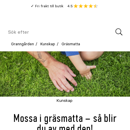
Gå
Genomsnitt
4.5
Fri frakt till butik
kund
till
Öppna
V
recension
huvudinnehållet
Meny
Sök
efter
Granngården
Kunskap
Gräsmatta
Kunskap
Mossa i gräsmatta – så blir
du av med den!