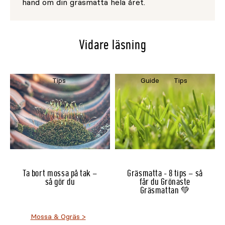
hand om din gräsmatta hela året.
Vidare läsning
Tips
Guide
Tips
Ta bort mossa på tak –
Gräsmatta - 8 tips – så
så gör du
får du Grönaste
Gräsmattan 💚
Mossa & Ogräs