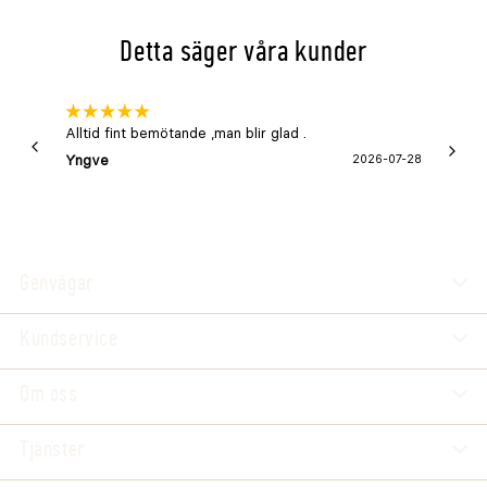
Detta säger våra kunder
Alltid fint bemötande ,man blir glad .
Bra
Yngve
2026-07-28
Marga
Genvägar
Kundservice
Om oss
Tjänster