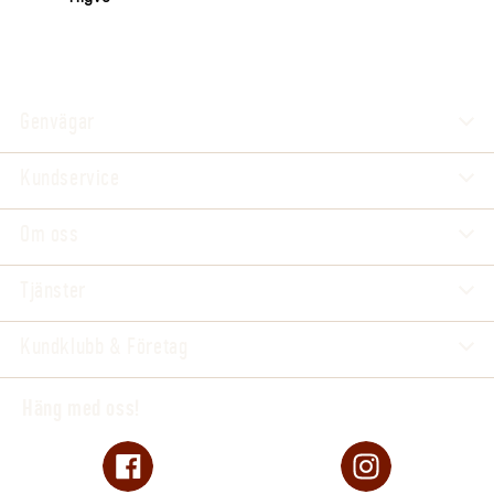
Genvägar
Kundservice
Om oss
Tjänster
Kundklubb & Företag
Häng med oss!