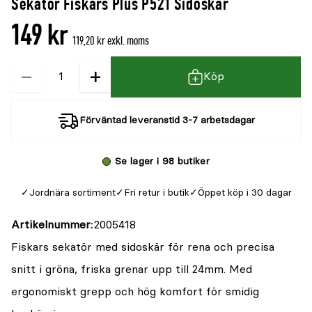
Sekatör Fiskars Plus P521 Sidoskär
149 kr
119,20 kr exkl. moms
−
+
Kvantitet
Köp
Förväntad leveranstid 3-7 arbetsdagar
Se lager i 98 butiker
Jordnära sortiment
Fri retur i butik
Öppet köp i 30 dagar
Artikelnummer
2005418
Fiskars sekatör med sidoskär för rena och precisa
snitt i gröna, friska grenar upp till 24mm. Med
ergonomiskt grepp och hög komfort för smidig