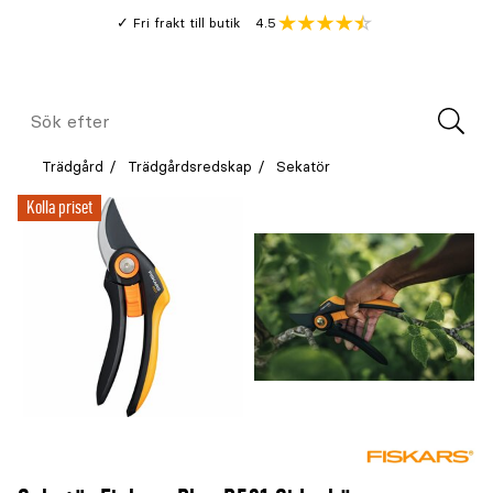
Gå
Genomsnitt
4.5
Fri frakt till butik
kund
till
Öppna
V
recension
huvudinnehållet
Meny
Sök
efter
Trädgård
Trädgårdsredskap
Sekatör
Kolla priset