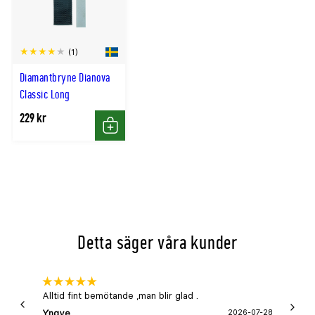
(1)
Diamantbryne Dianova
Classic Long
229 kr
Köp
Detta säger våra kunder
Alltid fint bemötande ,man blir glad .
Bra
Yngve
2026-07-28
Marga