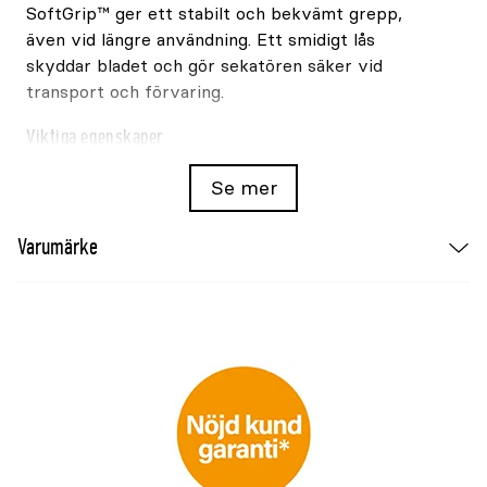
SoftGrip™ ger ett stabilt och bekvämt grepp,
även vid längre användning. Ett smidigt lås
skyddar bladet och gör sekatören säker vid
transport och förvaring.
Viktiga egenskaper
Sidoskär för rena snitt
Se mer
Klippkapacitet upp till 24mm
Varumärke
Härdat precisionsslipat stålblad
Lågfriktionsbeläggning
FiberComp-handtag med SoftGrip
Säkerhetslås för förvaring
Användning och skötsel
Använd redskapet för det avsedda arbetet och
rengör det efter användning. Förvara verktyget