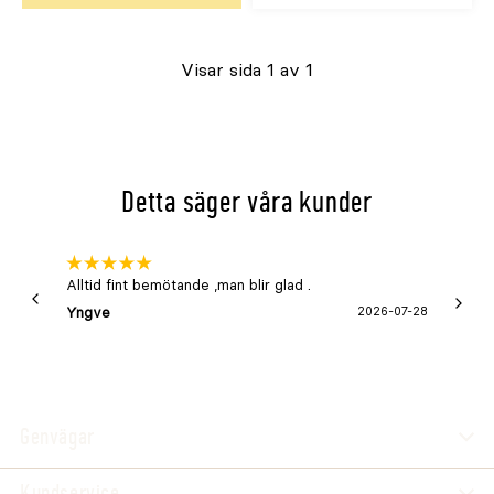
Köp
Visar sida 1 av 1
Detta säger våra kunder
Alltid fint bemötande ,man blir glad .
Bra
Yngve
2026-07-28
Marga
Genvägar
Kundservice