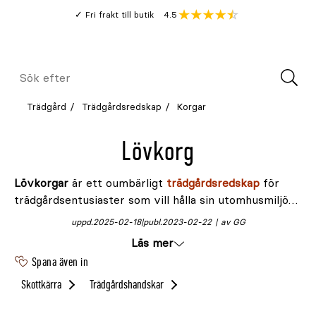
Gå
Genomsnitt
4.5
Fri frakt till butik
kund
till
Öppna
V
recension
huvudinnehållet
Meny
Sök
efter
Trädgård
Trädgårdsredskap
Korgar
Lövkorg
Lövkorgar
är ett oumbärligt
trädgårdsredskap
för
trädgårdsentusiaster som vill hålla sin utomhusmiljö
ren och prydlig. Perfekta för att samla upp löv,
uppd.
2025-02-18
publ.
2023-02-22
av GG
grenar, ogräs och annat trädgårdsavfall gör de
Läs mer
trädgårdsarbetet både smidigare och mer effektivt.
Spana även in
Tillverkade av slitstarka och vädertåliga material som
metall, flätat trä eller kraftig plast, är de enkla att
Skottkärra
Trädgårdshandskar
hantera, transportera och tömma.