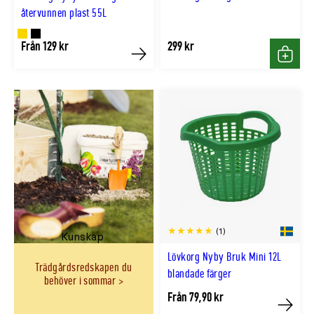
återvunnen plast 55L
Finns
Finns
Från 129 kr
299 kr
Köp
Köp
i
i
GULD
SVART
färg
färg
(1)
Kunskap
Lövkorg Nyby Bruk Mini 12L
Trädgårdsredskapen du
blandade färger
behöver i sommar
Från 79,90 kr