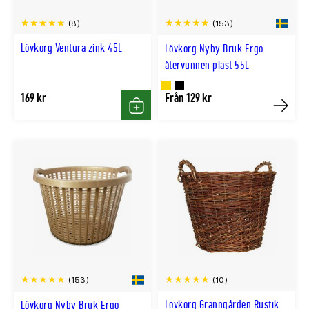
(8)
(153)
Lövkorg Ventura zink 45L
Lövkorg Nyby Bruk Ergo
återvunnen plast 55L
Finns
Finns
169 kr
Från 129 kr
Köp
Köp
i
i
GULD
SVART
färg
färg
(10)
(153)
Lövkorg Granngården Rustik
Lövkorg Nyby Bruk Ergo